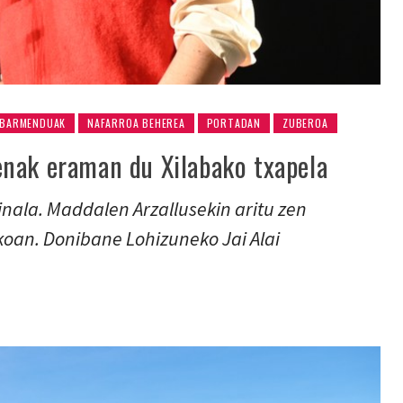
BARMENDUAK
NAFARROA BEHEREA
PORTADAN
ZUBEROA
nak eraman du Xilabako txapela
inala. Maddalen Arzallusekin aritu zen
oan. Donibane Lohizuneko Jai Alai