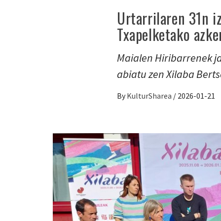
Urtarrilaren 31n i
Txapelketako azke
Maialen Hiribarrenek ja
abiatu zen Xilaba Berts
By
KulturSharea
/
2026-01-21