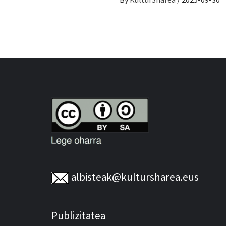
albisteak@kultursharea.eus
Publizitatea