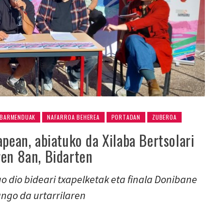
BARMENDUAK
NAFARROA BEHEREA
PORTADAN
ZUBEROA
apean, abiatuko da Xilaba Bertsolari
ren 8an, Bidarten
go dio bideari txapelketak eta finala Donibane
ango da urtarrilaren