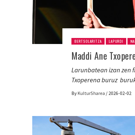
BERTSOLARITZA
LAPURDI
NA
Maddi Ane Txopere
Larunbatean izan zen f
Txoperena buruz buruk
By
KulturSharea
/
2026-02-02