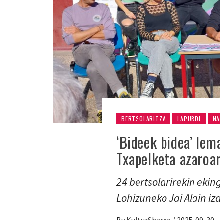
BERTSOLARITZA
LAPURDI
NA
‘Bideek bidea’ lem
Txapelketa azaroa
24 bertsolarirekin ekin
Lohizuneko Jai Alain iz
By
KulturSharea
/
2025-09-30