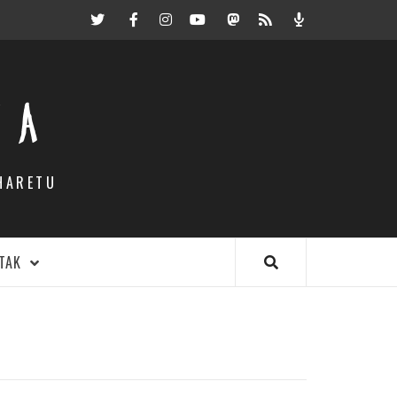
Twitter
Facebook
Instagram
Youtube
Mastodon.eus
RSS
Podcast
EA
HARETU
TAK