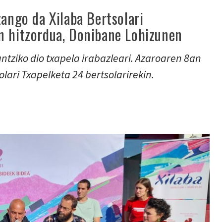
zango da Xilaba Bertsolari
n hitzordua, Donibane Lohizunen
ntziko dio txapela irabazleari. Azaroaren 8an
olari Txapelketa 24 bertsolarirekin.