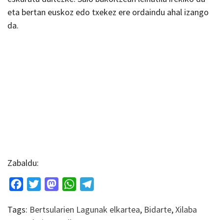
eta bertan euskoz edo txekez ere ordaindu ahal izango
da.
Zabaldu:
Facebook
Twitter
Mastodon
WhatsApp
Telegram
Tags:
Bertsularien Lagunak elkartea
,
Bidarte
,
Xilaba