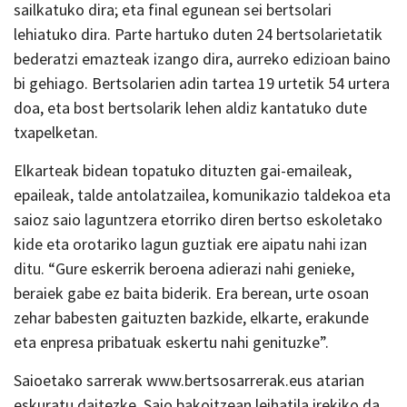
sailkatuko dira; eta final egunean sei bertsolari
lehiatuko dira. Parte hartuko duten 24 bertsolarietatik
bederatzi emazteak izango dira, aurreko edizioan baino
bi gehiago. Bertsolarien adin tartea 19 urtetik 54 urtera
doa, eta bost bertsolarik lehen aldiz kantatuko dute
txapelketan.
Elkarteak bidean topatuko dituzten gai-emaileak,
epaileak, talde antolatzailea, komunikazio taldekoa eta
saioz saio laguntzera etorriko diren bertso eskoletako
kide eta orotariko lagun guztiak ere aipatu nahi izan
ditu. “Gure eskerrik beroena adierazi nahi genieke,
beraiek gabe ez baita biderik. Era berean, urte osoan
zehar babesten gaituzten bazkide, elkarte, erakunde
eta enpresa pribatuak eskertu nahi genituzke”.
Saioetako sarrerak www.bertsosarrerak.eus atarian
eskuratu daitezke. Saio bakoitzean leihatila irekiko da