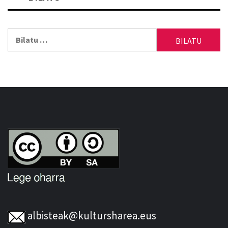
Bilatu:
albisteak@kultursharea.eus