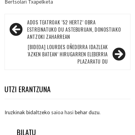
Bertsolari Txapelketa
Bidalketetan
ADOS TEATROAK ‘52 HERTZ’ OBRA
zehar
ESTREINATUKO DU ASTEBURUAN, DONOSTIAKO
ANTZOKI ZAHARREAN
nabigatu
[BIDEOA] LOURDES OÑEDERRA IDAZLEAK
‘AZKEN BATEAN’ HIRUGARREN ELEBERRIA
PLAZARATU DU
UTZI ERANTZUNA
Iruzkinak bidaltzeko
saioa hasi
behar duzu.
BILATU