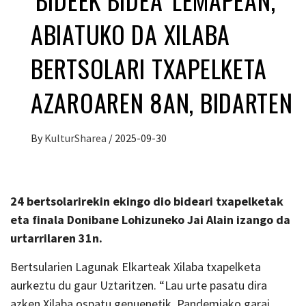
ABIATUKO DA XILABA
BERTSOLARI TXAPELKETA
AZAROAREN 8AN, BIDARTEN
By
KulturSharea
/
2025-09-30
24 bertsolarirekin ekingo dio bideari txapelketak
eta finala Donibane Lohizuneko Jai Alain izango da
urtarrilaren 31n.
Bertsularien Lagunak Elkarteak Xilaba txapelketa
aurkeztu du gaur Uztaritzen. “Lau urte pasatu dira
azken Xilaba ospatu genuenetik. Pandemiako garai