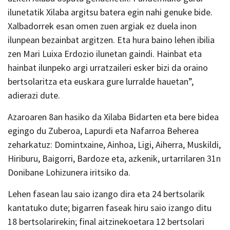
ilunetatik Xilaba argitsu batera egin nahi genuke bide.
Xalbadorrek esan omen zuen argiak ez duela inon
ilunpean bezainbat argitzen. Eta hura baino lehen ibilia
zen Mari Luixa Erdozio ilunetan gaindi. Hainbat eta
hainbat ilunpeko argi urratzaileri esker bizi da oraino
bertsolaritza eta euskara gure lurralde hauetan”,
adierazi dute.
Azaroaren 8an hasiko da Xilaba Bidarten eta bere bidea
egingo du Zuberoa, Lapurdi eta Nafarroa Beherea
zeharkatuz: Domintxaine, Ainhoa, Ligi, Aiherra, Muskildi,
Hiriburu, Baigorri, Bardoze eta, azkenik, urtarrilaren 31n
Donibane Lohizunera iritsiko da.
Lehen fasean lau saio izango dira eta 24 bertsolarik
kantatuko dute; bigarren faseak hiru saio izango ditu
18 bertsolarirekin; final aitzinekoetara 12 bertsolari