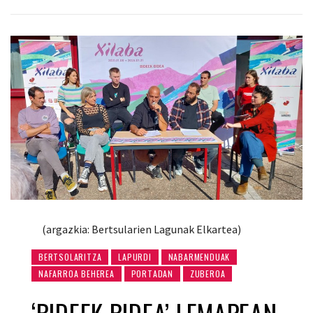
(argazkia: Bertsularien Lagunak Elkartea)
BERTSOLARITZA
LAPURDI
NABARMENDUAK
NAFARROA BEHEREA
PORTADAN
ZUBEROA
‘BIDEEK BIDEA’ LEMAPEAN,