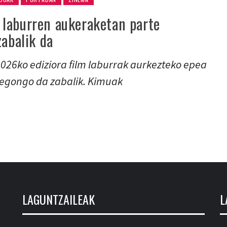
laburren aukeraketan parte
zabalik da
26ko ediziora film laburrak aurkezteko epea
 egongo da zabalik. Kimuak
LAGUNTZAILEAK
L