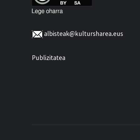
albisteak@kultursharea.eus
Publizitatea