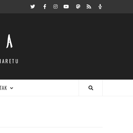
Twitter
Facebook
Instagram
Youtube
Mastodon.eus
RSS
Podcast
EA
HARETU
TAK