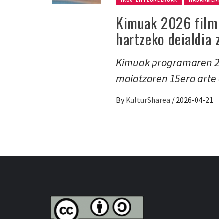
Kimuak 2026 film 
hartzeko deialdia 
Kimuak programaren 20
maiatzaren 15era arte
By
KulturSharea
/
2026-04-21