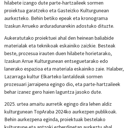
hilabete izango dute parte-hartzaileek sormen
proiektua garatzeko eta Gasteizko Kulturgunean
aurkezteko. Behin betiko epeak eta kronograma
Izaskun Arrueko arduradunarekin adostuko dituzte.
Aukeratutako proiektuei ahal den heinean baliabide
materialak eta teknikoak eskainiko zaizkie. Besteak
beste, prozesua irauten duen hilabete horietarako,
Izaskun Arrue Kulturgunean entseguetarako edo
lanerako espazioa eta materiala eskainiko zaie. Halaber,
Lazarraga kultur Elkarteko lantaldeak sormen
prozesuari jarraipena egingo dio, eta parte-hartzaileek
behar izanez gero haien laguntza jasoko dute.
2025. urtea amaitu aurretik egingo dira lehen aldiz
kulturgunean TopAraba 2024ko aurkezpen publikoak.
Behin aurkezpena eginda, proiektuak bestelako
kulturgune eta antzoki ezberdinetan aurkeztu ahal