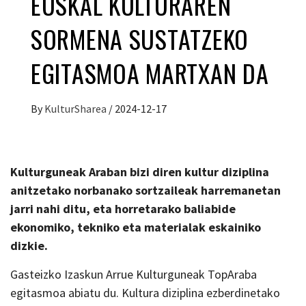
EUSKAL KULTURAREN
SORMENA SUSTATZEKO
EGITASMOA MARTXAN DA
By
KulturSharea
/
2024-12-17
Kulturguneak Araban bizi diren kultur diziplina
anitzetako norbanako sortzaileak harremanetan
jarri nahi ditu, eta horretarako baliabide
ekonomiko, tekniko eta materialak eskainiko
dizkie.
Gasteizko Izaskun Arrue Kulturguneak TopAraba
egitasmoa abiatu du. Kultura diziplina ezberdinetako