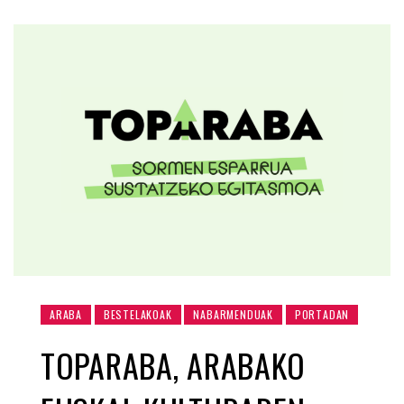
ARABA
BESTELAKOAK
NABARMENDUAK
PORTADAN
TOPARABA, ARABAKO