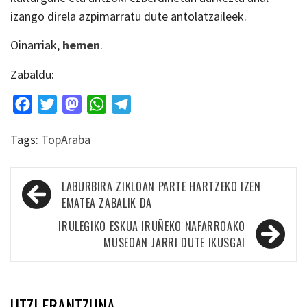
izango direla azpimarratu dute antolatzaileek.
Oinarriak,
hemen
.
Zabaldu:
Facebook
Twitter
Mastodon
WhatsApp
Telegram
Tags:
TopAraba
Bidalketetan
LABURBIRA ZIKLOAN PARTE HARTZEKO IZEN
zehar
EMATEA ZABALIK DA
nabigatu
IRULEGIKO ESKUA IRUÑEKO NAFARROAKO
MUSEOAN JARRI DUTE IKUSGAI
UTZI ERANTZUNA