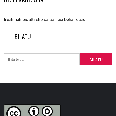
Iruzkinak bidaltzeko
saioa hasi
behar duzu.
BILATU
Bilatu: