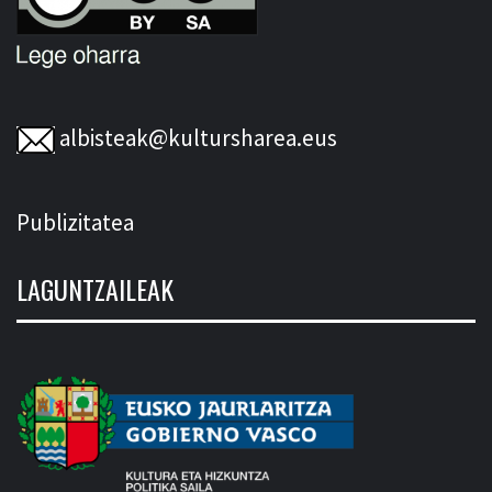
albisteak@kultursharea.eus
Publizitatea
LAGUNTZAILEAK