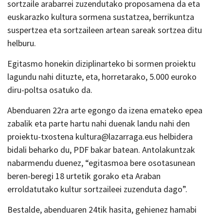
sortzaile arabarrei zuzendutako proposamena da eta
euskarazko kultura sormena sustatzea, berrikuntza
suspertzea eta sortzaileen artean sareak sortzea ditu
helburu.
Egitasmo honekin diziplinarteko bi sormen proiektu
lagundu nahi dituzte, eta, horretarako, 5.000 euroko
diru-poltsa osatuko da.
Abenduaren 22ra arte egongo da izena emateko epea
zabalik eta parte hartu nahi duenak landu nahi den
proiektu-txostena kultura@lazarraga.eus helbidera
bidali beharko du, PDF bakar batean. Antolakuntzak
nabarmendu duenez, “egitasmoa bere osotasunean
beren-beregi 18 urtetik gorako eta Araban
erroldatutako kultur sortzaileei zuzenduta dago”.
Bestalde, abenduaren 24tik hasita, gehienez hamabi