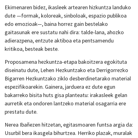
Ekimenaren bidez, ikasleek artearen hizkuntza landuko
dute —formak, koloreak, sinboloak, espazio publikoa
edo emozioak—, baina horrez gain bestelako
gaitasunak ere sustatu nahi dira: talde-lana, ahozko
adierazpena, entzute aktiboa eta pentsamendu
kritikoa, besteak beste.
Proposamena hezkuntza-etapa bakoitzera egokituta
diseinatu dute, Lehen Hezkuntzako eta Derrigorrezko
Bigarren Hezkuntzako ziklo desberdinetarako material
espezifikoarekin. Gainera, jarduera ez dute egun
bakarreko bisita huts gisa planteatu: irakasleek gelan
aurretik eta ondoren lantzeko material osagarria ere
prestatu dute.
Nerea Ibañezen hitzetan, egitasmoaren funtsa argia da:
Usurbil bera ikasgela bihurtzea. Herriko plazak, muralak