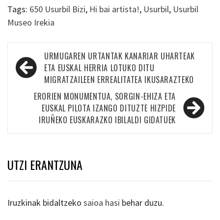
Tags:
650 Usurbil Bizi
,
Hi bai artista!
,
Usurbil
,
Usurbil
Museo Irekia
Bidalketetan
URMUGAREN URTANTAK KANARIAR UHARTEAK
zehar
ETA EUSKAL HERRIA LOTUKO DITU
MIGRATZAILEEN ERREALITATEA IKUSARAZTEKO
nabigatu
ERORIEN MONUMENTUA, SORGIN-EHIZA ETA
EUSKAL PILOTA IZANGO DITUZTE HIZPIDE
IRUÑEKO EUSKARAZKO IBILALDI GIDATUEK
UTZI ERANTZUNA
Iruzkinak bidaltzeko
saioa hasi
behar duzu.