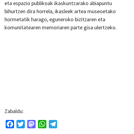
eta espazio publikoak ikaskuntzarako abiapuntu
bihurtzen dira horrela, ikasleek artea museoetako
hormetatik harago, eguneroko bizitzaren eta
komunitatearen memoriaren parte gisa ulertzeko.
Zabaldu:
Facebook
Twitter
Mastodon
WhatsApp
Telegram