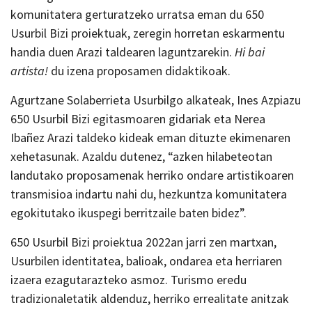
komunitatera gerturatzeko urratsa eman du 650
Usurbil Bizi proiektuak, zeregin horretan eskarmentu
handia duen Arazi taldearen laguntzarekin.
Hi bai
artista!
du izena proposamen didaktikoak.
Agurtzane Solaberrieta Usurbilgo alkateak, Ines Azpiazu
650 Usurbil Bizi egitasmoaren gidariak eta Nerea
Ibañez Arazi taldeko kideak eman dituzte ekimenaren
xehetasunak. Azaldu dutenez, “azken hilabeteotan
landutako proposamenak herriko ondare artistikoaren
transmisioa indartu nahi du, hezkuntza komunitatera
egokitutako ikuspegi berritzaile baten bidez”.
650 Usurbil Bizi proiektua 2022an jarri zen martxan,
Usurbilen identitatea, balioak, ondarea eta herriaren
izaera ezagutarazteko asmoz. Turismo eredu
tradizionaletatik aldenduz, herriko errealitate anitzak