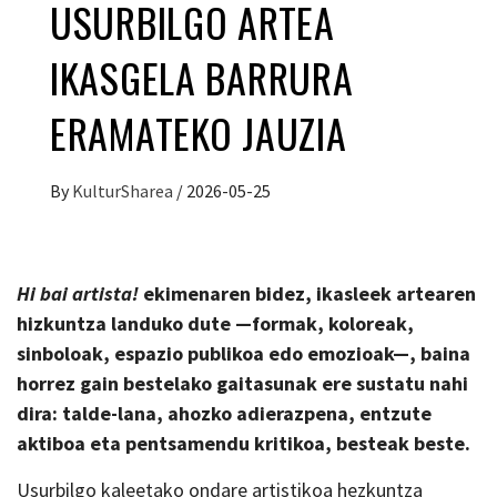
USURBILGO ARTEA
IKASGELA BARRURA
ERAMATEKO JAUZIA
By
KulturSharea
/
2026-05-25
Hi bai artista!
ekimenaren bidez, ikasleek artearen
hizkuntza landuko dute —formak, koloreak,
sinboloak, espazio publikoa edo emozioak—, baina
horrez gain bestelako gaitasunak ere sustatu nahi
dira: talde-lana, ahozko adierazpena, entzute
aktiboa eta pentsamendu kritikoa, besteak beste.
Usurbilgo kaleetako ondare artistikoa hezkuntza