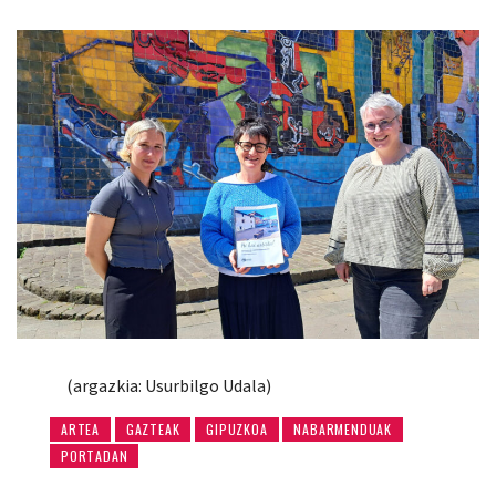
(argazkia: Usurbilgo Udala)
ARTEA
GAZTEAK
GIPUZKOA
NABARMENDUAK
PORTADAN