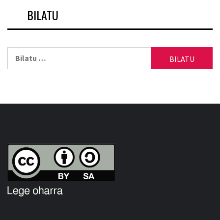
BILATU
Bilatu: