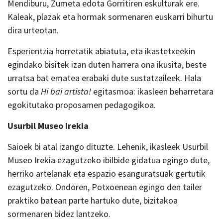
Mendiburu, Zumeta edota Gorritiren eskulturak ere.
Kaleak, plazak eta hormak sormenaren euskarri bihurtu
dira urteotan.
Esperientzia horretatik abiatuta, eta ikastetxeekin
egindako bisitek izan duten harrera ona ikusita, beste
urratsa bat ematea erabaki dute sustatzaileek. Hala
sortu da
Hi bai artista!
egitasmoa: ikasleen beharretara
egokitutako proposamen pedagogikoa.
Usurbil Museo Irekia
Saioek bi atal izango dituzte. Lehenik, ikasleek Usurbil
Museo Irekia ezagutzeko ibilbide gidatua egingo dute,
herriko artelanak eta espazio esanguratsuak gertutik
ezagutzeko. Ondoren, Potxoenean egingo den tailer
praktiko batean parte hartuko dute, bizitakoa
sormenaren bidez lantzeko.