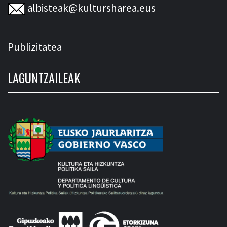
albisteak@kultursharea.eus
Publizitatea
LAGUNTZAILEAK