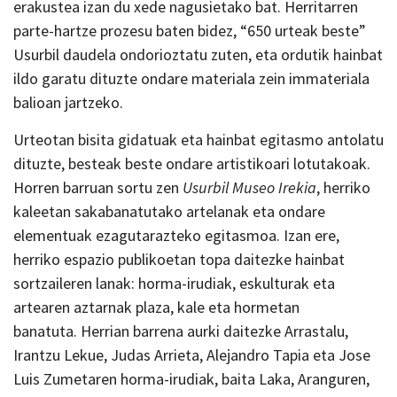
erakustea izan du xede nagusietako bat. Herritarren
parte-hartze prozesu baten bidez, “650 urteak beste”
Usurbil daudela ondorioztatu zuten, eta ordutik hainbat
ildo garatu dituzte ondare materiala zein immateriala
balioan jartzeko.
Urteotan bisita gidatuak eta hainbat egitasmo antolatu
dituzte, besteak beste ondare artistikoari lotutakoak.
Horren barruan sortu zen
Usurbil Museo Irekia
, herriko
kaleetan sakabanatutako artelanak eta ondare
elementuak ezagutarazteko egitasmoa. Izan ere,
herriko espazio publikoetan topa daitezke hainbat
sortzaileren lanak: horma-irudiak, eskulturak eta
artearen aztarnak plaza, kale eta hormetan
banatuta. Herrian barrena aurki daitezke Arrastalu,
Irantzu Lekue, Judas Arrieta, Alejandro Tapia eta Jose
Luis Zumetaren horma-irudiak, baita Laka, Aranguren,