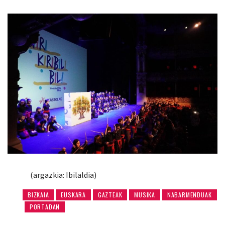
(argazkia: Ibilaldia)
BIZKAIA
EUSKARA
GAZTEAK
MUSIKA
NABARMENDUAK
PORTADAN