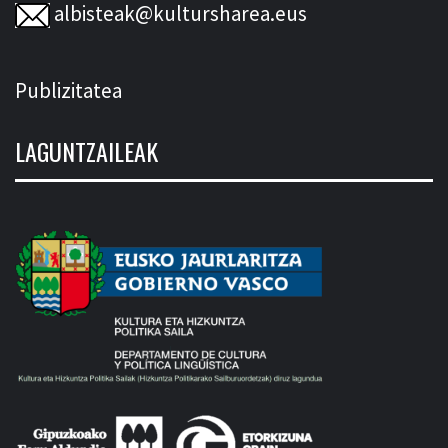
albisteak@kultursharea.eus
Publizitatea
LAGUNTZAILEAK