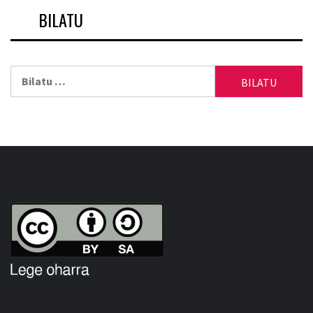
BILATU
Bilatu: