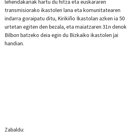
lehendakariak hartu du hitza eta euskararen
transmisiorako ikastolen lana eta komunitatearen
indarra goraipatu ditu, Kirikiño Ikastolan azken ia 50
urtetan egiten den bezala, eta maiatzaren 31n denok
Bilbon batzeko deia egin du Bizkaiko ikastolen jai
handian.
Zabaldu: