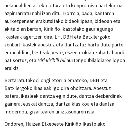
belaunaldien arteko lotura eta konpromiso partekatua
azpimarratu nahi izan ditu. Horrela, bada, kantaren
aurkezpenean erakutsitako bideoklipean, bideoan eta
ekitaldian bertan, Kirikiño Ikastolako gaur egungo
ikasleak agertzen dira. LH, DBH eta Batxilergoko
zenbait ikaslek abestuz eta dantzatuz hartu dute parte
emanaldian, besteak beste, eszenatokian zuhaitz handi
bat sortuz, eta
Hiri kiribili bil
aurtengo Ibilaldiaren logoa
eraikiz.
Bertaratutakoei ongi etorria emateko, DBH eta
Batxilergoko ikasleak igo dira oholtzara. Abestuz
batera, ikasleek dantza egin dute, dantza desberdinak
gainera, euskal dantza, dantza klasikoa eta dantza
modernoa, gizartearen aniztasunaren isla.
Ondoren, Haizea Etxebeste Kirikiño Ikastolako