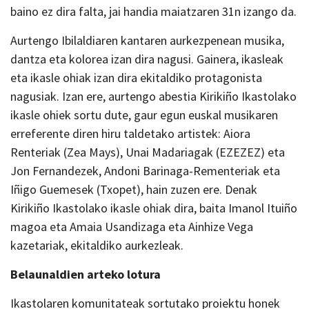
baino ez dira falta, jai handia maiatzaren 31n izango da.
Aurtengo Ibilaldiaren kantaren aurkezpenean musika,
dantza eta kolorea izan dira nagusi. Gainera, ikasleak
eta ikasle ohiak izan dira ekitaldiko protagonista
nagusiak. Izan ere, aurtengo abestia Kirikiño Ikastolako
ikasle ohiek sortu dute, gaur egun euskal musikaren
erreferente diren hiru taldetako artistek: Aiora
Renteriak (Zea Mays), Unai Madariagak (EZEZEZ) eta
Jon Fernandezek, Andoni Barinaga-Rementeriak eta
Iñigo Guemesek (Txopet), hain zuzen ere. Denak
Kirikiño Ikastolako ikasle ohiak dira, baita Imanol Ituiño
magoa eta Amaia Usandizaga eta Ainhize Vega
kazetariak, ekitaldiko aurkezleak.
Belaunaldien arteko lotura
Ikastolaren komunitateak sortutako proiektu honek