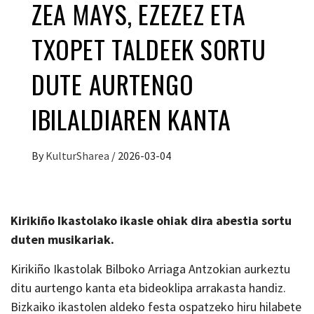
ZEA MAYS, EZEZEZ ETA
TXOPET TALDEEK SORTU
DUTE AURTENGO
IBILALDIAREN KANTA
By
KulturSharea
/
2026-03-04
Kirikiño Ikastolako ikasle
ohiak dira abestia sortu
duten musikariak.
Kirikiño Ikastolak Bilboko Arriaga Antzokian aurkeztu
ditu aurtengo kanta eta bideoklipa arrakasta handiz.
Bizkaiko ikastolen aldeko festa ospatzeko hiru hilabete