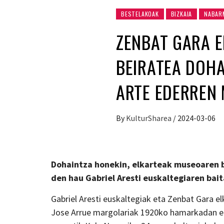
BESTELAKOAK
BIZKAIA
NABAR
ZENBAT GARA E
BEIRATEA DOHA
ARTE EDERREN
By
KulturSharea
/
2024-03-06
Dohaintza honekin, elkarteak museoaren b
den hau Gabriel Aresti euskaltegiaren bait
Gabriel Aresti euskaltegiak eta Zenbat Gara e
Jose Arrue margolariak 1920ko hamarkadan eg