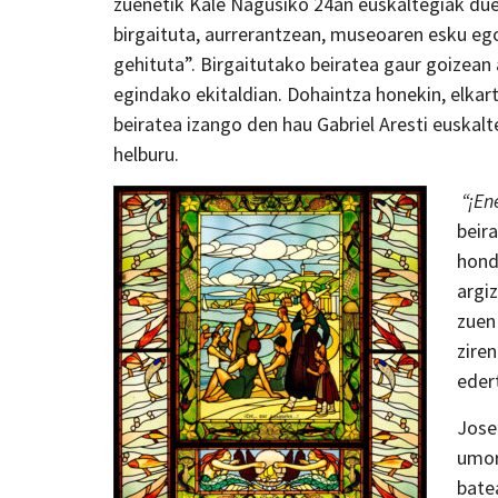
zuenetik Kale Nagusiko 24an euskaltegiak due
birgaituta, aurrerantzean, museoaren esku ego
gehituta”. Birgaitutako beiratea gaur goizea
egindako ekitaldian. Dohaintza honekin, elka
beiratea izango den hau Gabriel Aresti euskalt
helburu.
“¡En
beir
hond
argi
zuen
zire
eder
Jose
umor
bate