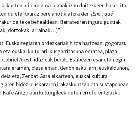
uk ikusten ari dira ama-alabak izan daitezkeen baserritar
en du eta itxuraz bere ahotik atera den
¡Ené.. qué
irakur daiteke behealdean. Beiratearen inguru guztiak
rak, dortokak, arrainak…)”.
esti Euskaltegiaren ordezkariak hitza hartzean, gogoratu
 eta euskal kulturari ikusgarritasuna ematea, plaza
 Gabriel Aresti idazleak berak, Estibezen esanetan egin
itara eraman, plaza eman, denon esku jarri, euskaldunon,
dela eta, Zenbat Gara elkartean, euskal kultura
ltegiaren bidez, euskararen irakaskuntzan eta sustapenean
ko Kafe Antzokian kulturgileek duten erreferentziazko