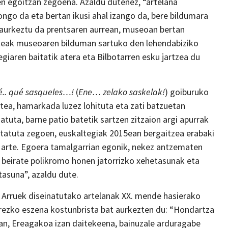
n egoitzan zegoena. Azaldu dutenez, “artelana
ngo da eta bertan ikusi ahal izango da, bere bildumara
n aurkeztu da prentsaren aurrean, museoan bertan
rteak museoaren bilduman sartuko den lehendabiziko
egiaren baitatik atera eta Bilbotarren esku jartzea du
é.. qué sasqueles…!
(
Ene… zelako saskelak!
) goiburuko
atea, hamarkada luzez lohituta eta zati batzuetan
atuta, barne patio batetik sartzen zitzaion argi apurrak
ztatuta zegoen, euskaltegiak 2015ean bergaitzea erabaki
 arte. Egoera tamalgarrian egonik, nekez antzematen
n beirate polikromo honen jatorrizko xehetasunak eta
tasuna”, azaldu dute.
 Arruek diseinatutako artelanak XX. mende hasierako
ezko eszena kostunbrista bat aurkezten du: “Hondartza
an, Ereagakoa izan daitekeena, bainuzale arduragabe