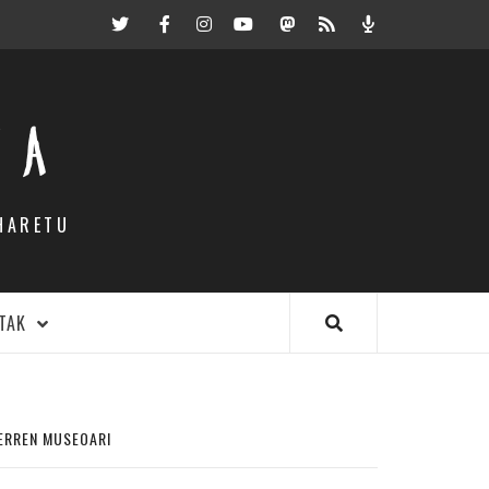
Twitter
Facebook
Instagram
Youtube
Mastodon.eus
RSS
Podcast
EA
HARETU
TAK
DERREN MUSEOARI