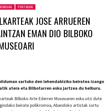
MENDUAK
PORTADAN
LKARTEAK JOSE ARRUEREN
INTZAN EMAN DIO BILBOKO
 MUSEOARI
ilduman sartuko den lehendabiziko beiratea izango
atik atera eta Bilbotarren esku jartzea du helburu.
lkarteak Bilboko Arte Ederren Museoaren esku utzi dute
indako beirate polikromoa, Abandoko artistak sortu