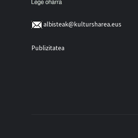
albisteak@kultursharea.eus
Publizitatea