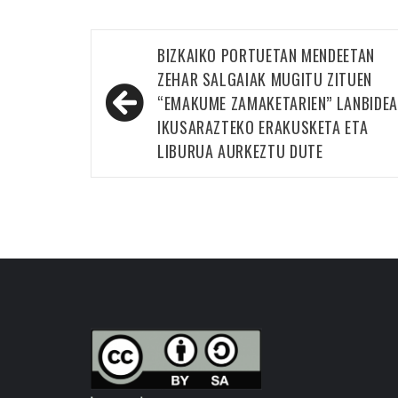
Bidalketetan
BIZKAIKO PORTUETAN MENDEETAN
zehar
ZEHAR SALGAIAK MUGITU ZITUEN
nabigatu
“EMAKUME ZAMAKETARIEN” LANBIDEA
IKUSARAZTEKO ERAKUSKETA ETA
LIBURUA AURKEZTU DUTE