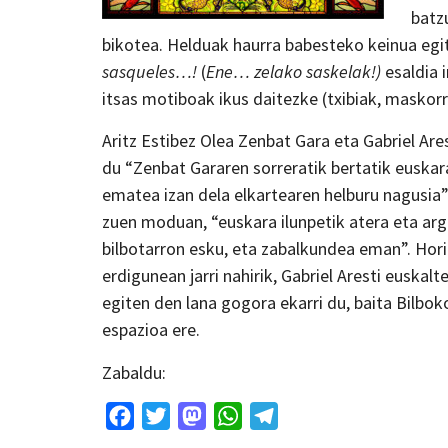
batz
bikotea. Helduak haurra babesteko keinua egit
sasqueles…!
(
Ene… zelako saskelak!)
esaldia 
itsas motiboak ikus daitezke (txibiak, maskor
Aritz Estibez Olea Zenbat Gara eta Gabriel Ar
du “Zenbat Gararen sorreratik bertatik euskara
ematea izan dela elkartearen helburu nagusia”.
zuen moduan, “euskara ilunpetik atera eta arg
bilbotarron esku, eta zabalkundea eman”. Hori 
erdigunean jarri nahirik, Gabriel Aresti euska
egiten den lana gogora ekarri du, baita Bilbo
espazioa ere.
Zabaldu:
Facebook
Twitter
Mastodon
WhatsApp
Telegram