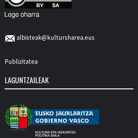
albisteak@kultursharea.eus
Publizitatea
LAGUNTZAILEAK