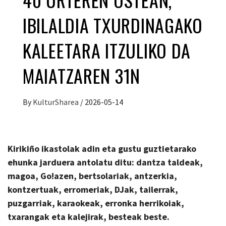
IBILALDIA TXURDINAGAKO
KALEETARA ITZULIKO DA
MAIATZAREN 31N
By
KulturSharea
/
2026-05-14
Kirikiño ikastolak adin eta gustu guztietarako
ehunka jarduera antolatu ditu: dantza taldeak,
magoa, Go!azen, bertsolariak, antzerkia,
kontzertuak, erromeriak, DJak, tailerrak,
puzgarriak, karaokeak, erronka herrikoiak,
txarangak eta kalejirak, besteak beste.