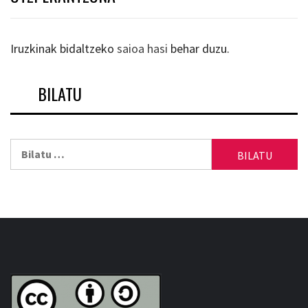
Iruzkinak bidaltzeko
saioa hasi
behar duzu.
BILATU
Bilatu: