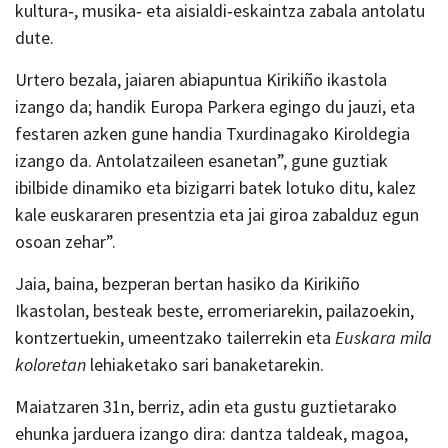
kultura‑, musika‑ eta aisialdi‑eskaintza zabala antolatu
dute.
Urtero bezala, jaiaren abiapuntua Kirikiño ikastola
izango da; handik Europa Parkera egingo du jauzi, eta
festaren azken gune handia Txurdinagako Kiroldegia
izango da. Antolatzaileen esanetan”, gune guztiak
ibilbide dinamiko eta bizigarri batek lotuko ditu, kalez
kale euskararen presentzia eta jai giroa zabalduz egun
osoan zehar”.
Jaia, baina, bezperan bertan hasiko da Kirikiño
Ikastolan, besteak beste, erromeriarekin, pailazoekin,
kontzertuekin, umeentzako tailerrekin eta
Euskara mila
koloretan
lehiaketako sari banaketarekin.
Maiatzaren 31n, berriz, adin eta gustu guztietarako
ehunka jarduera izango dira: dantza taldeak, magoa,