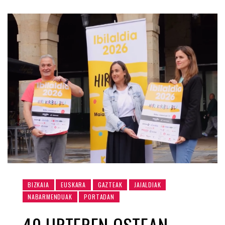
BIZKAIA
EUSKARA
GAZTEAK
JAIALDIAK
NABARMENDUAK
PORTADAN
40 URTEREN OSTEAN,