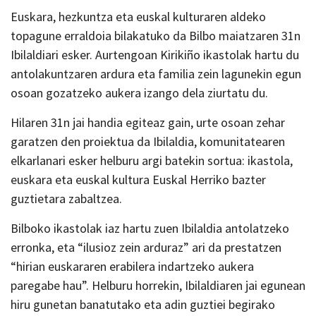
Euskara, hezkuntza eta euskal kulturaren aldeko
topagune erraldoia bilakatuko da Bilbo maiatzaren 31n
Ibilaldiari esker. Aurtengoan Kirikiño ikastolak hartu du
antolakuntzaren ardura eta familia zein lagunekin egun
osoan gozatzeko aukera izango dela ziurtatu du.
Hilaren 31n jai handia egiteaz gain, urte osoan zehar
garatzen den proiektua da Ibilaldia, komunitatearen
elkarlanari esker helburu argi batekin sortua: ikastola,
euskara eta euskal kultura Euskal Herriko bazter
guztietara zabaltzea.
Bilboko ikastolak iaz hartu zuen Ibilaldia antolatzeko
erronka, eta “ilusioz zein arduraz” ari da prestatzen
“hirian euskararen erabilera indartzeko aukera
paregabe hau”. Helburu horrekin, Ibilaldiaren jai egunean
hiru gunetan banatutako eta adin guztiei begirako