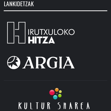
LANKIDETZAK
KULTUR SHAREA