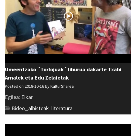
Umeentzako ´Torlojuak´ liburua dakarte Txabi
Arnalek eta Edu Zelaietak
Posted on 2018-10-16 by
KulturSharea
Egilea: Elkar
Bideo_albisteak
,
literatura