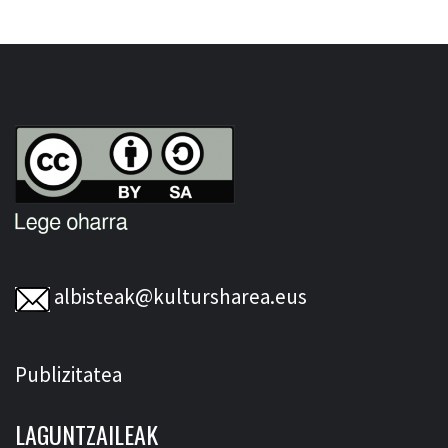
albisteak@kultursharea.eus
Publizitatea
LAGUNTZAILEAK