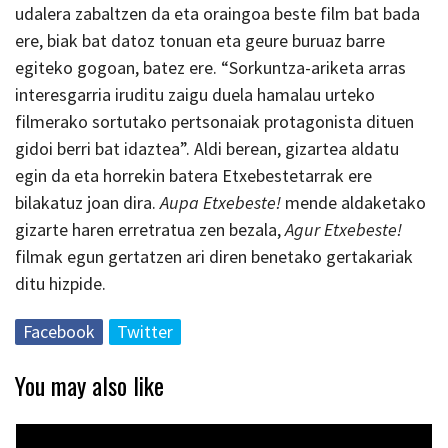
udalera zabaltzen da eta oraingoa beste film bat bada
ere, biak bat datoz tonuan eta geure buruaz barre
egiteko gogoan, batez ere. “Sorkuntza-ariketa arras
interesgarria iruditu zaigu duela hamalau urteko
filmerako sortutako pertsonaiak protagonista dituen
gidoi berri bat idaztea”. Aldi berean, gizartea aldatu
egin da eta horrekin batera Etxebestetarrak ere
bilakatuz joan dira.
Aupa Etxebeste!
mende aldaketako
gizarte haren erretratua zen bezala,
Agur Etxebeste!
filmak egun gertatzen ari diren benetako gertakariak
ditu hizpide.
Facebook
Twitter
You may also like