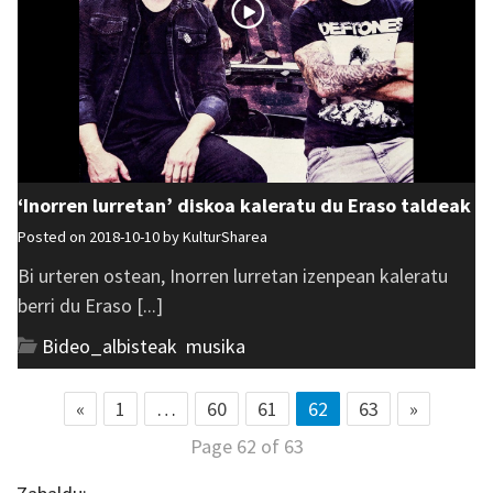
‘Inorren lurretan’ diskoa kaleratu du Eraso taldeak
Posted on 2018-10-10 by
KulturSharea
Bi urteren ostean, Inorren lurretan izenpean kaleratu
berri du Eraso [...]
Bideo_albisteak
,
musika
«
1
…
60
61
62
63
»
Page 62 of 63