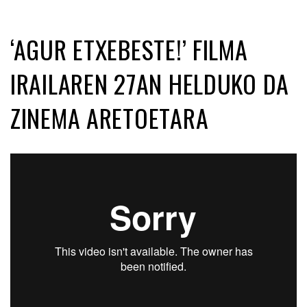
‘AGUR ETXEBESTE!’ FILMA
IRAILAREN 27AN HELDUKO DA
ZINEMA ARETOETARA