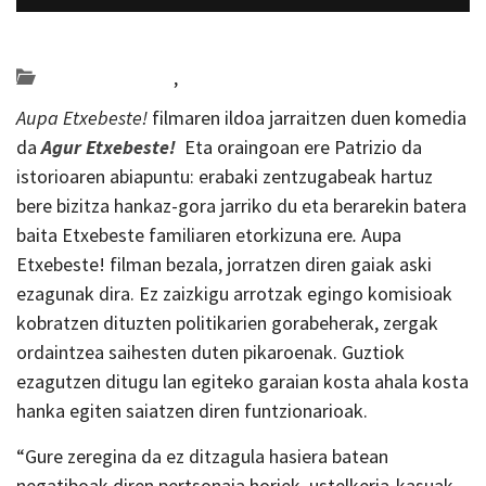
Posted on 2019-09-23 by
KulturSharea
Bideo_albisteak
,
zinema
Aupa Etxebeste!
filmaren ildoa jarraitzen duen komedia
da
Agur Etxebeste!
Eta oraingoan ere Patrizio da
istorioaren abiapuntu: erabaki zentzugabeak hartuz
bere bizitza hankaz-gora jarriko du eta berarekin batera
baita Etxebeste familiaren etorkizuna ere
.
Aupa
Etxebeste! filman bezala, jorratzen diren gaiak aski
ezagunak dira. Ez zaizkigu arrotzak egingo komisioak
kobratzen dituzten politikarien gorabeherak, zergak
ordaintzea saihesten duten pikaroenak. Guztiok
ezagutzen ditugu lan egiteko garaian kosta ahala kosta
hanka egiten saiatzen diren funtzionarioak.
“Gure zeregina da ez ditzagula hasiera batean
negatiboak diren pertsonaia horiek, ustelkeria-kasuak