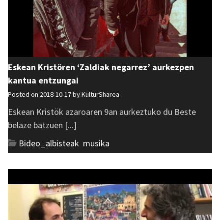
Eskean Kristören ‘Zaldiak negarrez’ aurkezpen
kantua entzungai
Posted on 2018-10-17 by
KulturSharea
Eskean Kristök azaroaren 9an aurkeztuko du Beste
belaze batzuen [...]
Bideo_albisteak
,
musika