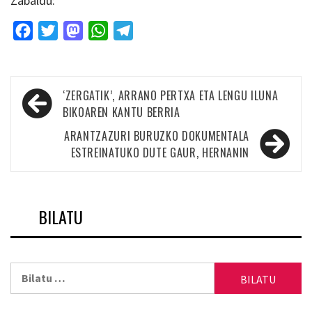
Zabaldu:
Facebook
Twitter
Mastodon
WhatsApp
Telegram
Bidalketetan
‘ZERGATIK’, ARRANO PERTXA ETA LENGU ILUNA
zehar
BIKOAREN KANTU BERRIA
nabigatu
ARANTZAZURI BURUZKO DOKUMENTALA
ESTREINATUKO DUTE GAUR, HERNANIN
BILATU
Bilatu: