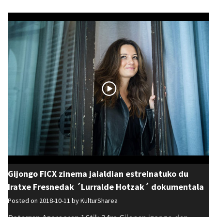
Gijongo FICX zinema jaialdian estreinatuko du
Iratxe Fresnedak ´Lurralde Hotzak´ dokumentala
Posted on 2018-10-11 by
KulturSharea