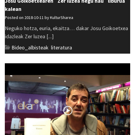
Josu Goikoetxearen ´Zer luzea negu hau´ liburua
kalean
Posted on 2018-10-11 by
KulturSharea
Neguko hotza, euria, ekaitza… dakar Josu Goikoetxea
idazleak Zer luzea [...]
Bideo_albisteak
,
literatura