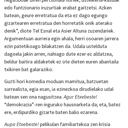
edo funtzionario iruzurtiak erabat gaitzetsi. Azken
batean, geure erretratua da eta ez dago egungo
gizartearen erretratua den horretatik onik aterako
denik”, diote Tel Esnal eta Asier Altuna zuzendariek.
Argumentuan aurrera egin ahala, herri osoaren jarrera
ezin patetikoago bilakatzen da. Udala ustelduta
dagoela jakin arren, nahiago dute ezer ez aldatzea,
beldur baitira aldaketek ez ote dieten euren abantaila
txikiren bat galaraziko.
Guzti hori komedia moduan mamitua, batzuetan
surrealista, egia esan, ia ezinezkoa dirudielako udal
batean sen ona nagusitzea.
Agur Etxebeste!
“demokrazia”-ren inguruko hausnarketa da; eta, batez
ere, erdipurdiko gizarte baten balio ezarena.
Aupa Etxebeste!
pelikulan familiartekoa zen krisia