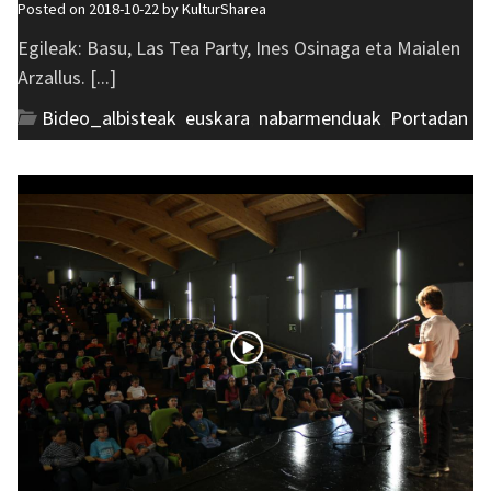
Posted on 2018-10-22 by
KulturSharea
Egileak: Basu, Las Tea Party, Ines Osinaga eta Maialen
Arzallus. [...]
Bideo_albisteak
,
euskara
,
nabarmenduak
,
Portadan