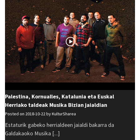
Palestina, Kornualles, Katalunia eta Euskal
Herriako taldeak Musika Bizian jaialdian
Posted on 2018-10-22 by
KulturSharea
Estaturik gabeko herrialdeen jaialdi bakarra da
Galdakaoko Musika [...]