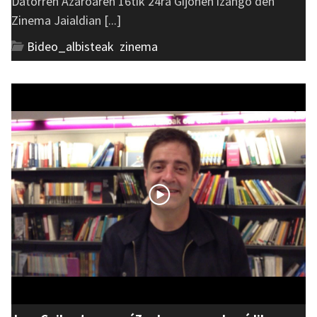
Datorren Azaroaren 16tik 24ra Gijonen izango den
Zinema Jaialdian [...]
Bideo_albisteak
,
zinema