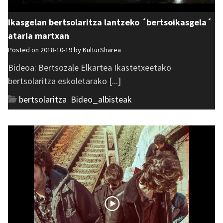
Ikasgelan bertsolaritza lantzeko ´bertsoikasgela´
ataria martxan
Posted on 2018-10-19 by
KulturSharea
Bideoa: Bertsozale Elkartea Ikastetxeetako
bertsolaritza eskoletarako [...]
bertsolaritza
,
Bideo_albisteak