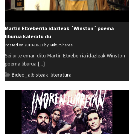
Martin Etxeberria idazleak ´Winston´ poema
liburua kaleratu du
Posted on 2018-10-11 by
KulturSharea
Sei urte eman ditu Martin Etxeberria idazleak Winston
poema liburua [...]
Bideo_albisteak
,
literatura