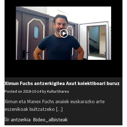
Ximun Fuchs antzerkigilea Axut kolektiboari buruz
Posted on 2018-10-14 by
KulturSharea
Ximun eta Manex Fuchs anaiek euskarazko arte
eszenikoak bultzatzeko [...]
antzerkia
,
Bideo_albisteak