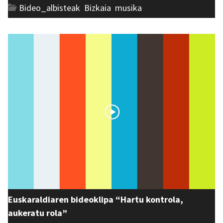
Bideo_albisteak
,
Bizkaia
,
musika
Euskaraldiaren bideoklipa “Hartu kontrola,
aukeratu rola”