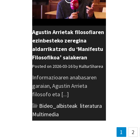
Agustin Arrietak filosofiaren
ezinbesteko zeregina
aldarrikatzen du ‘Manifestu
Filosofikoa’ saiakeran
Posted on 2026-03-16 by
KulturSharea
Informazioaren anabasaren
garaian, Agustin Arrieta
filosofo eta [...]
Bideo_albisteak
,
literatura
,
Multimedia
1
2