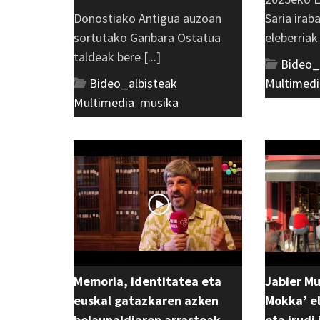
Donostiako Antigua auzoan
Saria irab
sortutako Ganbara Ostatua
eleberriak [
taldeak bere [...]
Bideo_
Bideo_albisteak
,
Multimedi
Multimedia
,
musika
Memoria, identitatea eta
Jabier M
euskal gatazkaren azken
Mokka’ el
belaunaldiaren arrastoak
eta irudi