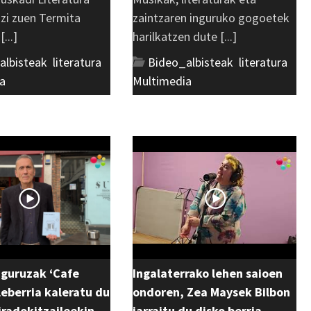
azi zuen Termita
zaintzaren inguruko gogoetek
...]
harilkatzen dute [...]
albisteak
,
literatura
,
Bideo_albisteak
,
literatura
,
a
Multimedia
uguruzak ‘Cafe
Ingalaterrako lehen saioen
eberria kaleratu du
ondoren, Zea Maysek Bilbon
 iradokitzaileekin
jarraitu du disko berria