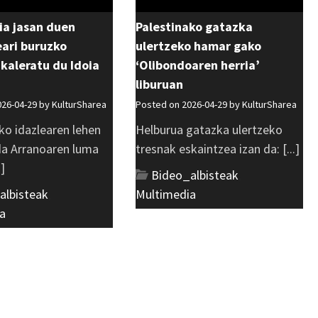
ia jasan duen
Palestinako gatazka
ri buruzko
ulertzeko hamar gako
 kaleratu du Idoia
‘Olibondoaren herria’
liburuan
026-04-29 by
KulturSharea
Posted on 2026-04-29 by
KulturSharea
ko idazlearen lehen
Helburua gatazka ulertzeko
 da Arranoaren luma
tresnak eskaintzea izan da: [...]
.]
Bideo_albisteak
,
albisteak
,
Multimedia
a