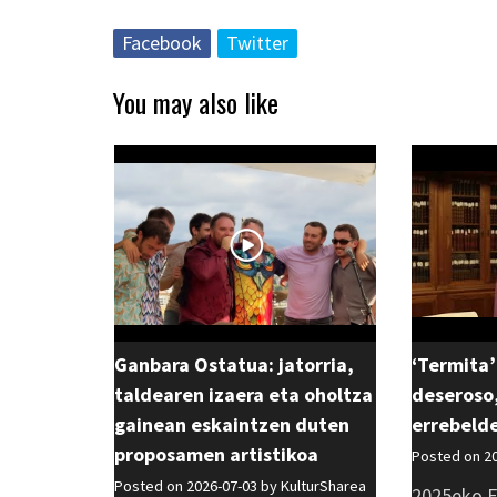
Facebook
Twitter
You may also like
Ganbara Ostatua: jatorria,
‘Termita’
taldearen izaera eta oholtza
deseroso,
gainean eskaintzen duten
errebeld
proposamen artistikoa
Posted on 2
Posted on 2026-07-03 by
KulturSharea
2025eko E