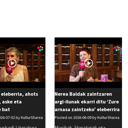
 eleberria, ahots
Nerea Baldak zaintzaren
 aske eta
argi-ilunak ekarri ditu ‘Zure
e bat
arnasa zaintzeko’ eleberrira
026-07-02 by
KulturSharea
Posted on 2026-06-09 by
KulturSharea
uskadi Literatura
Musikak, literaturak eta