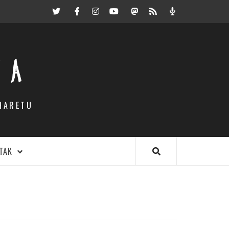
Twitter
Facebook
Instagram
Youtube
Mastodon.eus
RSS
Podcast
EA
HARETU
TAK