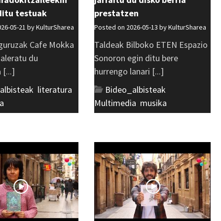
ditu testuak
prestatzen
026-05-21 by
KulturSharea
Posted on 2026-05-13 by
KulturSharea
guruzak Cafe Mokka
Taldeak Bilboko ETEN Espazio
kaleratu du
Sonoron egin ditu bere
[...]
hurrengo lanari [...]
albisteak
,
literatura
,
Bideo_albisteak
,
a
Multimedia
,
musika