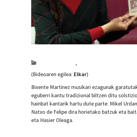
Posted on 2018-11-15 by
KulturSharea
Bideo_albisteak
,
musika
(Bideoaren egilea:
Elkar
)
Bixente Martinez musikari ezagunak garatutako
eguberri kantu tradizional biltzen ditu solstizi
hainbat kantarik hartu dute parte: Mikel Urdan
Natxo de Felipe dira horietako batzuk eta bait
eta Hasier Oleaga.