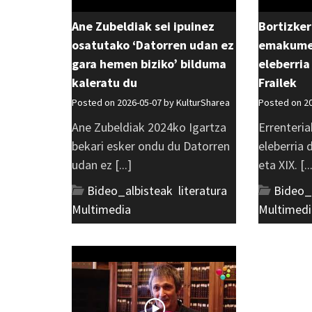
Ane Zubeldiak sei ipuinez
Bortizker
osatutako ‘Datorren udan ez
emakumea
gara hemen biziko’ bilduma
eleberria
kaleratu du
Frailek
Posted on 2026-05-07 by
KulturSharea
Posted on 2
Ane Zubeldiak 2024ko Igartza
Errenteria
bekari esker ondu du Datorren
eleberria
udan ez [...]
eta XIX. [..
Bideo_albisteak
,
literatura
,
Bideo_
Multimedia
Multimedi