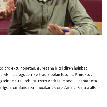
 proiektu honetan, guregana iritsi diren hainbat
oarekin ala eguberriko tradizioekin loturik. Proiektuan
garin, Maite Larburu, Izaro Andrés, Maddi Oihenart eta
a Igelaren Bandaren musikariak ere: Amaiur Cajaraville