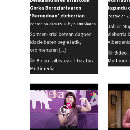
Gorka Bereziartuaren
lagundu 
‘Garondoan’ eleberrian
Posted on 2
Posted on 2026-05-28 by
KulturSharea
Jabier Mu
Sormen-krisi betean dagoen
eleberria 
idazle baten begietatik,
Alberdania 
oroimenaren [...]
Bideo_
Bideo_albisteak
,
literatura
,
Multimedi
Multimedia