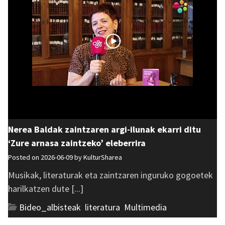
Nerea Baldak zaintzaren argi-ilunak ekarri ditu
‘Zure arnasa zaintzeko’ eleberrira
Posted on 2026-06-09 by
KulturSharea
Musikak, literaturak eta zaintzaren inguruko gogoetek
harilkatzen dute [...]
Bideo_albisteak
,
literatura
,
Multimedia