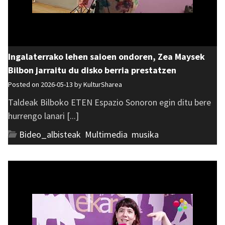
Ingalaterrako lehen saioen ondoren, Zea Maysek
Bilbon jarraitu du disko berria prestatzen
Posted on 2026-05-13 by
KulturSharea
Taldeak Bilboko ETEN Espazio Sonoron egin ditu bere
hurrengo lanari [...]
Bideo_albisteak
,
Multimedia
,
musika