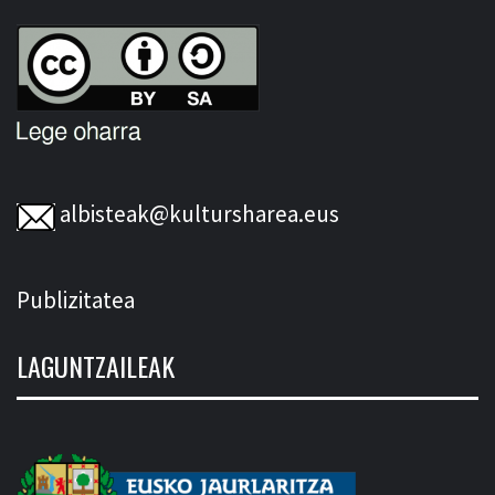
albisteak@kultursharea.eus
Publizitatea
LAGUNTZAILEAK