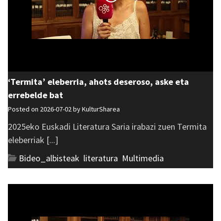
‘Termita’ eleberria, ahots deseroso, aske eta
errebelde bat
Posted on 2026-07-02 by
KulturSharea
2025eko Euskadi Literatura Saria irabazi zuen Termita
eleberriak [...]
Bideo_albisteak
,
literatura
,
Multimedia