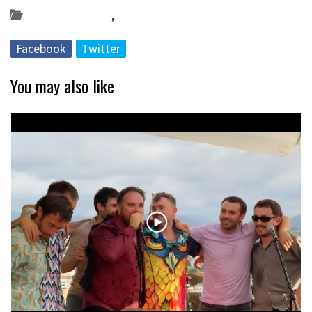
Bideo_albisteak
,
musika
Facebook
Twitter
You may also like