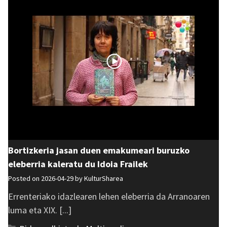
Bortizkeria jasan duen emakumeari buruzko
eleberria kaleratu du Idoia Frailek
Posted on 2026-04-29 by
KulturSharea
Errenteriako idazlearen lehen eleberria da Arranoaren
luma eta XIX. [...]