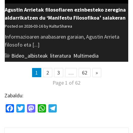
Agustin Arrietak filosofiaren ezinbesteko zeregina
aldarrikatzen du ‘Manifestu Filosofikoa’ saiakeran
Posted on 2026-03-16 by
KulturSharea
Informazioaren anabasaren garaian, Agustin Arrieta
filosofo eta [...]
Bideo_albisteak
,
literatura
,
Multimedia
1
2
3
…
62
»
Page 1 of 62
Zabaldu:
Facebook
Twitter
Mastodon
WhatsApp
Telegram