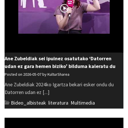
Ane Zubeldiak sei ipuinez osatutako ‘Datorren
udan ez gara hemen biziko’ bilduma kaleratu du
Posted on 2026-05-07 by
KulturSharea
Ane Zubeldiak 2024ko Igartza bekari esker ondu du
Datorren udan ez [...]
Bideo_albisteak
,
literatura
,
Multimedia