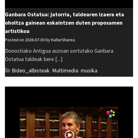
Ganbara Ostatua: jatorria, taldearen izaera eta
oholtza gainean eskaintzen duten proposamen
artistikoa
Posted on 2026-07-03 by
KulturSharea
Donostiako Antigua auzoan sortutako Ganbara
Ostatua taldeak bere [...]
Bideo_albisteak
,
Multimedia
,
musika