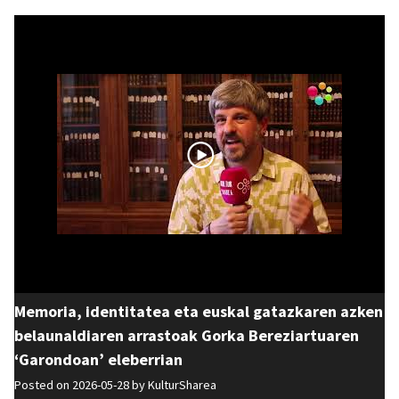
Memoria, identitatea eta euskal gatazkaren azken
belaunaldiaren arrastoak Gorka Bereziartuaren
‘Garondoan’ eleberrian
Posted on 2026-05-28 by
KulturSharea