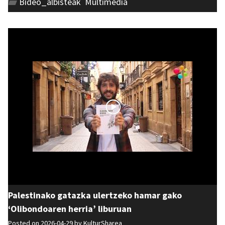
Bideo_albisteak
,
Multimedia
Palestinako gatazka ulertzeko hamar gako
‘Olibondoaren herria’ liburuan
Posted on 2026-04-29 by
KulturSharea