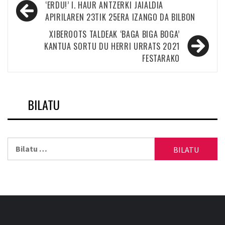
Bidalketetan
‘ERDU!’ I. HAUR ANTZERKI JAIALDIA
zehar
APIRILAREN 23TIK 25ERA IZANGO DA BILBON
nabigatu
XIBEROOTS TALDEAK ‘BAGA BIGA BOGA’
KANTUA SORTU DU HERRI URRATS 2021
FESTARAKO
BILATU
Bilatu: