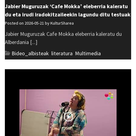
Jabier Muguruzak ‘Cafe Mokka’ eleberria kaleratu
du eta irudi iradokitzaileekin lagundu ditu testuak
Posted on 2026-05-21 by
KulturSharea
Jabier Muguruzak Cafe Mokka eleberria kaleratu du
Alberdania [...]
Bideo_albisteak
,
literatura
,
Multimedia