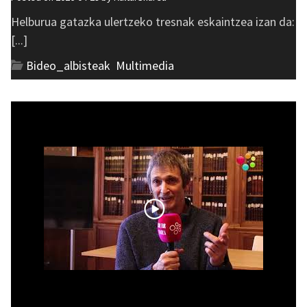
Helburua gatazka ulertzeko tresnak eskaintzea izan da:
[...]
Bideo_albisteak
,
Multimedia