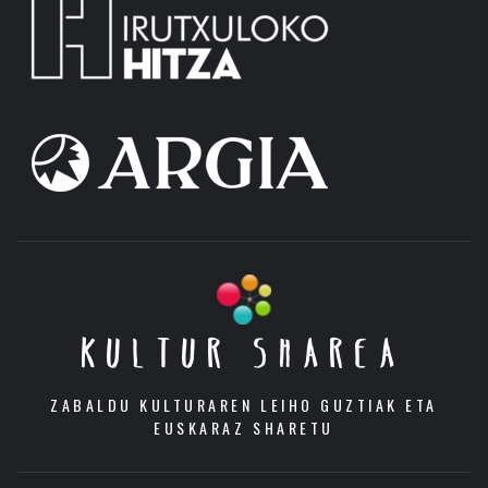
KULTUR SHAREA
ZABALDU KULTURAREN LEIHO GUZTIAK ETA
EUSKARAZ SHARETU