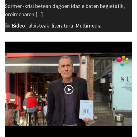
Sormen-krisi betean dagoen idazle baten begietatik,
oroimenaren [...]
Bideo_albisteak
,
literatura
,
Multimedia