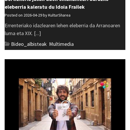
eleberria kaleratu du Idoia Frailek
Posted on 2026-04-29 by
KulturSharea
Errenteriako idazlearen lehen eleberria da Arranoaren
luma eta XIX. [...]
Bideo_albisteak
,
Multimedia