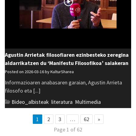
Agustin Arrietak filosofiaren ezinbesteko zeregina
aldarrikatzen du ‘Manifestu Filosofikoa’ saiakeran
Posted on 2026-03-16 by
KulturSharea
Informazioaren anabasaren garaian, Agustin Arrieta
filosofo eta [...]
Bideo_albisteak
,
literatura
,
Multimedia
1
2
3
…
62
»
Page 1 of 62