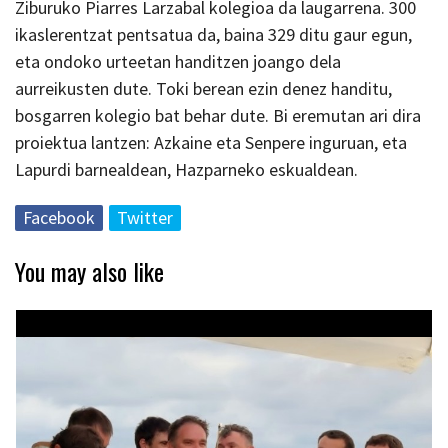
Ziburuko Piarres Larzabal kolegioa da laugarrena. 300
ikaslerentzat pentsatua da, baina 329 ditu gaur egun,
eta ondoko urteetan handitzen joango dela
aurreikusten dute. Toki berean ezin denez handitu,
bosgarren kolegio bat behar dute. Bi eremutan ari dira
proiektua lantzen: Azkaine eta Senpere inguruan, eta
Lapurdi barnealdean, Hazparneko eskualdean.
Facebook
Twitter
You may also like