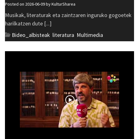
Posted on 2026-06-09 by
KulturSharea
Musikak, literaturak eta zaintzaren inguruko gogoetek
harilkatzen dute [...]
Bideo_albisteak
,
literatura
,
Multimedia