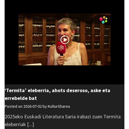
‘Termita’ eleberria, ahots deseroso, aske eta
errebelde bat
Posted on 2026-07-02 by
KulturSharea
2025eko Euskadi Literatura Saria irabazi zuen Termita
eleberriak [...]