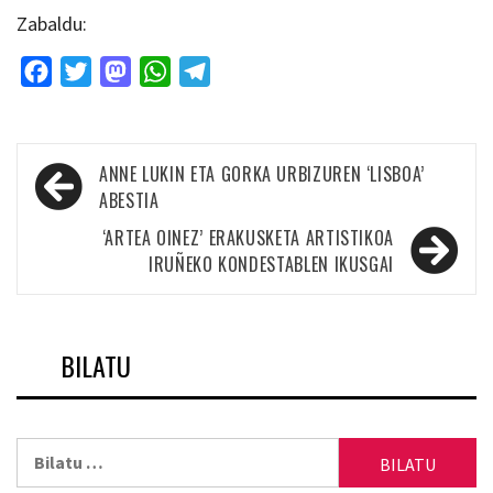
Zabaldu:
Facebook
Twitter
Mastodon
WhatsApp
Telegram
Bidalketetan
ANNE LUKIN ETA GORKA URBIZUREN ‘LISBOA’
zehar
ABESTIA
nabigatu
‘ARTEA OINEZ’ ERAKUSKETA ARTISTIKOA
IRUÑEKO KONDESTABLEN IKUSGAI
BILATU
Bilatu: