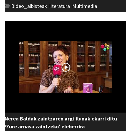
Bideo_albisteak
,
literatura
,
Multimedia
Nerea Baldak zaintzaren argi-ilunak ekarri ditu
‘Zure arnasa zaintzeko’ eleberrira