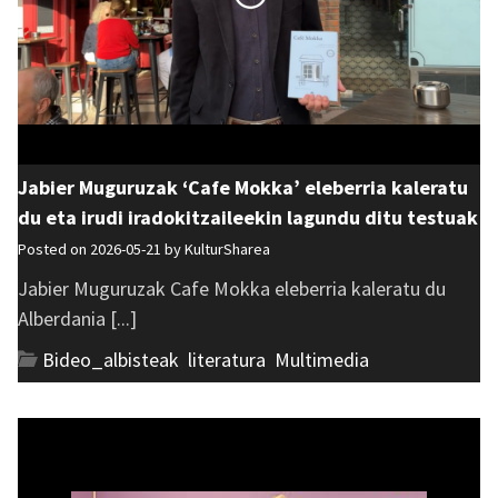
Jabier Muguruzak ‘Cafe Mokka’ eleberria kaleratu
du eta irudi iradokitzaileekin lagundu ditu testuak
Posted on 2026-05-21 by
KulturSharea
Jabier Muguruzak Cafe Mokka eleberria kaleratu du
Alberdania [...]
Bideo_albisteak
,
literatura
,
Multimedia