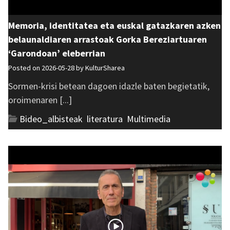
Memoria, identitatea eta euskal gatazkaren azken
belaunaldiaren arrastoak Gorka Bereziartuaren
‘Garondoan’ eleberrian
Posted on 2026-05-28 by
KulturSharea
Sormen-krisi betean dagoen idazle baten begietatik,
oroimenaren [...]
Bideo_albisteak
,
literatura
,
Multimedia