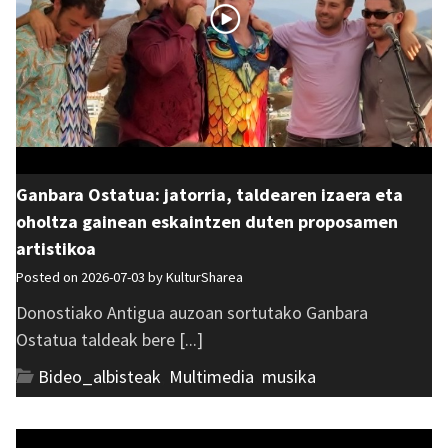
Ganbara Ostatua: jatorria, taldearen izaera eta
oholtza gainean eskaintzen duten proposamen
artistikoa
Posted on 2026-07-03 by
KulturSharea
Donostiako Antigua auzoan sortutako Ganbara
Ostatua taldeak bere [...]
Bideo_albisteak
,
Multimedia
,
musika