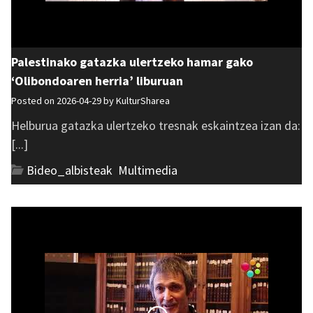
Palestinako gatazka ulertzeko hamar gako
‘Olibondoaren herria’ liburuan
Posted on 2026-04-29 by
KulturSharea
Helburua gatazka ulertzeko tresnak eskaintzea izan da:
[...]
Bideo_albisteak
,
Multimedia