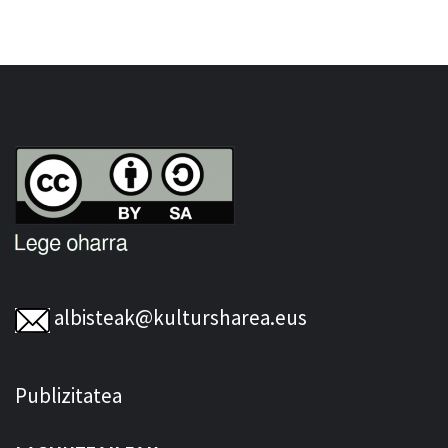
albisteak@kultursharea.eus
Publizitatea