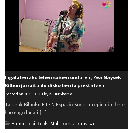
Ingalaterrako lehen saioen ondoren, Zea Maysek
Bilbon jarraitu du disko berria prestatzen
Posted on 2026-05-13 by
KulturSharea
Taldeak Bilboko ETEN Espazio Sonoron egin ditu bere
hurrengo lanari [...]
Bideo_albisteak
,
Multimedia
,
musika