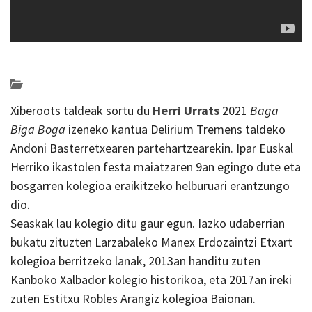
Posted on 2021-04-09 by
KulturSharea
Bideo_albisteak
Xiberoots taldeak sortu du
Herri Urrats
2021
Baga
Biga Boga
izeneko kantua Delirium Tremens taldeko
Andoni Basterretxearen partehartzearekin. Ipar Euskal
Herriko ikastolen festa maiatzaren 9an egingo dute eta
bosgarren kolegioa eraikitzeko helburuari erantzungo
dio.
Seaskak lau kolegio ditu gaur egun. Iazko udaberrian
bukatu zituzten Larzabaleko Manex Erdozaintzi Etxart
kolegioa berritzeko lanak, 2013an handitu zuten
Kanboko Xalbador kolegio historikoa, eta 2017an ireki
zuten Estitxu Robles Arangiz kolegioa Baionan.