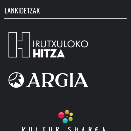
LANKIDETZAK
KULTUR SHAREA