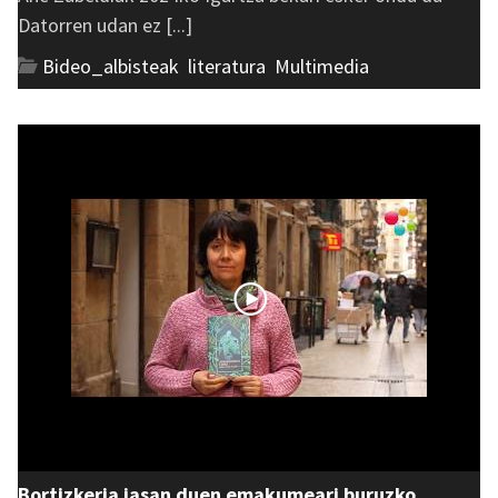
Datorren udan ez [...]
Bideo_albisteak
,
literatura
,
Multimedia
Bortizkeria jasan duen emakumeari buruzko