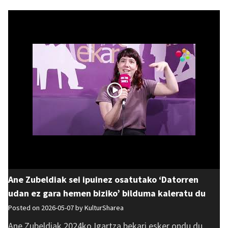
Ane Zubeldiak sei ipuinez osatutako ‘Datorren
udan ez gara hemen biziko’ bilduma kaleratu du
Posted on 2026-05-07 by
KulturSharea
Ane Zubeldiak 2024ko Igartza bekari esker ondu du