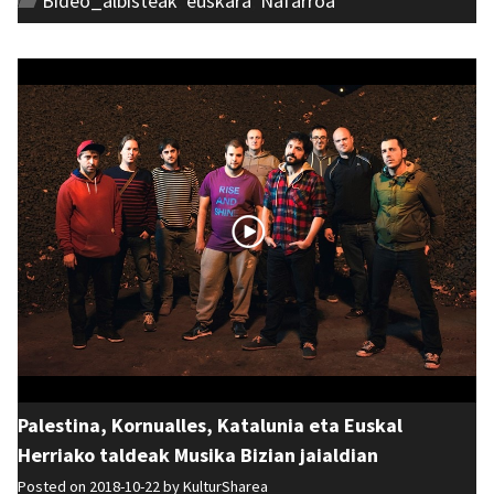
Bideo_albisteak
,
euskara
,
Nafarroa
Palestina, Kornualles, Katalunia eta Euskal
Herriako taldeak Musika Bizian jaialdian
Posted on 2018-10-22 by
KulturSharea