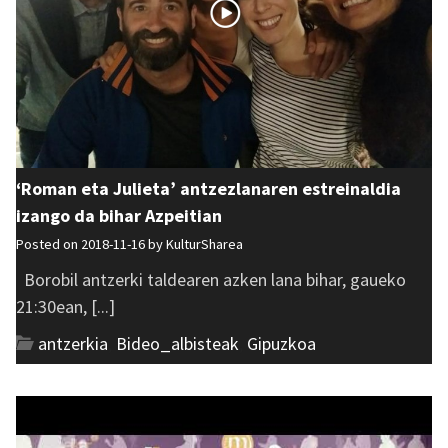
‘Roman eta Julieta’ antzezlanaren estreinaldia
izango da bihar Azpeitian
Posted on 2018-11-16 by
KulturSharea
Borobil antzerki taldearen azken lana bihar, gaueko
21:30ean, [...]
antzerkia
,
Bideo_albisteak
,
Gipuzkoa