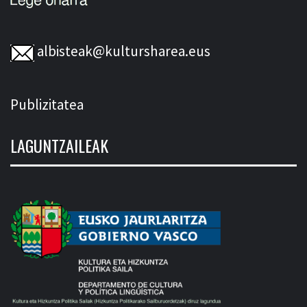
albisteak@kultursharea.eus
Publizitatea
LAGUNTZAILEAK