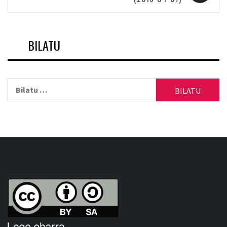
BILATU
Bilatu: