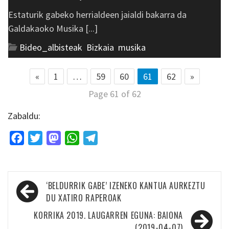
Estaturik gabeko herrialdeen jaialdi bakarra da
Galdakaoko Musika [...]
Bideo_albisteak
,
Bizkaia
,
musika
«
1
…
59
60
61
62
»
Page 61 of 62
Zabaldu:
Facebook
Twitter
Mastodon
WhatsApp
Telegram
Bidalketetan
‘BELDURRIK GABE’ IZENEKO KANTUA AURKEZTU
zehar
DU XATIRO RAPEROAK
nabigatu
KORRIKA 2019. LAUGARREN EGUNA: BAIONA
(2019-04-07)