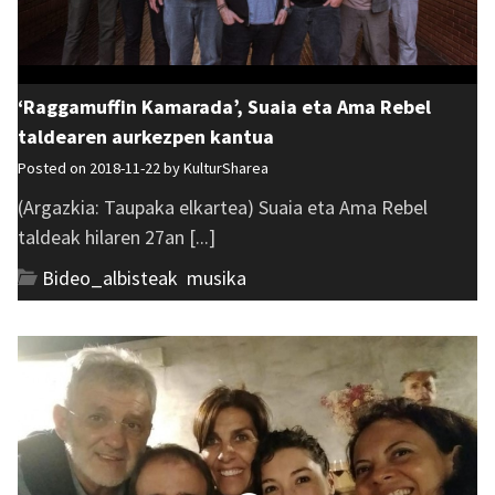
‘Raggamuffin Kamarada’, Suaia eta Ama Rebel
taldearen aurkezpen kantua
Posted on 2018-11-22 by
KulturSharea
(Argazkia: Taupaka elkartea) Suaia eta Ama Rebel
taldeak hilaren 27an [...]
Bideo_albisteak
,
musika