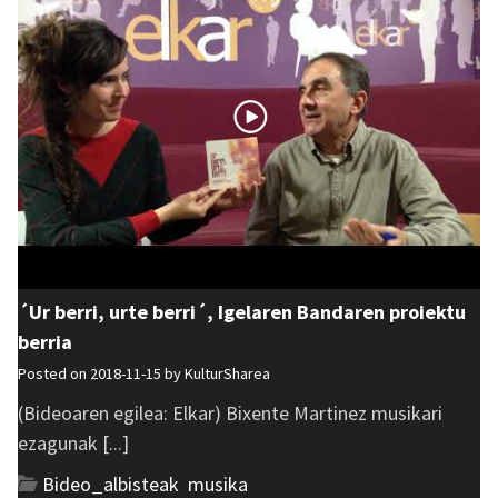
´Ur berri, urte berri´, Igelaren Bandaren proiektu
berria
Posted on 2018-11-15 by
KulturSharea
(Bideoaren egilea: Elkar) Bixente Martinez musikari
ezagunak [...]
Bideo_albisteak
,
musika