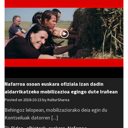
Nafarroa osoan euskara ofiziala izan dadin
aldarrikatzeko mobilizazioa egingo dute Iruñean
Posted on 2018-10-23 by
KulturSharea
Behingoz lelopean, mobilizaziorako deia egin du
Kontseiluak datorren [...]