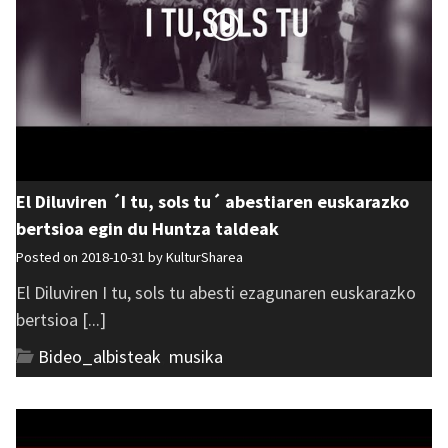
El Diluviren ´I tu, sols tu´ abestiaren euskarazko
bertsioa egin du Huntza taldeak
Posted on 2018-10-31 by
KulturSharea
El Diluviren I tu, sols tu abesti ezagunaren euskarazko
bertsioa [...]
Bideo_albisteak
,
musika