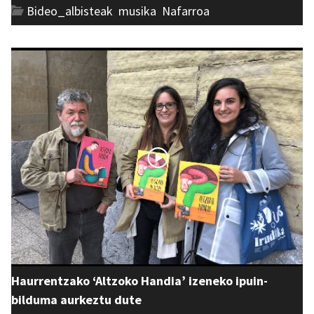
Bideo_albisteak
,
musika
,
Nafarroa
Haurrentzako ‘Altzoko Handia’ izeneko ipuin-
bilduma aurkeztu dute