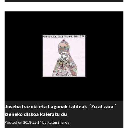
Joseba Irazoki eta Lagunak taldeak ´Zu al zara´
izeneko diskoa kaleratu du
Posted on 2018-11-14 by
KulturSharea