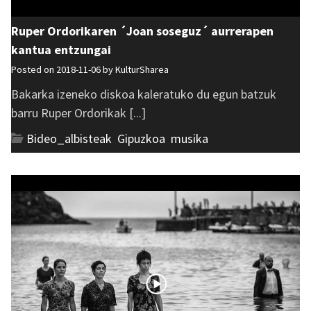
Ruper Ordorikaren ´Joan soseguz´ aurrerapen
kantua entzungai
Posted on 2018-11-06 by
KulturSharea
Bakarka izeneko diskoa kaleratuko du egun batzuk
barru Ruper Ordorikak [...]
Bideo_albisteak
,
Gipuzkoa
,
musika