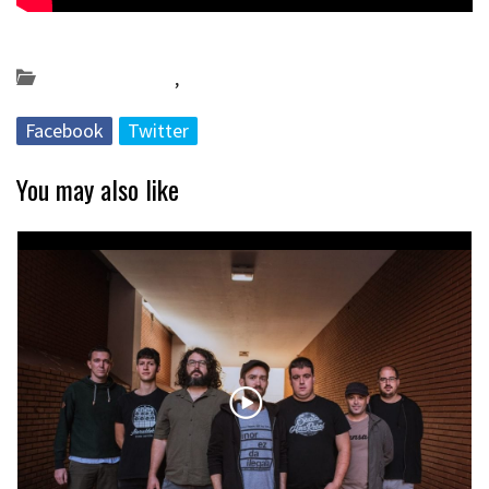
Posted on 2019-04-09 by
KulturSharea
Bideo_albisteak
,
musika
Facebook
Twitter
You may also like