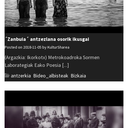
´Zanbuia´ antzezlana osorik ikusgai
Posted on 2018-11-05 by
KulturSharea
(Argazkia: Ikorkotx) Metrokoadroka Sormen
Laborategiak Eako Poesia [...]
antzerkia
,
Bideo_albisteak
,
Bizkaia