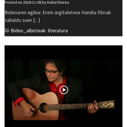
Posted on 2018-11-08 by
KulturSharea
Bideoaren egilea: Erein argitaletxea Handia filmak
zabaldu zuen [...]
Bideo_albisteak
,
literatura