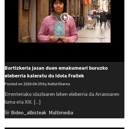
Bortizkeria jasan duen emakumeari buruzko
eleberria kaleratu du Idoia Frailek
Posted on 2026-04-29 by
KulturSharea
Errenteriako idazlearen lehen eleberria da Arranoaren
luma eta XIX. [...]
Bideo_albisteak
,
Multimedia