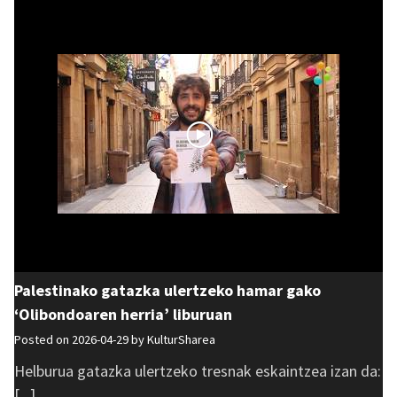
Palestinako gatazka ulertzeko hamar gako
‘Olibondoaren herria’ liburuan
Posted on 2026-04-29 by
KulturSharea
Helburua gatazka ulertzeko tresnak eskaintzea izan da:
[...]