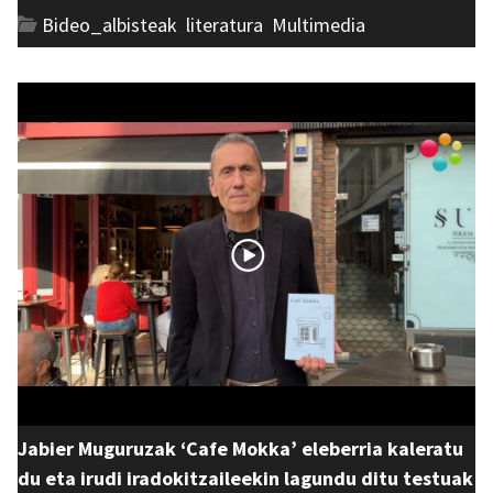
Bideo_albisteak
,
literatura
,
Multimedia
Jabier Muguruzak ‘Cafe Mokka’ eleberria kaleratu
du eta irudi iradokitzaileekin lagundu ditu testuak