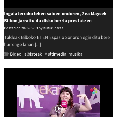
Ingalaterrako lehen saioen ondoren, Zea Maysek
Bilbon jarraitu du disko berria prestatzen
Posted on 2026-05-13 by
KulturSharea
Taldeak Bilboko ETEN Espazio Sonoron egin ditu bere
hurrengo lanari [...]
Bideo_albisteak
,
Multimedia
,
musika