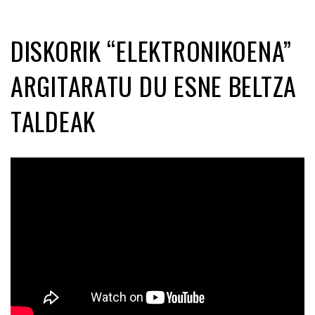
DISKORIK “ELEKTRONIKOENA”
ARGITARATU DU ESNE BELTZA
TALDEAK