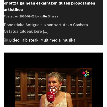
oholtza gainean eskaintzen duten proposamen
artistikoa
Posted on 2026-07-03 by
KulturSharea
Donostiako Antigua auzoan sortutako Ganbara
Ostatua taldeak bere [...]
Bideo_albisteak
,
Multimedia
,
musika