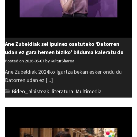
Ane Zubeldiak sei ipuinez osatutako ‘Datorren
udan ez gara hemen biziko’ bilduma kaleratu du
Posted on 2026-05-07 by
KulturSharea
Ane Zubeldiak 2024ko Igartza bekari esker ondu du
Datorren udan ez [...]
Bideo_albisteak
,
literatura
,
Multimedia