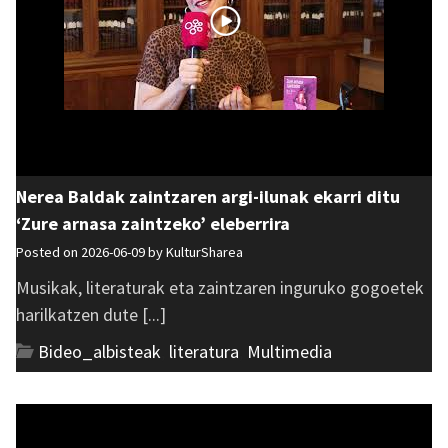
Nerea Baldak zaintzaren argi-ilunak ekarri ditu
‘Zure arnasa zaintzeko’ eleberrira
Posted on 2026-06-09 by
KulturSharea
Musikak, literaturak eta zaintzaren inguruko gogoetek
harilkatzen dute [...]
Bideo_albisteak
,
literatura
,
Multimedia