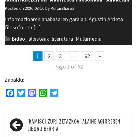
Posted on 2026-03-16 by
KulturSharea
Informazioaren anabasaren garaian, Agustin Arrieta
filosofo eta [...]
Bideo_albisteak
,
literatura
,
Multimedia
1
2
3
…
62
»
Page 1 of 62
Zabaldu:
Facebook
Twitter
Mastodon
WhatsApp
Telegram
Bidalketetan
´KAMISOI ZURI ZETAZKOA´ ALAINE AGIRREREN
zehar
LIBURU BERRIA