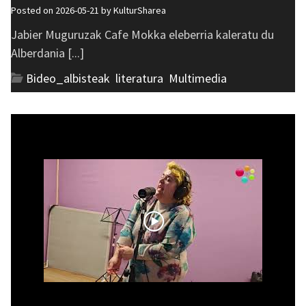
Posted on 2026-05-21 by
KulturSharea
Jabier Muguruzak Cafe Mokka eleberria kaleratu du
Alberdania [...]
Bideo_albisteak
,
literatura
,
Multimedia