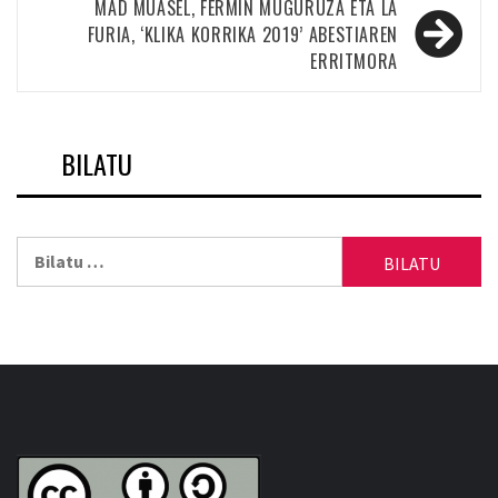
nabigatu
MAD MUASEL, FERMIN MUGURUZA ETA LA
FURIA, ‘KLIKA KORRIKA 2019’ ABESTIAREN
ERRITMORA
BILATU
Bilatu: