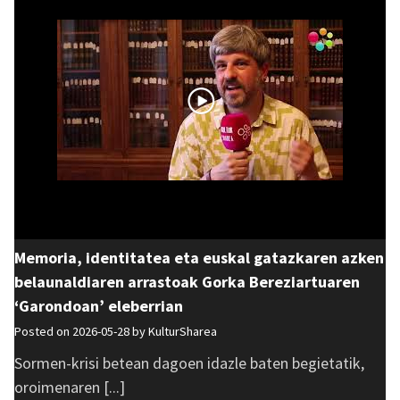
Memoria, identitatea eta euskal gatazkaren azken
belaunaldiaren arrastoak Gorka Bereziartuaren
‘Garondoan’ eleberrian
Posted on 2026-05-28 by
KulturSharea
Sormen-krisi betean dagoen idazle baten begietatik,
oroimenaren [...]