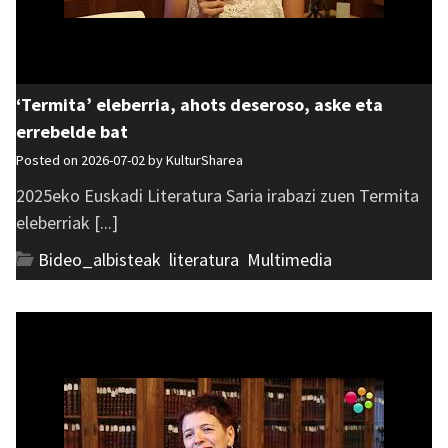
‘Termita’ eleberria, ahots deseroso, aske eta
errebelde bat
Posted on 2026-07-02 by
KulturSharea
2025eko Euskadi Literatura Saria irabazi zuen Termita
eleberriak [...]
Bideo_albisteak
,
literatura
,
Multimedia