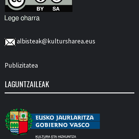
albisteak@kultursharea.eus
Publizitatea
LAGUNTZAILEAK