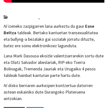
Posted on 2018-11-29 by
KulturSharea
Bideo_albisteak
,
musika
Ni
izeneko zazpigarren lana aurkeztu du gaur
Esne
Beltza
taldeak. Bertako kantuetan transexualitatea
eta bullyng-a bezalako gai sozialak jorratu dituzte,
batez ere soinu elektronikoez lagunduta.
Lana Mark Dasousa ekoizle valentziarrarekin sortu dute
eta Olatz Salvador abeslariak, RIP-eko Txerra
Bolinagak, Tremenda Jauriak eta Urugaiko 4 pesos
taldeak hainbat kantutan parte hartu dute.
Ni
disko berriaren aurkezpen kontzertua datorren
astean eskainiko dute Durangoko Plateruena
antzokian.