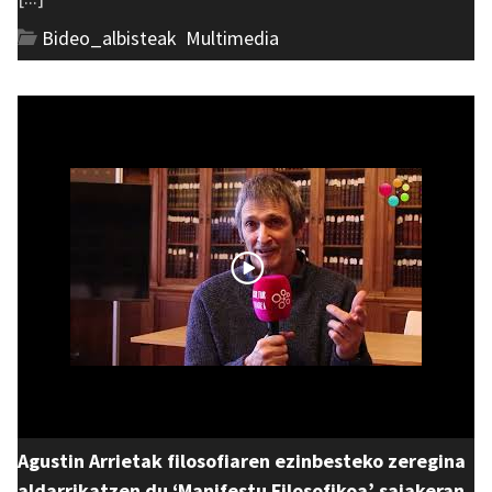
Bideo_albisteak
,
Multimedia
Agustin Arrietak filosofiaren ezinbesteko zeregina
aldarrikatzen du ‘Manifestu Filosofikoa’ saiakeran