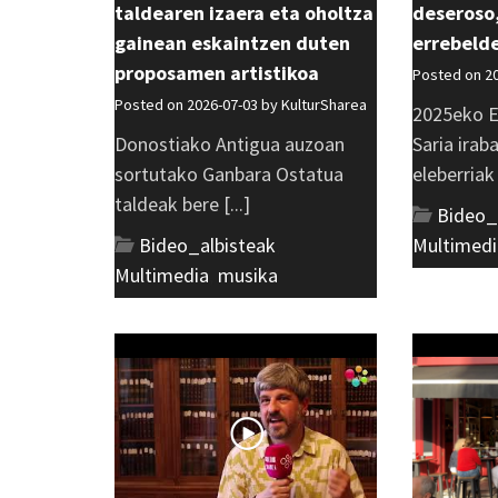
taldearen izaera eta oholtza
deseroso,
gainean eskaintzen duten
errebeld
proposamen artistikoa
Posted on 2
Posted on 2026-07-03 by
KulturSharea
2025eko E
Donostiako Antigua auzoan
Saria irab
sortutako Ganbara Ostatua
eleberriak [
taldeak bere [...]
Bideo_
Bideo_albisteak
,
Multimedi
Multimedia
,
musika