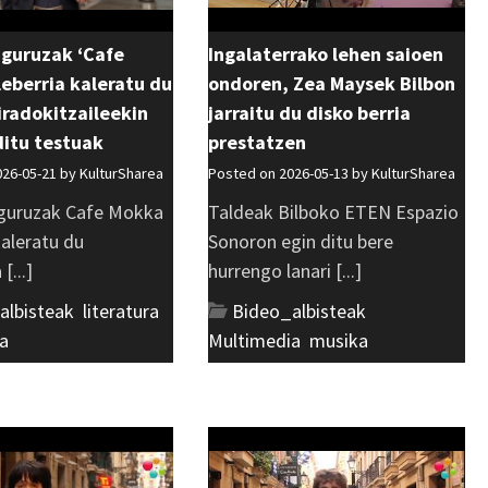
uguruzak ‘Cafe
Ingalaterrako lehen saioen
eberria kaleratu du
ondoren, Zea Maysek Bilbon
 iradokitzaileekin
jarraitu du disko berria
ditu testuak
prestatzen
026-05-21 by
KulturSharea
Posted on 2026-05-13 by
KulturSharea
guruzak Cafe Mokka
Taldeak Bilboko ETEN Espazio
kaleratu du
Sonoron egin ditu bere
[...]
hurrengo lanari [...]
albisteak
,
literatura
,
Bideo_albisteak
,
a
Multimedia
,
musika