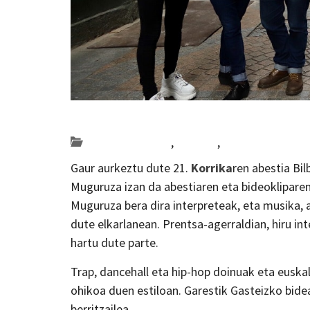
Posted on 2018-11-29 by
KulturSharea
Bideo_albisteak
,
euskara
,
musika
Gaur aurkeztu dute 21.
Korrika
ren abestia Bi
Muguruza izan da abestiaren eta bideokliparen
Muguruza bera dira interpreteak, eta musika, 
dute elkarlanean. Prentsa-agerraldian, hiru i
hartu dute parte.
Trap, dancehall eta hip-hop doinuak eta euska
ohikoa duen estiloan. Garestik Gasteizko bide
berritzailea.