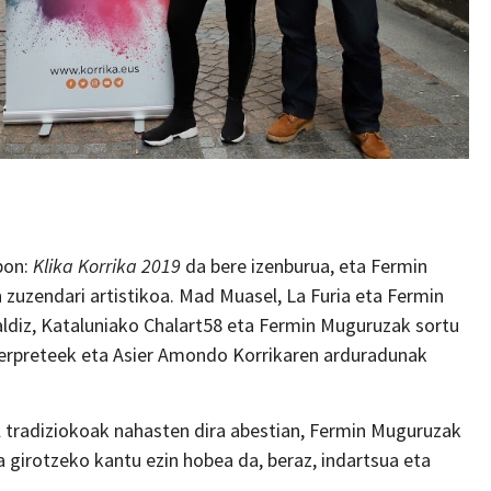
lbon:
Klika Korrika 2019
da bere izenburua, eta Fermin
 zuzendari artistikoa. Mad Muasel, La Furia eta Fermin
aldiz, Kataluniako Chalart58 eta Fermin Muguruzak sortu
nterpreteek eta Asier Amondo Korrikaren arduradunak
l tradiziokoak nahasten dira abestian, Fermin Muguruzak
a girotzeko kantu ezin hobea da, beraz, indartsua eta