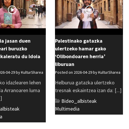
ia jasan duen
Palestinako gatazka
ri buruzko
ulertzeko hamar gako
 kaleratu du Idoia
‘Olibondoaren herria’
liburuan
026-04-29 by
KulturSharea
Posted on 2026-04-29 by
KulturSharea
ko idazlearen lehen
Helburua gatazka ulertzeko
 da Arranoaren luma
tresnak eskaintzea izan da: [...]
.]
Bideo_albisteak
,
albisteak
,
Multimedia
a