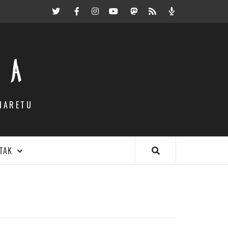
Twitter
Facebook
Instagram
Youtube
Mastodon.eus
RSS
Podcast
EA
HARETU
TAK