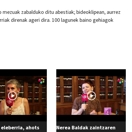
o mezuak zabalduko ditu abestiak; bideoklipean, aurrez
rriak direnak ageri dira. 100 lagunek baino gehiagok
 eleberria, ahots
Nerea Baldak zaintzaren