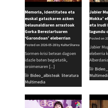
Memoria, identitatea eta
Jabier M
euskal gatazkaren azken
Mokka’ el
belaunaldiaren arrastoak
eta irudi
Gorka Bereziartuaren
lagundu 
‘Garondoan’ eleberrian
Posted on 2
Posted on 2026-05-28 by
KulturSharea
Jabier Mu
Sormen-krisi betean dagoen
eleberria 
idazle baten begietatik,
Alberdania 
oroimenaren [...]
Bideo_
Bideo_albisteak
,
literatura
,
Multimedi
Multimedia