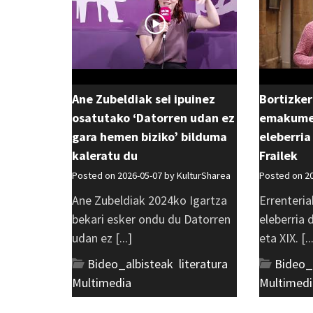
Ane Zubeldiak sei ipuinez
Bortizker
osatutako ‘Datorren udan ez
emakumea
gara hemen biziko’ bilduma
eleberria
kaleratu du
Frailek
Posted on 2026-05-07 by
KulturSharea
Posted on 2
Ane Zubeldiak 2024ko Igartza
Errenteria
bekari esker ondu du Datorren
eleberria
udan ez [...]
eta XIX. [..
Bideo_albisteak
,
literatura
,
Bideo_
Multimedia
Multimedi