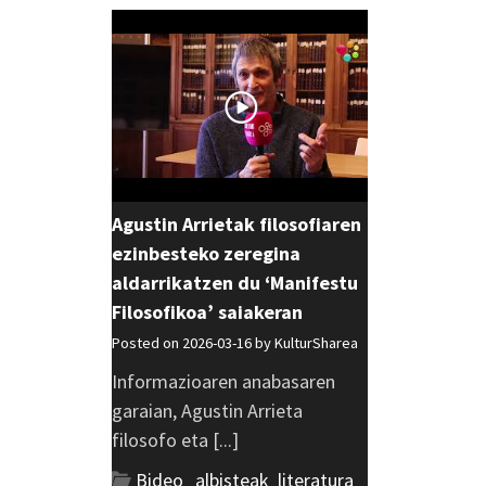
Agustin Arrietak filosofiaren
ezinbesteko zeregina
aldarrikatzen du ‘Manifestu
Filosofikoa’ saiakeran
Posted on 2026-03-16 by
KulturSharea
Informazioaren anabasaren
garaian, Agustin Arrieta
filosofo eta [...]
Bideo_albisteak
,
literatura
,