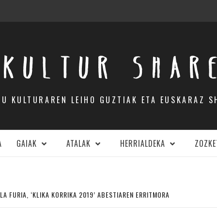
KULTUR SHAR
DU KULTURAREN LEIHO GUZTIAK ETA EUSKARAZ S
A
GAIAK
ATALAK
HERRIALDEKA
ZOZKE
A FURIA, ‘KLIKA KORRIKA 2019’ ABESTIAREN ERRITMORA