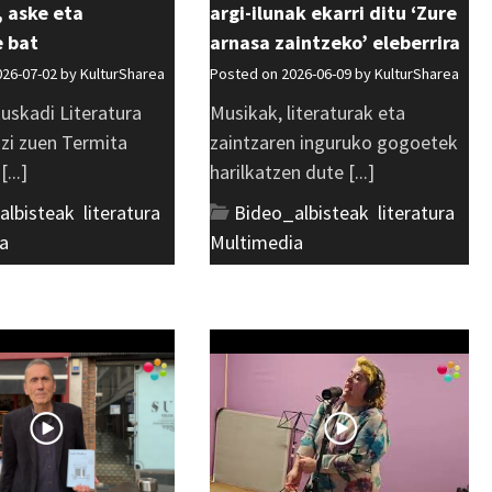
 aske eta
argi-ilunak ekarri ditu ‘Zure
e bat
arnasa zaintzeko’ eleberrira
026-07-02 by
KulturSharea
Posted on 2026-06-09 by
KulturSharea
uskadi Literatura
Musikak, literaturak eta
azi zuen Termita
zaintzaren inguruko gogoetek
...]
harilkatzen dute [...]
albisteak
,
literatura
,
Bideo_albisteak
,
literatura
,
a
Multimedia