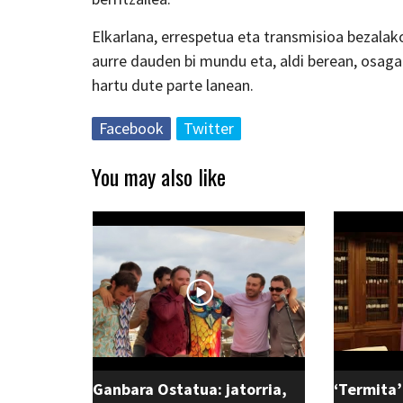
Elkarlana, errespetua eta transmisioa bezalak
aurre dauden bi mundu eta, aldi berean, osaga
hartu dute parte lanean.
Facebook
Twitter
You may also like
Ganbara Ostatua: jatorria,
‘Termita’