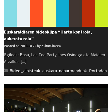
Euskaraldiaren bideoklipa “Hartu kontrola,
aukeratu rola”
Posted on 2018-10-22 by
KulturSharea
Egileak: Basu, Las Tea Party, Ines Osinaga eta Maialen
Arzallus. [...]
Bideo_albisteak
,
euskara
,
nabarmenduak
,
Portadan