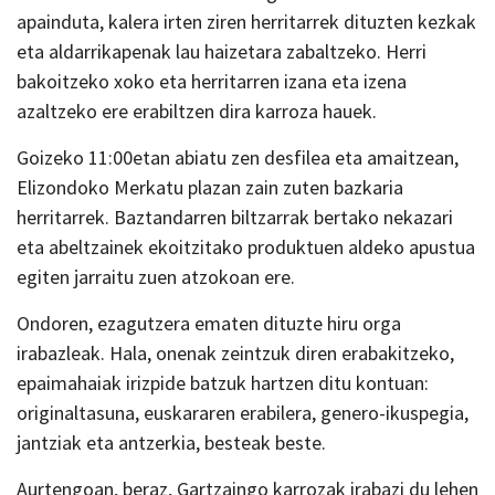
apainduta, kalera irten ziren herritarrek dituzten kezkak
eta aldarrikapenak lau haizetara zabaltzeko. Herri
bakoitzeko xoko eta herritarren izana eta izena
azaltzeko ere erabiltzen dira karroza hauek.
Goizeko 11:00etan abiatu zen desfilea eta amaitzean,
Elizondoko Merkatu plazan zain zuten bazkaria
herritarrek. Baztandarren biltzarrak bertako nekazari
eta abeltzainek ekoitzitako produktuen aldeko apustua
egiten jarraitu zuen atzokoan ere.
Ondoren, ezagutzera ematen dituzte hiru orga
irabazleak. Hala, onenak zeintzuk diren erabakitzeko,
epaimahaiak irizpide batzuk hartzen ditu kontuan:
originaltasuna, euskararen erabilera, genero-ikuspegia,
jantziak eta antzerkia, besteak beste.
Aurtengoan, beraz, Gartzaingo karrozak irabazi du lehen