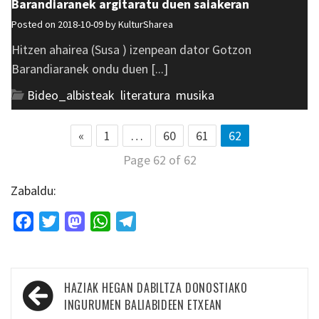
Barandiaranek argitaratu duen saiakeran
Posted on 2018-10-09 by
KulturSharea
Hitzen ahairea (Susa ) izenpean dator Gotzon
Barandiaranek ondu duen [...]
Bideo_albisteak
,
literatura
,
musika
«
1
…
60
61
62
Page 62 of 62
Zabaldu:
Facebook
Twitter
Mastodon
WhatsApp
Telegram
Bidalketetan
HAZIAK HEGAN DABILTZA DONOSTIAKO
zehar
INGURUMEN BALIABIDEEN ETXEAN