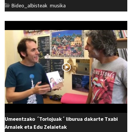
Bideo_albisteak
,
musika
Umeentzako ´Torlojuak´ liburua dakarte Txabi
Arnalek eta Edu Zelaietak