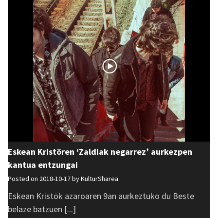
Eskean Kristören ‘Zaldiak negarrez’ aurkezpen
kantua entzungai
Posted on 2018-10-17 by
KulturSharea
Eskean Kristök azaroaren 9an aurkeztuko du Beste
belaze batzuen [...]