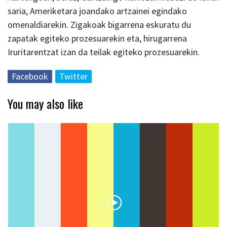
saria, Ameriketara joandako artzainei egindako
omenaldiarekin. Zigakoak bigarrena eskuratu du
zapatak egiteko prozesuarekin eta, hirugarrena
Iruritarentzat izan da teilak egiteko prozesuarekin.
Facebook
Twitter
You may also like