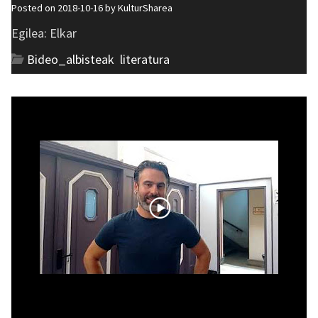
Posted on 2018-10-16 by
KulturSharea
Egilea: Elkar
Bideo_albisteak
,
literatura