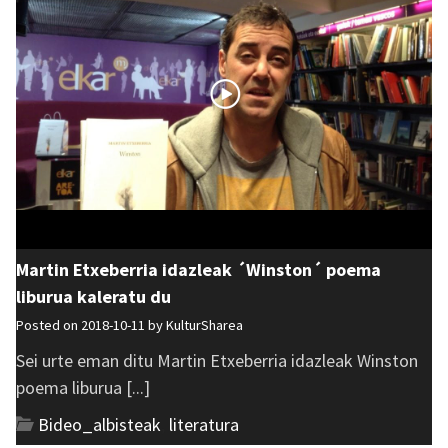
Martin Etxeberria idazleak ´Winston´ poema
liburua kaleratu du
Posted on 2018-10-11 by
KulturSharea
Sei urte eman ditu Martin Etxeberria idazleak Winston
poema liburua [...]
Bideo_albisteak
,
literatura