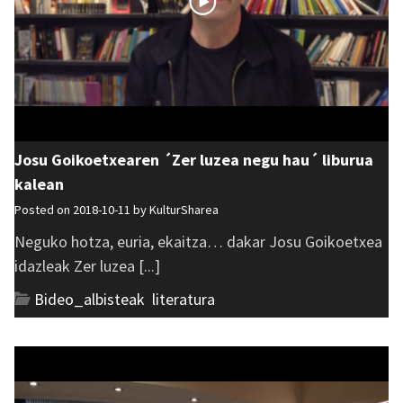
Josu Goikoetxearen ´Zer luzea negu hau´ liburua
kalean
Posted on 2018-10-11 by
KulturSharea
Neguko hotza, euria, ekaitza… dakar Josu Goikoetxea
idazleak Zer luzea [...]
Bideo_albisteak
,
literatura