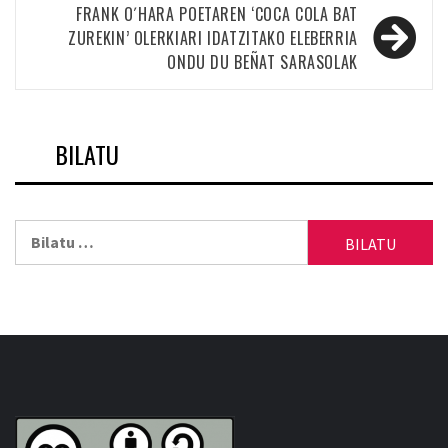
nabigatu
FRANK O´HARA POETAREN ‘COCA COLA BAT
ZUREKIN’ OLERKIARI IDATZITAKO ELEBERRIA
ONDU DU BEÑAT SARASOLAK
BILATU
Bilatu: