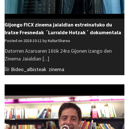
Gijongo FICX zinema jaialdian estreinatuko du
Iratxe Fresnedak ´Lurralde Hotzak´ dokumentala
Posted on 2018-10-11 by
KulturSharea
Datorren Azaroaren 16tik 24ra Gijonen izango den
Zinema Jaialdian [...]
Bideo_albisteak
,
zinema