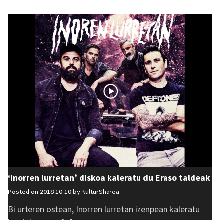
‘Inorren lurretan’ diskoa kaleratu du Eraso taldeak
Posted on 2018-10-10 by
KulturSharea
Bi urteren ostean, Inorren lurretan izenpean kaleratu