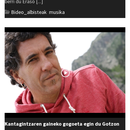
berri du Eraso [...]
Bideo_albisteak
,
musika
Kantagintzaren gaineko gogoeta egin du Gotzon