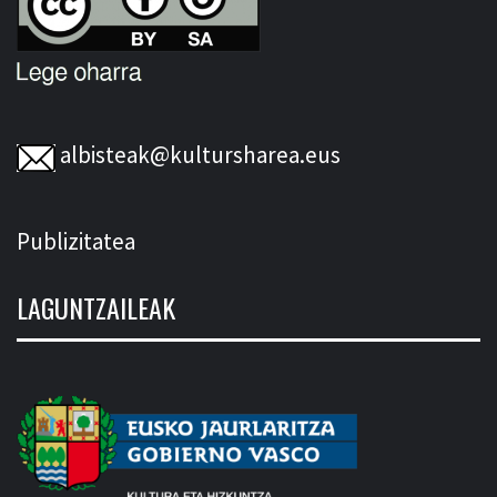
albisteak@kultursharea.eus
Publizitatea
LAGUNTZAILEAK