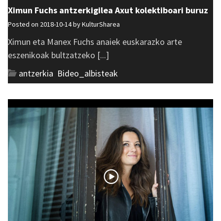
Ximun Fuchs antzerkigilea Axut kolektiboari buruz
Posted on 2018-10-14 by
KulturSharea
Ximun eta Manex Fuchs anaiek euskarazko arte
eszenikoak bultzatzeko [...]
antzerkia
,
Bideo_albisteak