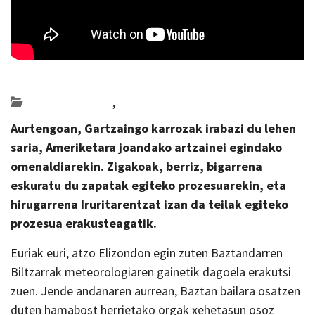
Posted on 2024-07-23 by
KulturSharea
Bideo_albisteak
,
Multimedia
Aurtengoan, Gartzaingo karrozak irabazi du lehen
saria, Ameriketara joandako artzainei egindako
omenaldiarekin. Zigakoak, berriz, bigarrena
eskuratu du zapatak egiteko prozesuarekin, eta
hirugarrena Iruritarentzat izan da teilak egiteko
prozesua erakusteagatik.
Euriak euri, atzo Elizondon egin zuten Baztandarren
Biltzarrak meteorologiaren gainetik dagoela erakutsi
zuen. Jende andanaren aurrean, Baztan bailara osatzen
duten hamabost herrietako orgak xehetasun osoz