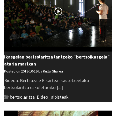
Ikasgelan bertsolaritza lantzeko ´bertsoikasgela´
ataria martxan
Posted on 2018-10-19 by
KulturSharea
Bideoa: Bertsozale Elkartea Ikastetxeetako
bertsolaritza eskoletarako [...]
bertsolaritza
,
Bideo_albisteak