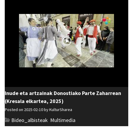
Inude eta artzainak Donostiako Parte Zaharrean
(Kresala elkartea, 2025)
Posted on 2025-02-10 by
KulturSharea
Bideo_albisteak
,
Multimedia