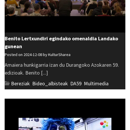
Benito Lertxundiri egindako omenaldia Landako
gunean
Posted on 2024-12-08 by
KulturSharea
Amaiera hunkigarria izan du Durangoko Azokaren 59.
edizioak. Benito [...]
Bereziak
,
Bideo_albisteak
,
DA59
,
Multimedia