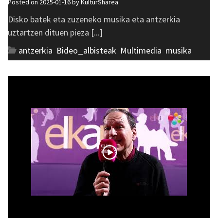
Posted on 2025-01-16 by
KulturSharea
Disko batek eta zuzeneko musika eta antzerkia
uztartzen dituen pieza [...]
antzerkia
,
Bideo_albisteak
,
Multimedia
,
musika