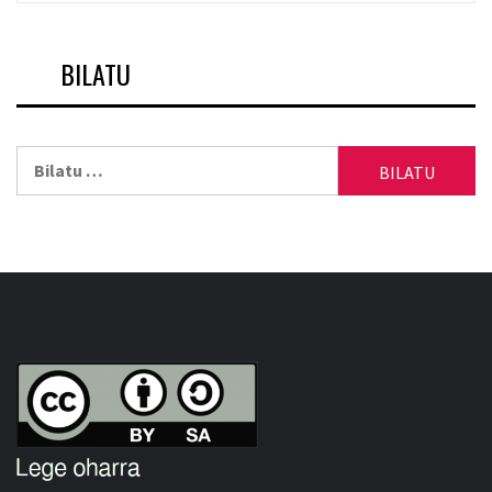
BILATU
Bilatu: