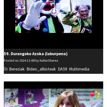
59. Durangoko Azoka (laburpena)
Posted on 2024-12-08 by
KulturSharea
Bereziak
,
Bideo_albisteak
,
DA59
,
Multimedia