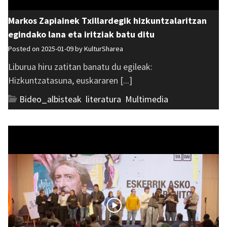
Markos Zapiainek Txillardegik hizkuntzalaritzan
egindako lana eta iritziak batu ditu
Posted on 2025-01-09 by
KulturSharea
Liburua hiru zatitan banatu du egileak:
Hizkuntzatasuna, euskararen [...]
Bideo_albisteak
,
literatura
,
Multimedia