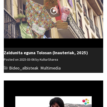
Zaldunita eguna Tolosan (Inauteriak, 2025)
Posted on 2025-03-06 by
KulturSharea
Bideo_albisteak
,
Multimedia