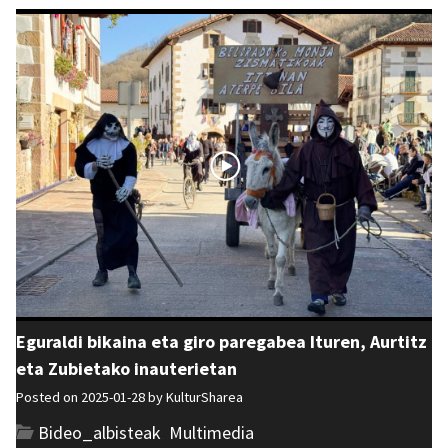
Eguraldi bikaina eta giro paregabea Ituren, Aurtitz
eta Zubietako inauterietan
Posted on 2025-01-28 by
KulturSharea
Bideo_albisteak
,
Multimedia