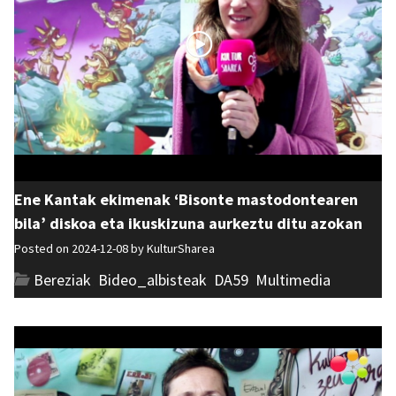
Ene Kantak ekimenak ‘Bisonte mastodontearen
bila’ diskoa eta ikuskizuna aurkeztu ditu azokan
Posted on 2024-12-08 by
KulturSharea
Bereziak
,
Bideo_albisteak
,
DA59
,
Multimedia