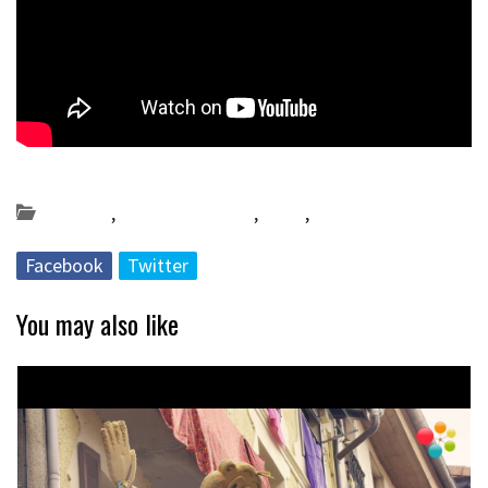
Posted on 2024-12-06 by
KulturSharea
Bereziak
,
Bideo_albisteak
,
DA59
,
Multimedia
Facebook
Twitter
You may also like