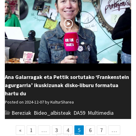
Ana Galarragak eta Pettik sortutako ‘Frankenstein
agurgarria’ ikuskizunak disko-liburu formatua
hartu du
Posted on 2024-12-07 by
KulturSharea
Bereziak
,
Bideo_albisteak
,
DA59
,
Multimedia
«
1
…
3
4
5
6
7
…