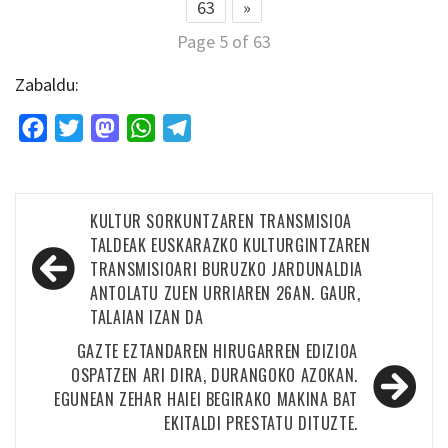
63
»
Page 5 of 63
Zabaldu:
Facebook
Twitter
Mastodon
WhatsApp
Telegram
Bidalketetan
KULTUR SORKUNTZAREN TRANSMISIOA
zehar
TALDEAK EUSKARAZKO KULTURGINTZAREN
TRANSMISIOARI BURUZKO JARDUNALDIA
nabigatu
ANTOLATU ZUEN URRIAREN 26AN. GAUR,
TALAIAN IZAN DA
GAZTE EZTANDAREN HIRUGARREN EDIZIOA
OSPATZEN ARI DIRA, DURANGOKO AZOKAN.
EGUNEAN ZEHAR HAIEI BEGIRAKO MAKINA BAT
EKITALDI PRESTATU DITUZTE.