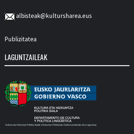
albisteak@kultursharea.eus
Publizitatea
LAGUNTZAILEAK