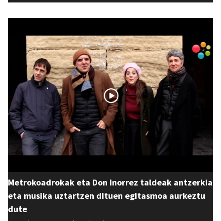
Metrokoadrokak eta Don Inorrez taldeak antzerkia
eta musika uztartzen dituen egitasmoa aurkeztu
dute