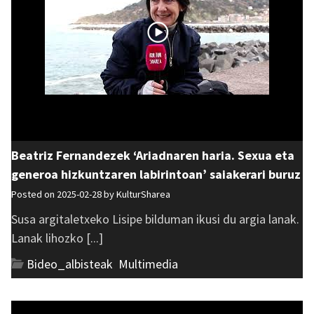
Beatriz Fernandezek ‘Ariadnaren haria. Sexua eta
generoa hizkuntzaren labirintoan’ saiakerari buruz
Posted on 2025-02-28 by
KulturSharea
Susa argitaletxeko Lisipe bilduman ikusi du argia lanak.
Lanak lihozko [...]
Bideo_albisteak
,
Multimedia