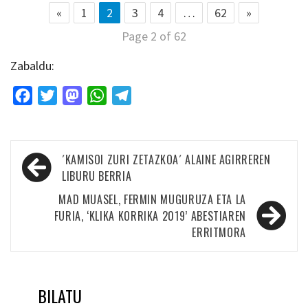
«
1
2
3
4
…
62
»
Page 2 of 62
Zabaldu:
Facebook
Twitter
Mastodon
WhatsApp
Telegram
Bidalketetan
´KAMISOI ZURI ZETAZKOA´ ALAINE AGIRREREN
zehar
LIBURU BERRIA
nabigatu
MAD MUASEL, FERMIN MUGURUZA ETA LA
FURIA, ‘KLIKA KORRIKA 2019’ ABESTIAREN
ERRITMORA
BILATU