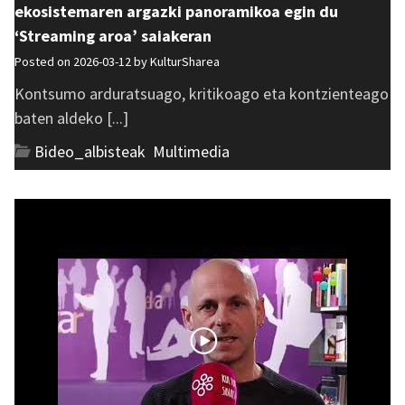
ekosistemaren argazki panoramikoa egin du
‘Streaming aroa’ saiakeran
Posted on 2026-03-12 by
KulturSharea
Kontsumo arduratsuago, kritikoago eta kontzienteago
baten aldeko [...]
Bideo_albisteak
,
Multimedia