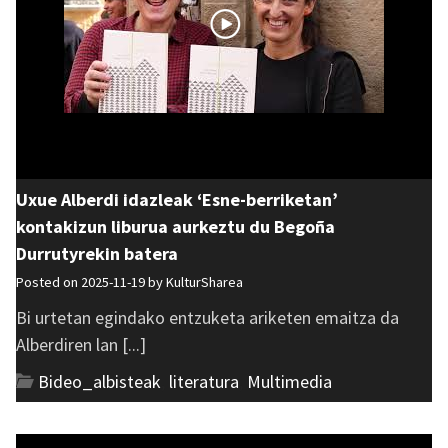
Uxue Alberdi idazleak ‘Esne-berriketan’
kontakizun liburua aurkeztu du Begoña
Durrutyrekin batera
Posted on 2025-11-19 by
KulturSharea
Bi urtetan egindako entzuketa ariketen emaitza da
Alberdiren lan [...]
Bideo_albisteak
,
literatura
,
Multimedia