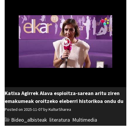
Katixa Agirrek Alava espioitza-sarean aritu ziren
emakumeak oroitzeko eleberri historikoa ondu du
Posted on 2025-11-07 by
KulturSharea
Bideo_albisteak
,
literatura
,
Multimedia