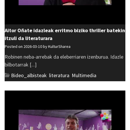
Aitor Oñate idazleak erritmo biziko thriller batekin
itzuli da literaturara
Posted on 2026-03-10 by
KulturSharea
Robinen neba-arrebak da eleberriaren izenburua. Idazle
bilbotarrak [...]
Bideo_albisteak
,
literatura
,
Multimedia