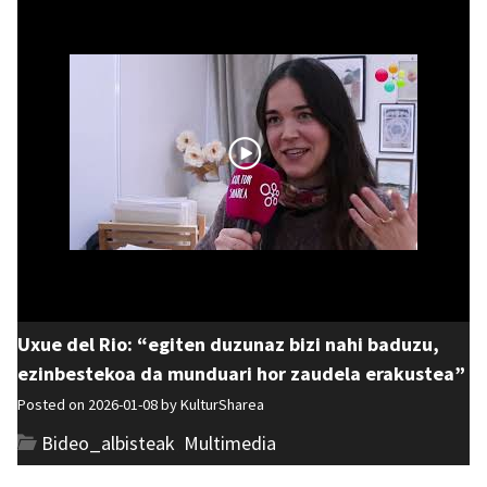
Uxue del Rio: “egiten duzunaz bizi nahi baduzu,
ezinbestekoa da munduari hor zaudela erakustea”
Posted on 2026-01-08 by
KulturSharea
Bideo_albisteak
,
Multimedia