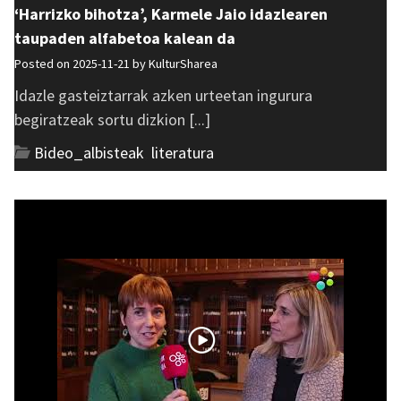
‘Harrizko bihotza’, Karmele Jaio idazlearen
taupaden alfabetoa kalean da
Posted on 2025-11-21 by
KulturSharea
Idazle gasteiztarrak azken urteetan ingurura
begiratzeak sortu dizkion [...]
Bideo_albisteak
,
literatura