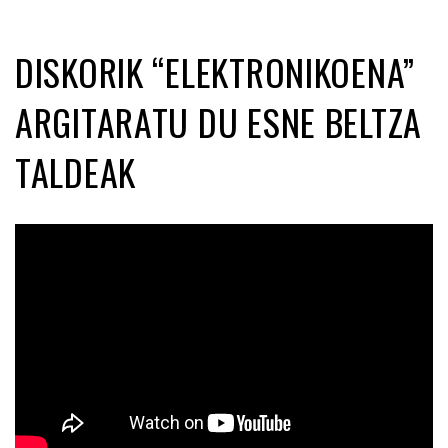
DISKORIK “ELEKTRONIKOENA”
ARGITARATU DU ESNE BELTZA
TALDEAK