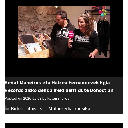
Beñat Maneirok eta Haizea Fernandezek Egia
Records disko denda ireki berri dute Donostian
Posted on 2026-01-08 by
KulturSharea
Bideo_albisteak
,
Multimedia
,
musika