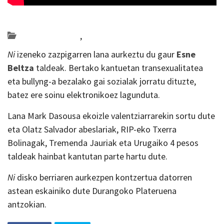
Posted on 2018-11-29 by
KulturSharea
Bideo_albisteak
,
musika
Ni
izeneko zazpigarren lana aurkeztu du gaur
Esne
Beltza
taldeak. Bertako kantuetan transexualitatea
eta bullyng-a bezalako gai sozialak jorratu dituzte,
batez ere soinu elektronikoez lagunduta.
Lana Mark Dasousa ekoizle valentziarrarekin sortu dute
eta Olatz Salvador abeslariak, RIP-eko Txerra
Bolinagak, Tremenda Jauriak eta Urugaiko 4 pesos
taldeak hainbat kantutan parte hartu dute.
Ni
disko berriaren aurkezpen kontzertua datorren
astean eskainiko dute Durangoko Plateruena
antzokian.