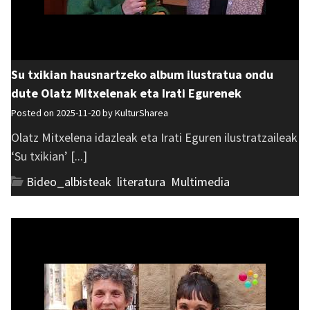
Su txikian hausnartzeko album ilustratua ondu
dute Olatz Mitxelenak eta Irati Egurenek
Posted on 2025-11-20 by
KulturSharea
Olatz Mitxelena idazleak eta Irati Eguren ilustratzaileak
‘Su txikian’ [...]
Bideo_albisteak
,
literatura
,
Multimedia