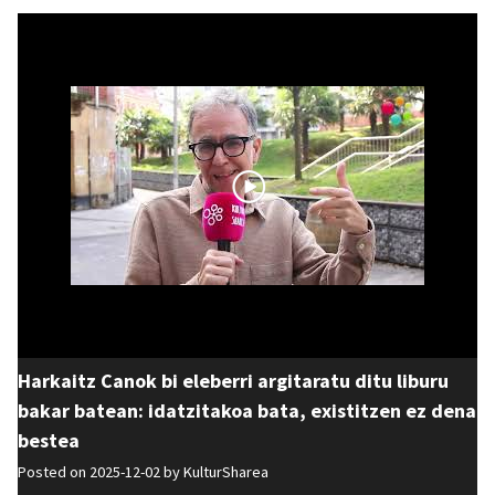
Harkaitz Canok bi eleberri argitaratu ditu liburu
bakar batean: idatzitakoa bata, existitzen ez dena
bestea
Posted on 2025-12-02 by
KulturSharea