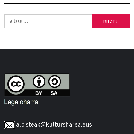
Bilatu:
albisteak@kultursharea.eus