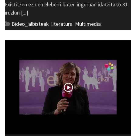
Existitzen ez den eleberri baten inguruan idatzitako 31
iruzkin [...]
Bideo_albisteak
,
literatura
,
Multimedia