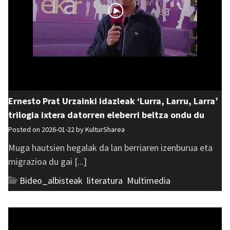
Ernesto Prat Urzainki idazleak ‘Lurra, Larru, Larra’
trilogia ixtera datorren eleberri beltza ondu du
Posted on 2026-01-22 by
KulturSharea
Muga hautsien hegalak da lan berriaren izenburua eta
migrazioa du gai [...]
Bideo_albisteak
,
literatura
,
Multimedia