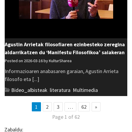
Agustin Arrietak filosofiaren ezinbesteko zeregina
aldarrikatzen du ‘Manifestu Filosofikoa’ saiakeran
Posted on 2026-03-16 by
KulturSharea
Informazioaren anabasaren garaian, Agustin Arrieta
filosofo eta [...]
Bideo_albisteak
,
literatura
,
Multimedia
1
2
3
…
62
»
Page 1 of 62
Zabaldu: