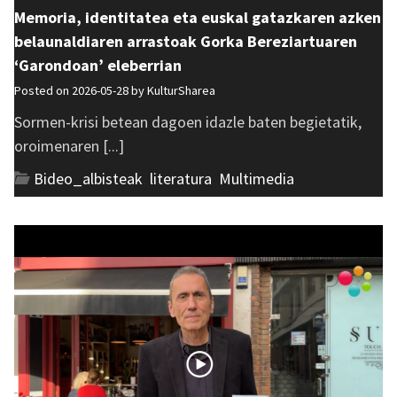
Memoria, identitatea eta euskal gatazkaren azken
belaunaldiaren arrastoak Gorka Bereziartuaren
‘Garondoan’ eleberrian
Posted on 2026-05-28 by
KulturSharea
Sormen-krisi betean dagoen idazle baten begietatik,
oroimenaren [...]
Bideo_albisteak
,
literatura
,
Multimedia