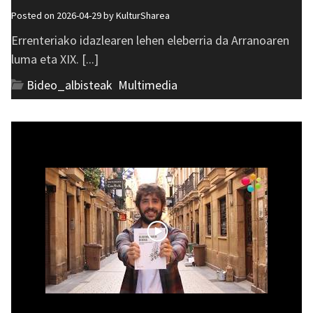
Posted on 2026-04-29 by
KulturSharea
Errenteriako idazlearen lehen eleberria da Arranoaren
luma eta XIX. [...]
Bideo_albisteak
,
Multimedia