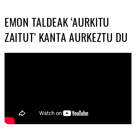
EMON TALDEAK ‘AURKITU
ZAITUT’ KANTA AURKEZTU DU
Posted on 2021-03-29 by
KulturSharea