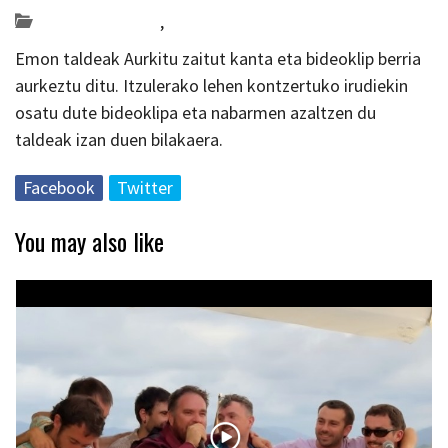
Bideo_albisteak
,
musika
Emon taldeak Aurkitu zaitut kanta eta bideoklip berria
aurkeztu ditu. Itzulerako lehen kontzertuko irudiekin
osatu dute bideoklipa eta nabarmen azaltzen du
taldeak izan duen bilakaera.
Facebook
Twitter
You may also like