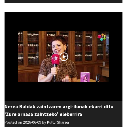
Nerea Baldak zaintzaren argi-ilunak ekarri ditu
‘Zure arnasa zaintzeko’ eleberrira
Posted on 2026-06-09 by
KulturSharea