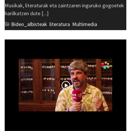
Musikak, literaturak eta zaintzaren inguruko gogoetek
harilkatzen dute [...]
Bideo_albisteak
,
literatura
,
Multimedia