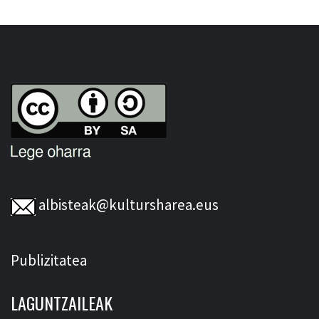
albisteak@kultursharea.eus
Publizitatea
LAGUNTZAILEAK