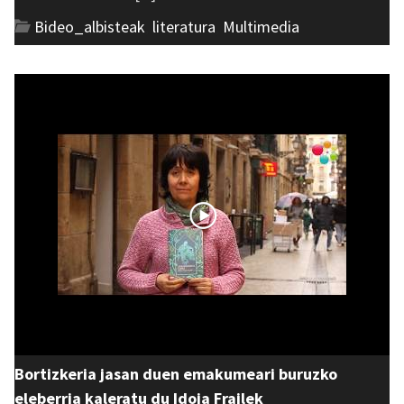
Bideo_albisteak
,
literatura
,
Multimedia
Bortizkeria jasan duen emakumeari buruzko
eleberria kaleratu du Idoia Frailek