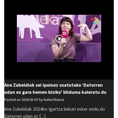
Ane Zubeldiak sei ipuinez osatutako ‘Datorren
udan ez gara hemen biziko’ bilduma kaleratu du
Posted on 2026-05-07 by
KulturSharea
Ane Zubeldiak 2024ko Igartza bekari esker ondu du
Datorren udan ez [...]