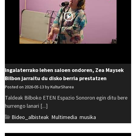
Ingalaterrako lehen saioen ondoren, Zea Maysek
Bilbon jarraitu du disko berria prestatzen
Posted on 2026-05-13 by
KulturSharea
Taldeak Bilboko ETEN Espazio Sonoron egin ditu bere
hurrengo lanari [...]
Bideo_albisteak
,
Multimedia
,
musika