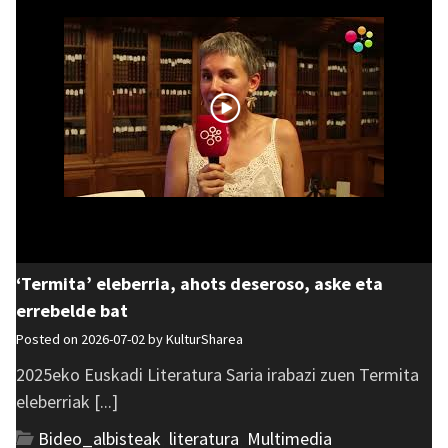
‘Termita’ eleberria, ahots deseroso, aske eta
errebelde bat
Posted on 2026-07-02 by
KulturSharea
2025eko Euskadi Literatura Saria irabazi zuen Termita
eleberriak [...]
Bideo_albisteak
,
literatura
,
Multimedia