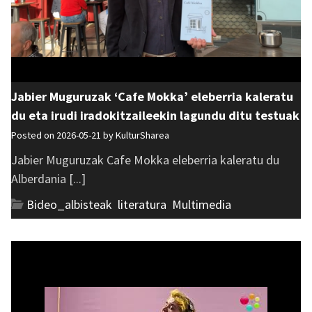
Jabier Muguruzak ‘Cafe Mokka’ eleberria kaleratu
du eta irudi iradokitzaileekin lagundu ditu testuak
Posted on 2026-05-21 by
KulturSharea
Jabier Muguruzak Cafe Mokka eleberria kaleratu du
Alberdania [...]
Bideo_albisteak
,
literatura
,
Multimedia