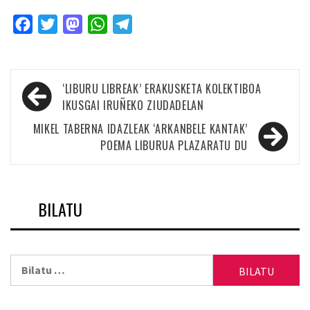
Facebook
Twitter
Mastodon
WhatsApp
Telegram
Bidalketetan
‘LIBURU LIBREAK’ ERAKUSKETA KOLEKTIBOA
zehar
IKUSGAI IRUÑEKO ZIUDADELAN
nabigatu
MIKEL TABERNA IDAZLEAK ‘ARKANBELE KANTAK’
POEMA LIBURUA PLAZARATU DU
BILATU
Bilatu: