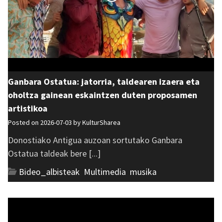
Ganbara Ostatua: jatorria, taldearen izaera eta
oholtza gainean eskaintzen duten proposamen
artistikoa
Posted on 2026-07-03 by
KulturSharea
Donostiako Antigua auzoan sortutako Ganbara
Ostatua taldeak bere [...]
Bideo_albisteak
,
Multimedia
,
musika