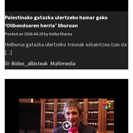
Palestinako gatazka ulertzeko hamar gako
‘Olibondoaren herria’ liburuan
Posted on 2026-04-29 by
KulturSharea
Helburua gatazka ulertzeko tresnak eskaintzea izan da:
[...]
Bideo_albisteak
,
Multimedia