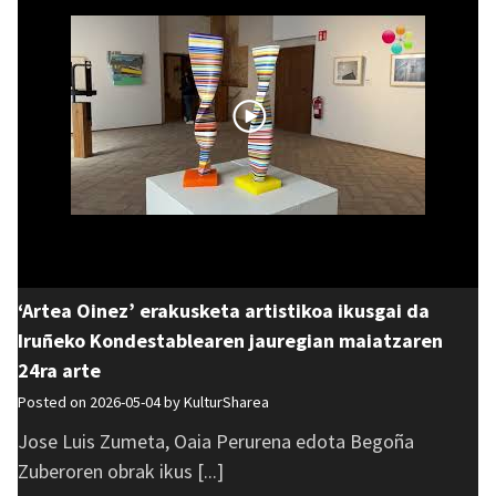
‘Artea Oinez’ erakusketa artistikoa ikusgai da
Iruñeko Kondestablearen jauregian maiatzaren
24ra arte
Posted on 2026-05-04 by
KulturSharea
Jose Luis Zumeta, Oaia Perurena edota Begoña
Zuberoren obrak ikus [...]