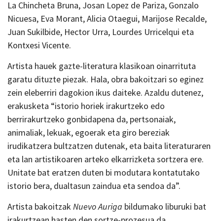
La Chincheta Bruna, Josan Lopez de Pariza, Gonzalo
Nicuesa, Eva Morant, Alicia Otaegui, Marijose Recalde,
Juan Sukilbide, Hector Urra, Lourdes Urricelqui eta
Kontxesi Vicente.
Artista hauek gazte-literatura klasikoan oinarrituta
garatu dituzte piezak. Hala, obra bakoitzari so eginez
zein eleberriri dagokion ikus daiteke. Azaldu dutenez,
erakusketa “istorio horiek irakurtzeko edo
berrirakurtzeko gonbidapena da, pertsonaiak,
animaliak, lekuak, egoerak eta giro bereziak
irudikatzera bultzatzen dutenak, eta baita literaturaren
eta lan artistikoaren arteko elkarrizketa sortzera ere.
Unitate bat eratzen duten bi modutara kontatutako
istorio bera, dualtasun zaindua eta sendoa da”.
Artista bakoitzak
Nuevo Auriga
bildumako liburuki bat
irakurtzean hasten den sortze-prozesua da.