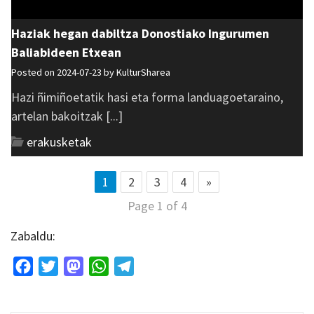
Haziak hegan dabiltza Donostiako Ingurumen
Baliabideen Etxean
Posted on 2024-07-23 by
KulturSharea
Hazi ñimiñoetatik hasi eta forma landuagoetaraino,
artelan bakoitzak [...]
erakusketak
1
2
3
4
»
Page 1 of 4
Zabaldu:
Facebook
Twitter
Mastodon
WhatsApp
Telegram