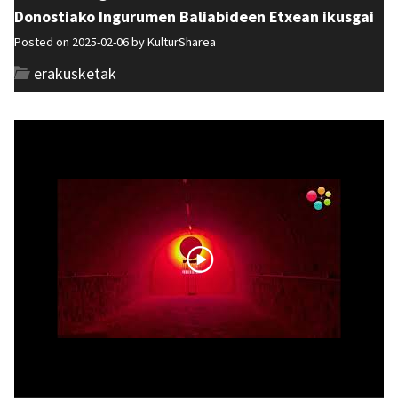
Donostiako Ingurumen Baliabideen Etxean ikusgai
Posted on 2025-02-06 by
KulturSharea
erakusketak