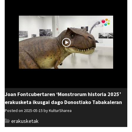
Joan Fontcubertaren ‘Monstrorum historia 2025’
erakusketa ikusgai dago Donostiako Tabakaleran
Posted on 2025-05-15 by
KulturSharea
erakusketak