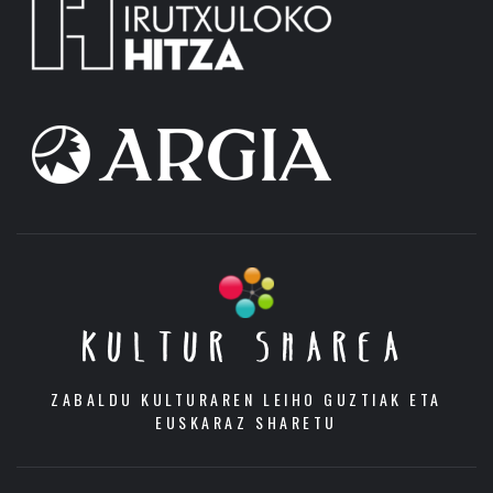
KULTUR SHAREA
ZABALDU KULTURAREN LEIHO GUZTIAK ETA
EUSKARAZ SHARETU