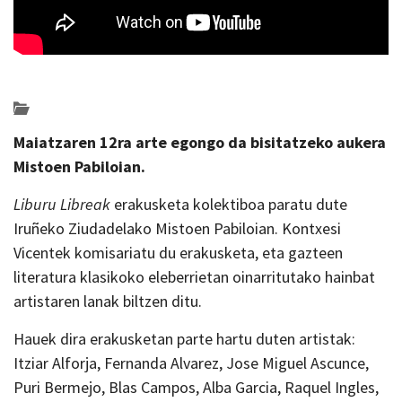
Posted on 2021-03-17 by
KulturSharea
erakusketak
Maiatzaren 12ra arte egongo da bisitatzeko aukera
Mistoen Pabiloian.
Liburu Libreak
erakusketa kolektiboa paratu dute
Iruñeko Ziudadelako Mistoen Pabiloian. Kontxesi
Vicentek komisariatu du erakusketa, eta gazteen
literatura klasikoko eleberrietan oinarritutako hainbat
artistaren lanak biltzen ditu.
Hauek dira erakusketan parte hartu duten artistak:
Itziar Alforja, Fernanda Alvarez, Jose Miguel Ascunce,
Puri Bermejo, Blas Campos, Alba Garcia, Raquel Ingles,