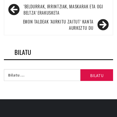
Bidalketetan
‘BELDURRAK, IRRINTZIAK, MASKARAK ETA OGI
zehar
BELTZA’ ERAKUSKETA
nabigatu
EMON TALDEAK ‘AURKITU ZAITUT’ KANTA
AURKEZTU DU
BILATU
Bilatu: