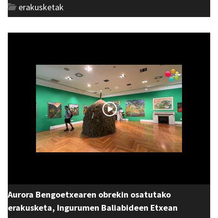
erakusketak
Aurora Bengoetxearen obrekin osatutako
erakusketa, Ingurumen Baliabideen Etxean