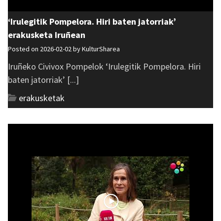
‘Irulegitik Pompelora. Hiri baten jatorriak’
erakusketa Iruñean
Posted on 2026-02-02 by
KulturSharea
Iruñeko Civivox Pompelok ‘Irulegitik Pompelora. Hiri
baten jatorriak’ [...]
erakusketak