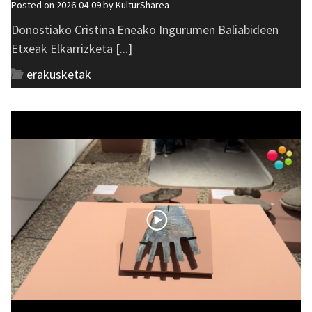
Posted on 2026-04-09 by
KulturSharea
Donostiako Cristina Eneako Ingurumen Baliabideen
Etxeak Elkarrizketa [...]
erakusketak