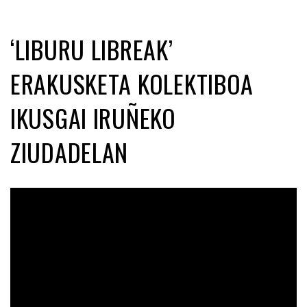
‘LIBURU LIBREAK’
ERAKUSKETA KOLEKTIBOA
IKUSGAI IRUÑEKO
ZIUDADELAN