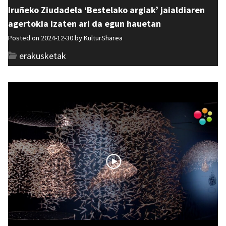
Iruñeko Ziudadela ‘Bestelako argiak’ jaialdiaren
agertokia izaten ari da egun hauetan
Posted on 2024-12-30 by
KulturSharea
erakusketak