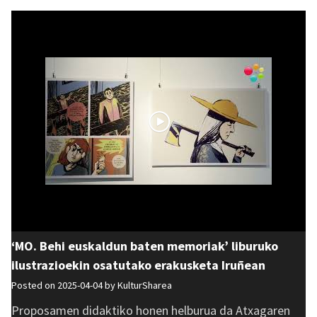
‘MO. Behi euskaldun baten memoriak’ liburuko
ilustrazioekin osatutako erakusketa Iruñean
Posted on 2025-04-04 by
KulturSharea
Proposamen didaktiko honen helburua da Atxagaren