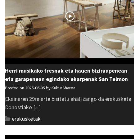
Herri musikako tresnak eta hauen biziraupenean
eta garapenean egindako ekarpenak San Telmon
Posted on 2025-06-05 by
KulturSharea
Ekainaren 29ra arte bisitatu ahal izango da erakusketa
Donostiako [...]
erakusketak