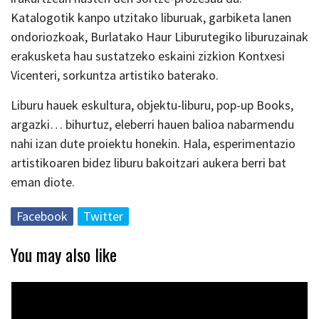
Katalogotik kanpo utzitako liburuak, garbiketa lanen
ondoriozkoak, Burlatako Haur Liburutegiko liburuzainak
erakusketa hau sustatzeko eskaini zizkion Kontxesi
Vicenteri, sorkuntza artistiko baterako.
Liburu hauek eskultura, objektu-liburu, pop-up Books,
argazki… bihurtuz, eleberri hauen balioa nabarmendu
nahi izan dute proiektu honekin. Hala, esperimentazio
artistikoaren bidez liburu bakoitzari aukera berri bat
eman diote.
Facebook
Twitter
You may also like