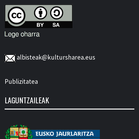
albisteak@kultursharea.eus
Publizitatea
LAGUNTZAILEAK