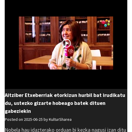
Aitziber Etxeberriak etorkizun hurbil bat irudikatu
du, ustezko gizarte hobeago batek dituen
gabeziekin
Posted on 2025-06-25 by
KulturSharea
Nobela hau idazterako orduan bi kezka nagusi izan ditu