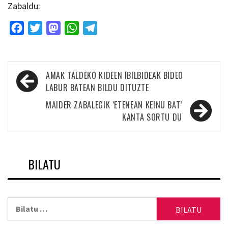
Zabaldu:
Facebook
Twitter
Mastodon
WhatsApp
Telegram
Bidalketetan
AMAK TALDEKO KIDEEN IBILBIDEAK BIDEO
zehar
LABUR BATEAN BILDU DITUZTE
nabigatu
MAIDER ZABALEGIK ‘ETENEAN KEINU BAT’
KANTA SORTU DU
BILATU
Bilatu: