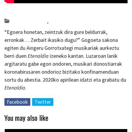
Posted on 2020-04-16 by
KulturSharea
Bideo_albisteak
,
musika
“Egoera honetan, zeintzuk dira gure beldurrak,
erronkak… Zerbait ikasiko dugu?” Gogoeta sakona
egiten du Aingeru Gorrotxategi musikariak aurkeztu
berri duen
Etenaldia
izeneko kantan. Luzaroan lanik
argitaratu gabe egon ondoren, musikari donostiarrak
koronabirusaren ondorioz bizitako konfinamenduan
sortu du abestia. 2020ko apirilean idatzi eta grabatu du
Etenaldia
.
Facebook
Twitter
You may also like