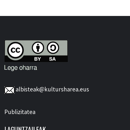
albisteak@kultursharea.eus
Publizitatea
LAGUNTZAILEAK