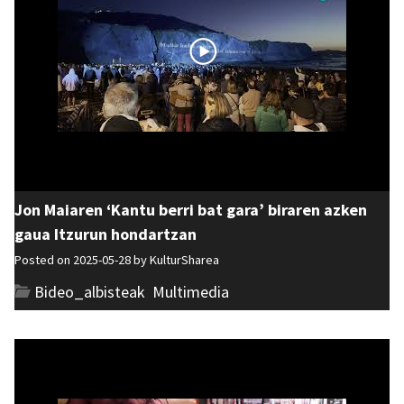
Jon Maiaren ‘Kantu berri bat gara’ biraren azken
gaua Itzurun hondartzan
Posted on 2025-05-28 by
KulturSharea
Bideo_albisteak
,
Multimedia