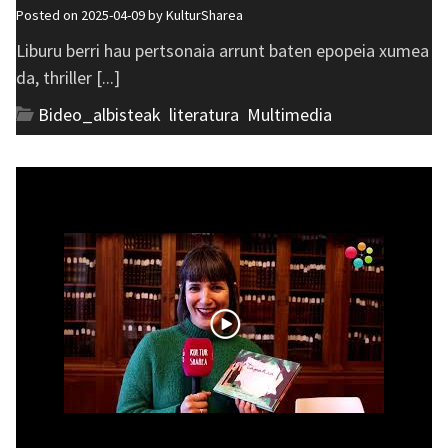
Posted on 2025-04-09 by
KulturSharea
Liburu berri hau pertsonaia arrunt baten epopeia xumea
da, thriller [...]
Bideo_albisteak
,
literatura
,
Multimedia