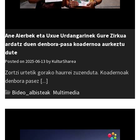
Ane Aierbek eta Uxue Urdangarinek Gure Zirkua
ardatz duen denbora-pasa koadernoa aurkeztu
dute
Posted on 2025-06-13 by
KulturSharea
Zortzi urtetik gorako haurrei zuzenduta. Koadernoak
denbora pasez [...]
Bideo_albisteak
,
Multimedia