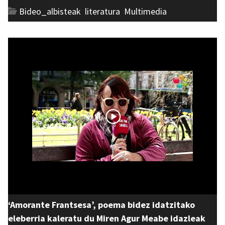
Bideo_albisteak
,
literatura
,
Multimedia
‘Amorante Frantsesa’, poema bidez idatzitako
eleberria kaleratu du Miren Agur Meabe idazleak