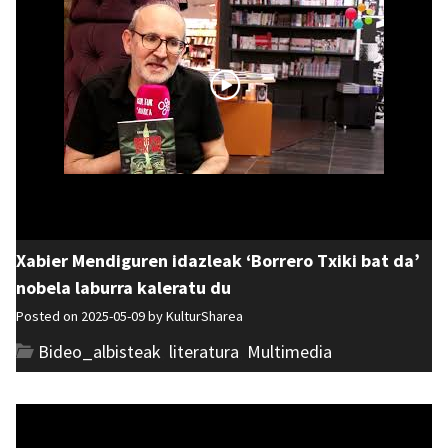
Xabier Mendiguren idazleak ‘Borrero Txiki bat da’
nobela laburra kaleratu du
Posted on 2025-05-09 by
KulturSharea
Bideo_albisteak
,
literatura
,
Multimedia