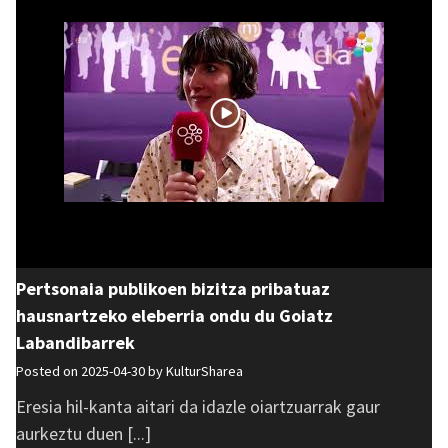
Pertsonaia publikoen bizitza pribatuaz
hausnartzeko eleberria ondu du Goiatz
Labandibarrek
Posted on 2025-04-30 by
KulturSharea
Eresia hil-kanta aitari da idazle oiartzuarrak gaur
aurkeztu duen [...]