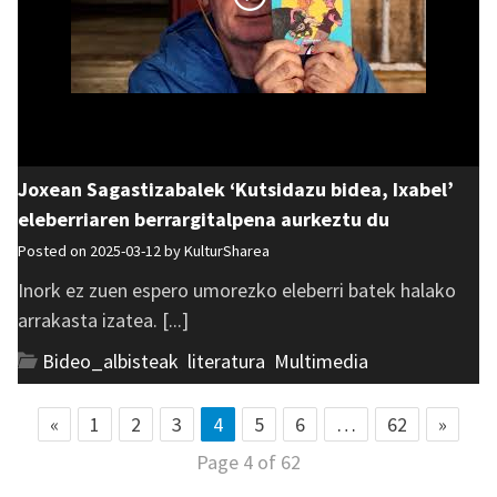
Joxean Sagastizabalek ‘Kutsidazu bidea, Ixabel’
eleberriaren berrargitalpena aurkeztu du
Posted on 2025-03-12 by
KulturSharea
Inork ez zuen espero umorezko eleberri batek halako
arrakasta izatea. [...]
Bideo_albisteak
,
literatura
,
Multimedia
«
1
2
3
4
5
6
…
62
»
Page 4 of 62