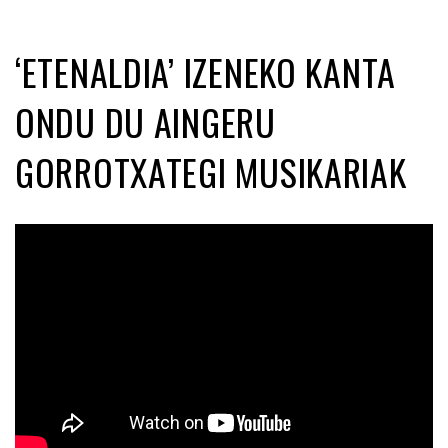
‘ETENALDIA’ IZENEKO KANTA
ONDU DU AINGERU
GORROTXATEGI MUSIKARIAK