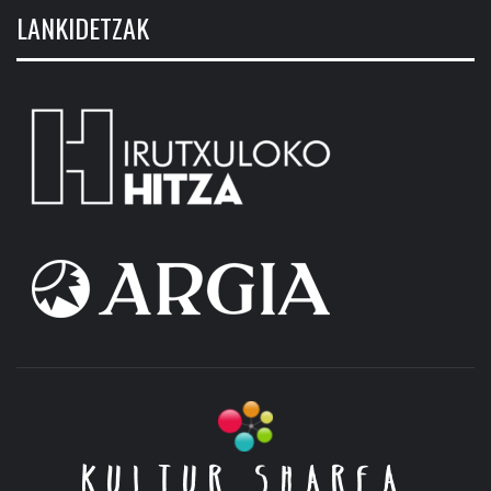
LANKIDETZAK
KULTUR SHAREA