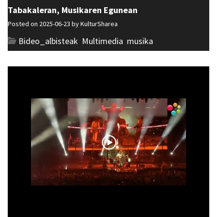
Tabakaleran, Musikaren Egunean
Posted on 2025-06-23 by
KulturSharea
Bideo_albisteak
,
Multimedia
,
musika