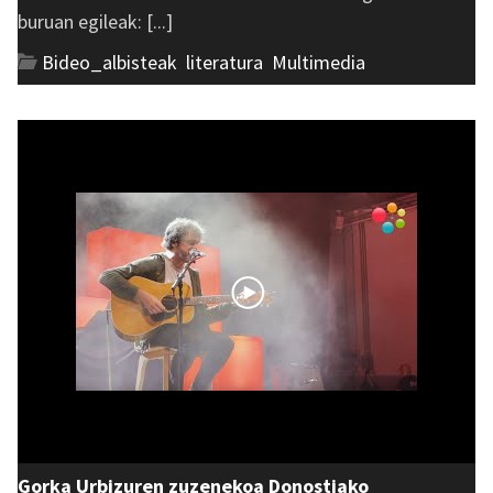
buruan egileak: [...]
Bideo_albisteak
,
literatura
,
Multimedia
Gorka Urbizuren zuzenekoa Donostiako