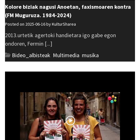
Kolore biziak nagusi Anoetan, faxismoaren kontra
(FM Muguruza. 1984-2024)
Posted on 2025-06-16 by
KulturSharea
2013.urtetik agertoki handietara igo gabe egon
ondoren, Fermin [...]
Bideo_albisteak
,
Multimedia
,
musika