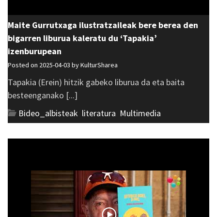
Maite Gurrutxaga ilustratzaileak bere berea den
bigarren liburua kaleratu du ‘Tapakia’
izenburupean
Posted on 2025-04-03 by
KulturSharea
Tapakia (Erein) hitzik gabeko liburua da eta baita
besteenganako [...]
Bideo_albisteak
,
literatura
,
Multimedia