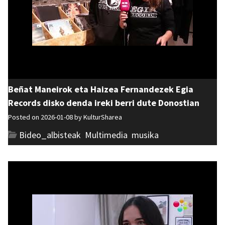
Beñat Maneirok eta Haizea Fernandezek Egia
Records disko denda ireki berri dute Donostian
Posted on 2026-01-08 by
KulturSharea
Bideo_albisteak
,
Multimedia
,
musika