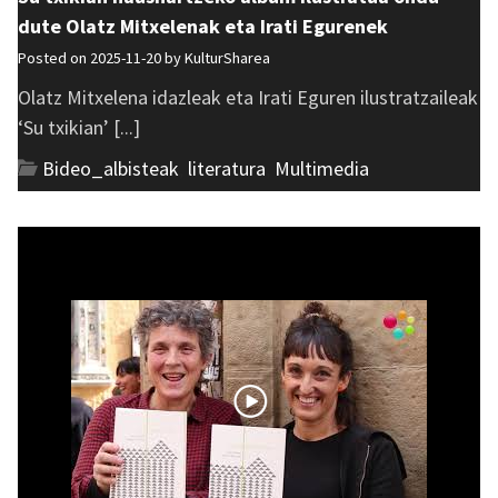
dute Olatz Mitxelenak eta Irati Egurenek
Posted on 2025-11-20 by
KulturSharea
Olatz Mitxelena idazleak eta Irati Eguren ilustratzaileak
‘Su txikian’ [...]
Bideo_albisteak
,
literatura
,
Multimedia