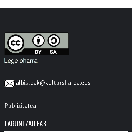
albisteak@kultursharea.eus
Publizitatea
LAGUNTZAILEAK