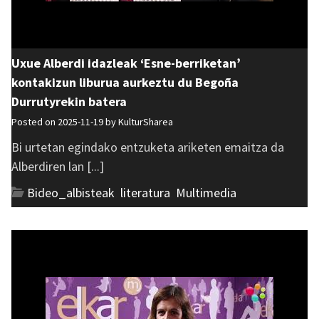
Uxue Alberdi idazleak ‘Esne-berriketan’
kontakizun liburua aurkeztu du Begoña
Durrutyrekin batera
Posted on 2025-11-19 by
KulturSharea
Bi urtetan egindako entzuketa ariketen emaitza da
Alberdiren lan [...]
Bideo_albisteak
,
literatura
,
Multimedia