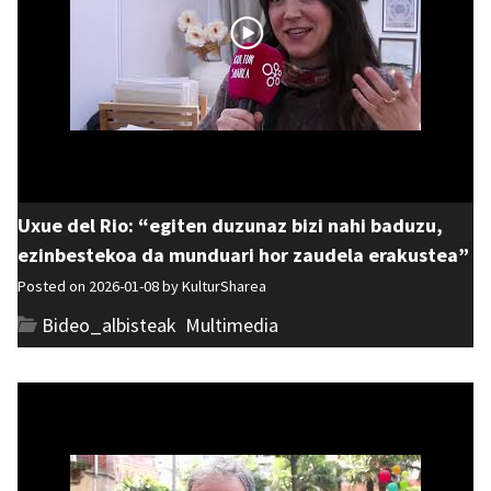
Uxue del Rio: “egiten duzunaz bizi nahi baduzu,
ezinbestekoa da munduari hor zaudela erakustea”
Posted on 2026-01-08 by
KulturSharea
Bideo_albisteak
,
Multimedia