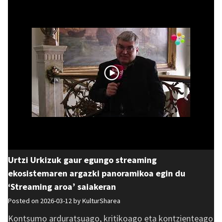
Urtzi Urkizuk gaur egungo streaming
ekosistemaren argazki panoramikoa egin du
‘Streaming aroa’ saiakeran
Posted on 2026-03-12 by
KulturSharea
Kontsumo arduratsuago, kritikoago eta kontzienteago