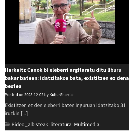
Harkaitz Canok bi eleberri argitaratu ditu liburu
bakar batean: idatzitakoa bata, existitzen ez dena
bestea
Posted on 2025-12-02 by
KulturSharea
Existitzen ez den eleberri baten inguruan idatzitako 31
iruzkin [...]
Bideo_albisteak
,
literatura
,
Multimedia