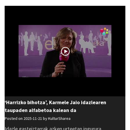
‘Harrizko bihotza’, Karmele Jaio idazlearen
taupaden alfabetoa kalean da
Posted on 2025-11-21 by
KulturSharea
Idazle gasteiztarrak azken urteetan ingurura