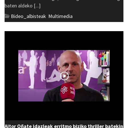
baten aldeko [...]
Bideo_albisteak
,
Multimedia
Aitor Oñate idazleak erritmo biziko thriller batekin