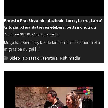
Ernesto Prat Urzainki idazleak ‘Lurra, Larru, Larra’
trilogia ixtera datorren eleberri beltza ondu du
Posted on 2026-01-22 by
KulturSharea
Muga hautsien hegalak da lan berriaren izenburua eta
migrazioa du gai [...]
Bideo_albisteak
,
literatura
,
Multimedia