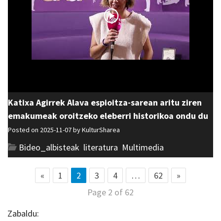
Katixa Agirrek Alava espioitza-sarean aritu ziren
emakumeak oroitzeko eleberri historikoa ondu du
Posted on 2025-11-07 by
KulturSharea
Bideo_albisteak
,
literatura
,
Multimedia
«
1
2
3
4
…
62
»
Page 2 of 62
Zabaldu: