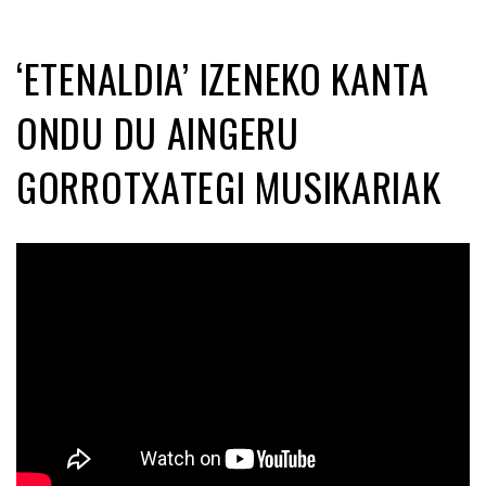
‘ETENALDIA’ IZENEKO KANTA
ONDU DU AINGERU
GORROTXATEGI MUSIKARIAK