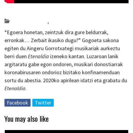
Posted on 2020-04-16 by
KulturSharea
Bideo_albisteak
,
musika
“Egoera honetan, zeintzuk dira gure beldurrak,
erronkak… Zerbait ikasiko dugu?” Gogoeta sakona
egiten du Aingeru Gorrotxategi musikariak aurkeztu
berri duen
Etenaldia
izeneko kantan. Luzaroan lanik
argitaratu gabe egon ondoren, musikari donostiarrak
koronabirusaren ondorioz bizitako konfinamenduan
sortu du abestia. 2020ko apirilean idatzi eta grabatu du
Etenaldia
.
Facebook
Twitter
You may also like