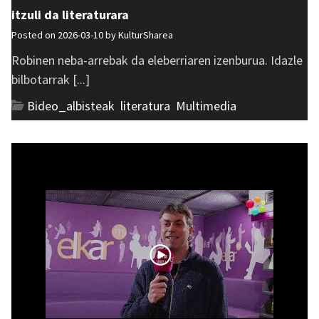
itzuli da literaturara
Posted on 2026-03-10 by
KulturSharea
Robinen neba-arrebak da eleberriaren izenburua. Idazle
bilbotarrak [...]
Bideo_albisteak
,
literatura
,
Multimedia