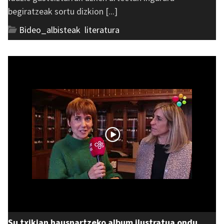
begiratzeak sortu dizkion [...]
Bideo_albisteak
,
literatura
Su txikian hausnartzeko album ilustratua ondu