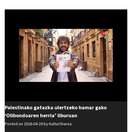
Palestinako gatazka ulertzeko hamar gako
‘Olibondoaren herria’ liburuan
Posted on 2026-04-29 by
KulturSharea