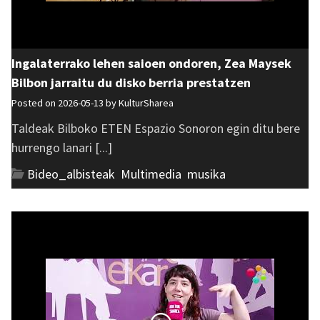
Ingalaterrako lehen saioen ondoren, Zea Maysek
Bilbon jarraitu du disko berria prestatzen
Posted on 2026-05-13 by
KulturSharea
Taldeak Bilboko ETEN Espazio Sonoron egin ditu bere
hurrengo lanari [...]
Bideo_albisteak
,
Multimedia
,
musika