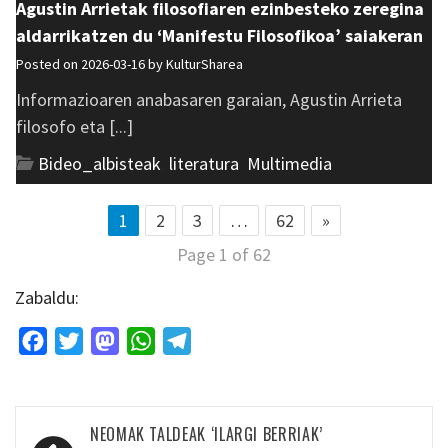
Agustin Arrietak filosofiaren ezinbesteko zeregina
aldarrikatzen du ‘Manifestu Filosofikoa’ saiakeran
Posted on 2026-03-16 by
KulturSharea
Informazioaren anabasaren garaian, Agustin Arrieta
filosofo eta [...]
Bideo_albisteak
,
literatura
,
Multimedia
1
2
3
…
62
»
Page 1 of 62
Zabaldu:
Facebook
Twitter
Mastodon
WhatsApp
Telegram
Bidalketetan
NEOMAK TALDEAK ‘ILARGI BERRIAK’