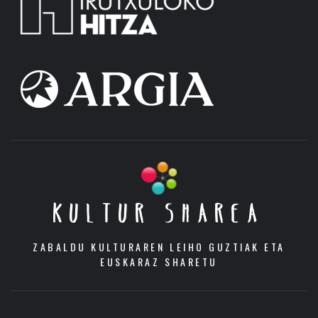
KULTUR SHAREA
ZABALDU KULTURAREN LEIHO GUZTIAK ETA
EUSKARAZ SHARETU