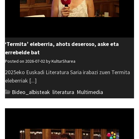
‘Termita’ eleberria, ahots deseroso, aske eta
errebelde bat
Posted on 2026-07-02 by
KulturSharea
2025eko Euskadi Literatura Saria irabazi zuen Termita
eleberriak [...]
Bideo_albisteak
,
literatura
,
Multimedia