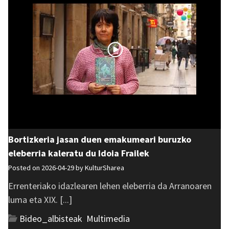
Bortizkeria jasan duen emakumeari buruzko
eleberria kaleratu du Idoia Frailek
Posted on 2026-04-29 by
KulturSharea
Errenteriako idazlearen lehen eleberria da Arranoaren
luma eta XIX. [...]
Bideo_albisteak
,
Multimedia