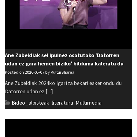
Ane Zubeldiak sei ipuinez osatutako ‘Datorren
udan ez gara hemen biziko’ bilduma kaleratu du
Posted on 2026-05-07 by
KulturSharea
Ane Zubeldiak 2024ko Igartza bekari esker ondu du
Datorren udan ez [...]
Bideo_albisteak
,
literatura
,
Multimedia