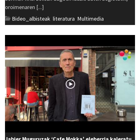
oroimenaren [...]
Bideo_albisteak
,
literatura
,
Multimedia
Jabier Muguruzak ‘Cafe Mokka’ eleberria kaleratu