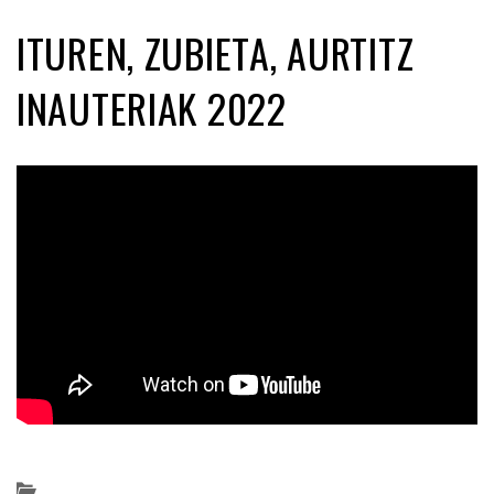
ITUREN, ZUBIETA, AURTITZ
INAUTERIAK 2022
Posted on 2022-02-04 by
KulturSharea
Bideo_albisteak