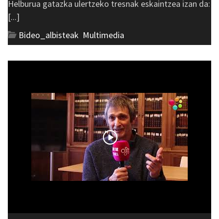
Helburua gatazka ulertzeko tresnak eskaintzea izan da:
[...]
Bideo_albisteak
,
Multimedia