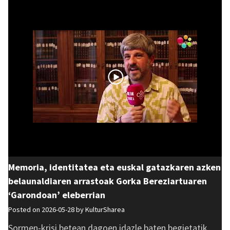
Memoria, identitatea eta euskal gatazkaren azken
belaunaldiaren arrastoak Gorka Bereziartuaren
‘Garondoan’ eleberrian
Posted on 2026-05-28 by
KulturSharea
Sormen-krisi betean dagoen idazle baten begietatik,