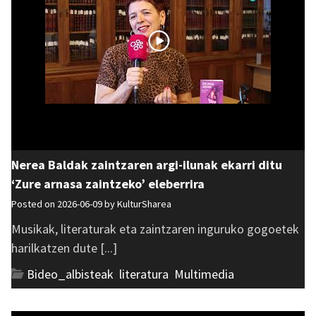
Nerea Baldak zaintzaren argi-ilunak ekarri ditu
‘Zure arnasa zaintzeko’ eleberrira
Posted on 2026-06-09 by
KulturSharea
Musikak, literaturak eta zaintzaren inguruko gogoetek
harilkatzen dute [...]
Bideo_albisteak
,
literatura
,
Multimedia