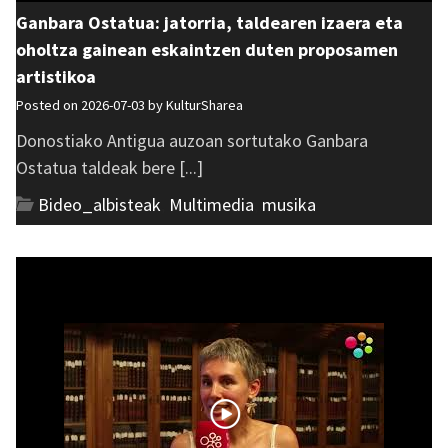
Ganbara Ostatua: jatorria, taldearen izaera eta
oholtza gainean eskaintzen duten proposamen
artistikoa
Posted on 2026-07-03 by
KulturSharea
Donostiako Antigua auzoan sortutako Ganbara
Ostatua taldeak bere [...]
Bideo_albisteak
,
Multimedia
,
musika