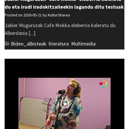
du eta irudi iradokitzaileekin lagundu ditu testuak
Posted on 2026-05-21 by
KulturSharea
Jabier Muguruzak Cafe Mokka eleberria kaleratu du
Alberdania [...]
Bideo_albisteak
,
literatura
,
Multimedia