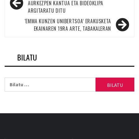
zehar
AURKEZPEN KANTUA ETA BIDEOKLIPA
ARGITARATU DITU
nabigatu
‘EMMA KUNZEN UNIBERTSOA’ ERAKUSKETA
EKAINAREN 19RA ARTE, TABAKALERAN
BILATU
Bilatu: