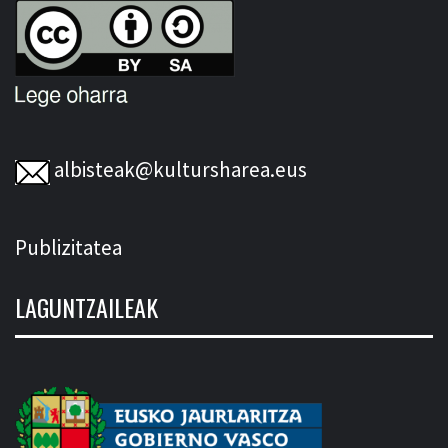
albisteak@kultursharea.eus
Publizitatea
LAGUNTZAILEAK