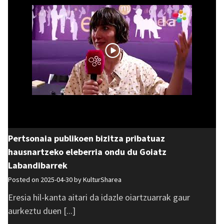
Pertsonaia publikoen bizitza pribatuaz
hausnartzeko eleberria ondu du Goiatz
Labandibarrek
Posted on 2025-04-30 by
KulturSharea
Eresia hil-kanta aitari da idazle oiartzuarrak gaur
aurkeztu duen [...]