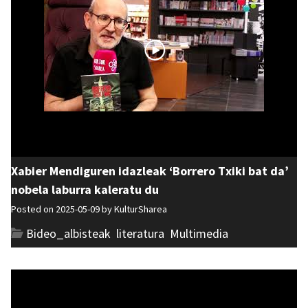
Xabier Mendiguren idazleak ‘Borrero Txiki bat da’
nobela laburra kaleratu du
Posted on 2025-05-09 by
KulturSharea
Bideo_albisteak
,
literatura
,
Multimedia