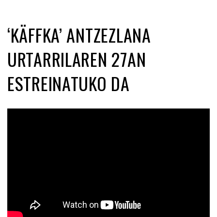
‘KÄFFKA’ ANTZEZLANA
URTARRILAREN 27AN
ESTREINATUKO DA