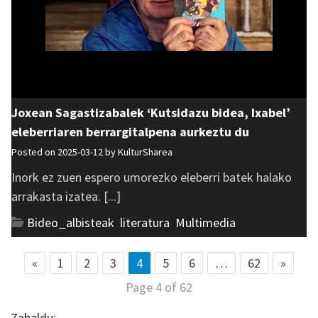
Joxean Sagastizabalek ‘Kutsidazu bidea, Ixabel’
eleberriaren berrargitalpena aurkeztu du
Posted on 2025-03-12 by
KulturSharea
Inork ez zuen espero umorezko eleberri batek halako
arrakasta izatea. [...]
Bideo_albisteak
,
literatura
,
Multimedia
«
1
2
3
4
5
6
…
62
»
Page 4 of 62
Zabaldu: