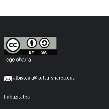
albisteak@kultursharea.eus
Publizitatea