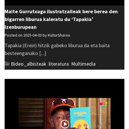
Maite Gurrutxaga ilustratzaileak bere berea den
bigarren liburua kaleratu du ‘Tapakia’
izenburupean
Posted on 2025-04-03 by
KulturSharea
Tapakia (Erein) hitzik gabeko liburua da eta baita
besteenganako [...]
Bideo_albisteak
,
literatura
,
Multimedia