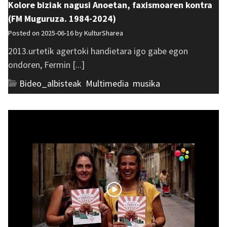
Kolore biziak nagusi Anoetan, faxismoaren kontra
(FM Muguruza. 1984-2024)
Posted on 2025-06-16 by
KulturSharea
2013.urtetik agertoki handietara igo gabe egon
ondoren, Fermin [...]
Bideo_albisteak
,
Multimedia
,
musika