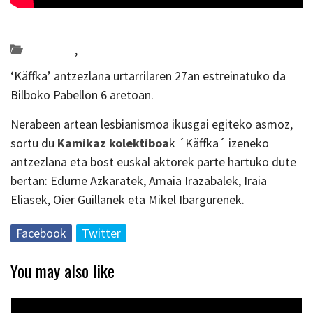
Posted on 2018-11-30 by
KulturSharea
antzerkia
,
Bideo_albisteak
‘Käffka’ antzezlana urtarrilaren 27an estreinatuko da
Bilboko Pabellon 6 aretoan.
Nerabeen artean lesbianismoa ikusgai egiteko asmoz,
sortu du
Kamikaz kolektiboa
k ´Käffka´ izeneko
antzezlana eta bost euskal aktorek parte hartuko dute
bertan: Edurne Azkaratek, Amaia Irazabalek, Iraia
Eliasek, Oier Guillanek eta Mikel Ibargurenek.
Facebook
Twitter
You may also like