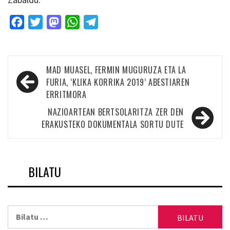
Facebook
Twitter
Mastodon
WhatsApp
Telegram
Bidalketetan
MAD MUASEL, FERMIN MUGURUZA ETA LA
zehar
FURIA, ‘KLIKA KORRIKA 2019’ ABESTIAREN
ERRITMORA
nabigatu
NAZIOARTEAN BERTSOLARITZA ZER DEN
ERAKUSTEKO DOKUMENTALA SORTU DUTE
BILATU
Bilatu: