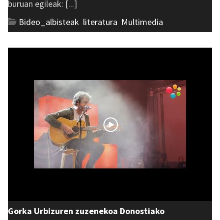
buruan egileak: [...]
Bideo_albisteak
,
literatura
,
Multimedia
Gorka Urbizuren zuzenekoa Donostiako