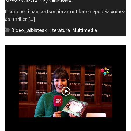
Posted on 2025-04-09 by
KulturSharea
Liburu berri hau pertsonaia arrunt baten epopeia xumea
da, thriller [...]
Bideo_albisteak
,
literatura
,
Multimedia