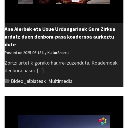
Ane Aierbek eta Uxue Urdangarinek Gure Zirkua
ardatz duen denbora-pasa koadernoa aurkeztu
dute
Posted on 2025-06-13 by
KulturSharea
Zortzi urtetik gorako haurrei zuzenduta. Koadernoak
denbora pasez [...]
Bideo_albisteak
,
Multimedia