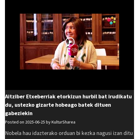
Aitziber Etxeberriak etorkizun hurbil bat irudikatu
du, ustezko gizarte hobeago batek dituen
gabeziekin
Posted on 2025-06-25 by
KulturSharea
Nobela hau idazterako orduan bi kezka nagusi izan ditu