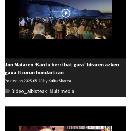
Jon Maiaren ‘Kantu berri bat gara’ biraren azken
gaua Itzurun hondartzan
Posted on 2025-05-28 by
KulturSharea
Bideo_albisteak
,
Multimedia