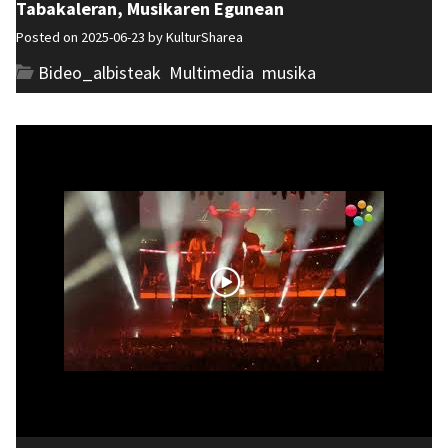
Tabakaleran, Musikaren Egunean
Posted on 2025-06-23 by
KulturSharea
Bideo_albisteak
,
Multimedia
,
musika