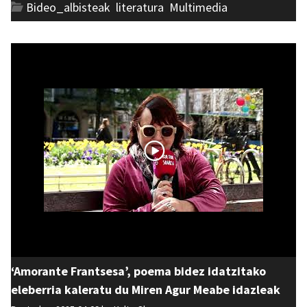
Bideo_albisteak
,
literatura
,
Multimedia
‘Amorante Frantsesa’, poema bidez idatzitako
eleberria kaleratu du Miren Agur Meabe idazleak