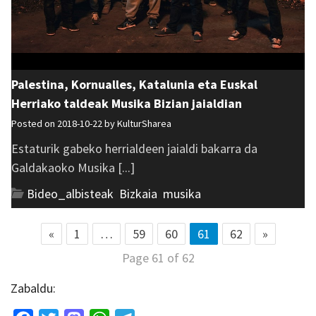
Palestina, Kornualles, Katalunia eta Euskal
Herriako taldeak Musika Bizian jaialdian
Posted on 2018-10-22 by
KulturSharea
Estaturik gabeko herrialdeen jaialdi bakarra da
Galdakaoko Musika [...]
Bideo_albisteak
,
Bizkaia
,
musika
«
1
…
59
60
61
62
»
Page 61 of 62
Zabaldu: