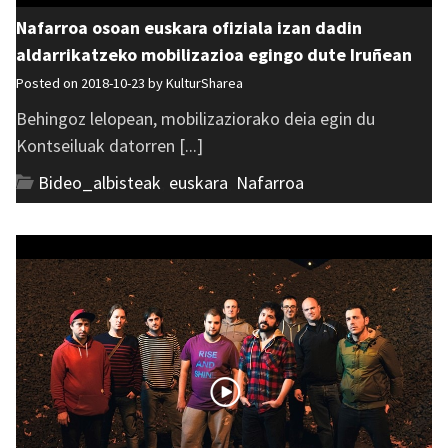
Nafarroa osoan euskara ofiziala izan dadin
aldarrikatzeko mobilizazioa egingo dute Iruñean
Posted on 2018-10-23 by
KulturSharea
Behingoz lelopean, mobilizaziorako deia egin du
Kontseiluak datorren [...]
Bideo_albisteak
,
euskara
,
Nafarroa