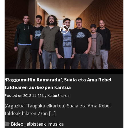
‘Raggamuffin Kamarada’, Suaia eta Ama Rebel
taldearen aurkezpen kantua
Posted on 2018-11-22 by
KulturSharea
(Argazkia: Taupaka elkartea) Suaia eta Ama Rebel
taldeak hilaren 27an [...]
Bideo_albisteak
,
musika