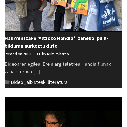
Haurrentzako ‘Altzoko Handia’ izeneko ipuin-
bilduma aurkeztu dute
Posted on 2018-11-08 by
KulturSharea
Bideoaren egilea: Erein argitaletxea Handia filmak
zabaldu zuen [...]
Bideo_albisteak
,
literatura