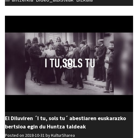
El Diluviren ´I tu, sols tu´ abestiaren euskarazko
bertsioa egin du Huntza taldeak
Posted on 2018-10-31 by
KulturSharea