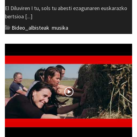
El Diluviren I tu, sols tu abesti ezagunaren euskarazko
bertsioa [...]
Bideo_albisteak
,
musika