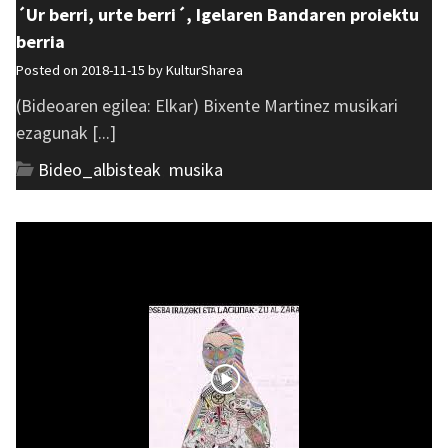
´Ur berri, urte berri´, Igelaren Bandaren proiektu
berria
Posted on 2018-11-15 by
KulturSharea
(Bideoaren egilea: Elkar) Bixente Martinez musikari
ezagunak [...]
Bideo_albisteak
,
musika