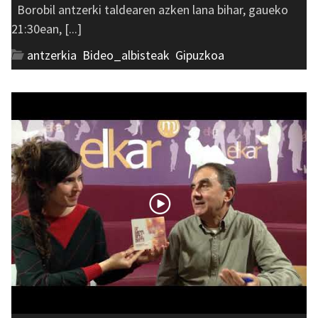
Borobil antzerki taldearen azken lana bihar, gaueko
21:30ean, [...]
antzerkia
,
Bideo_albisteak
,
Gipuzkoa