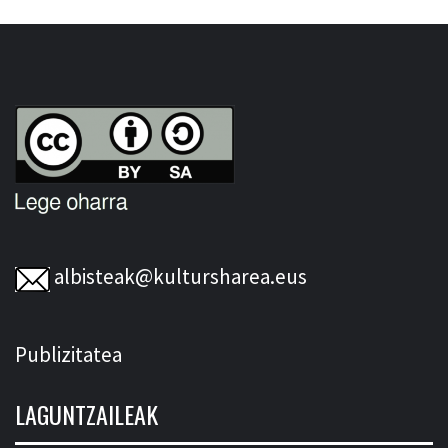
albisteak@kultursharea.eus
Publizitatea
LAGUNTZAILEAK