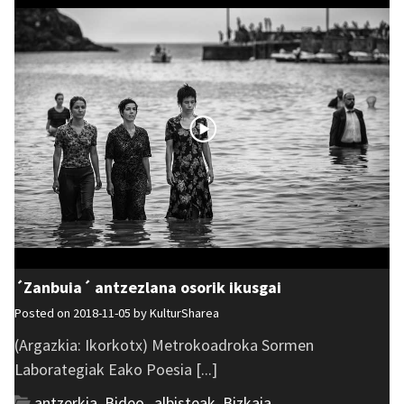
´Zanbuia´ antzezlana osorik ikusgai
Posted on 2018-11-05 by
KulturSharea
(Argazkia: Ikorkotx) Metrokoadroka Sormen
Laborategiak Eako Poesia [...]
antzerkia
,
Bideo_albisteak
,
Bizkaia