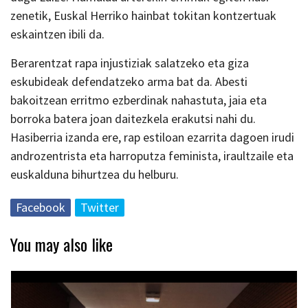
zenetik, Euskal Herriko hainbat tokitan kontzertuak
eskaintzen ibili da.
Berarentzat rapa injustiziak salatzeko eta giza
eskubideak defendatzeko arma bat da. Abesti
bakoitzean erritmo ezberdinak nahastuta, jaia eta
borroka batera joan daitezkela erakutsi nahi du.
Hasiberria izanda ere, rap estiloan ezarrita dagoen irudi
androzentrista eta harroputza feminista, iraultzaile eta
euskalduna bihurtzea du helburu.
Facebook
Twitter
You may also like