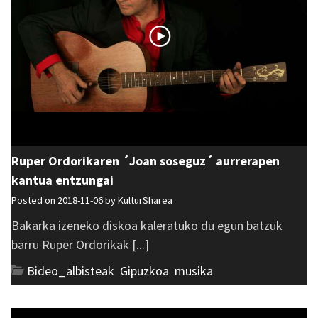
Ruper Ordorikaren ´Joan soseguz´ aurrerapen
kantua entzungai
Posted on 2018-11-06 by
KulturSharea
Bakarka izeneko diskoa kaleratuko du egun batzuk
barru Ruper Ordorikak [...]
Bideo_albisteak
,
Gipuzkoa
,
musika