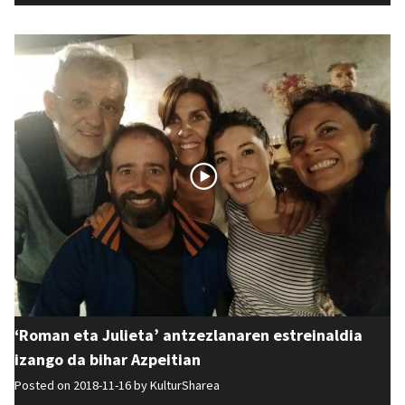
‘Roman eta Julieta’ antzezlanaren estreinaldia
izango da bihar Azpeitian
Posted on 2018-11-16 by
KulturSharea