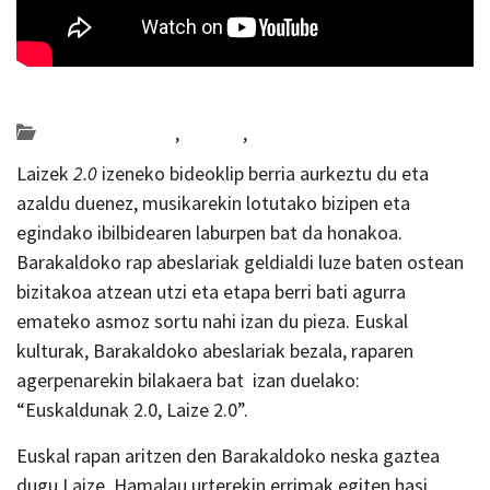
Posted on 2019-01-16 by
KulturSharea
Bideo_albisteak
,
Bizkaia
,
musika
Laizek
2.0
izeneko bideoklip berria aurkeztu du eta
azaldu duenez, musikarekin lotutako bizipen eta
egindako ibilbidearen laburpen bat da honakoa.
Barakaldoko rap abeslariak geldialdi luze baten ostean
bizitakoa atzean utzi eta etapa berri bati agurra
emateko asmoz sortu nahi izan du pieza. Euskal
kulturak, Barakaldoko abeslariak bezala, raparen
agerpenarekin bilakaera bat izan duelako:
“Euskaldunak 2.0, Laize 2.0”.
Euskal rapan aritzen den Barakaldoko neska gaztea
dugu Laize. Hamalau urterekin errimak egiten hasi