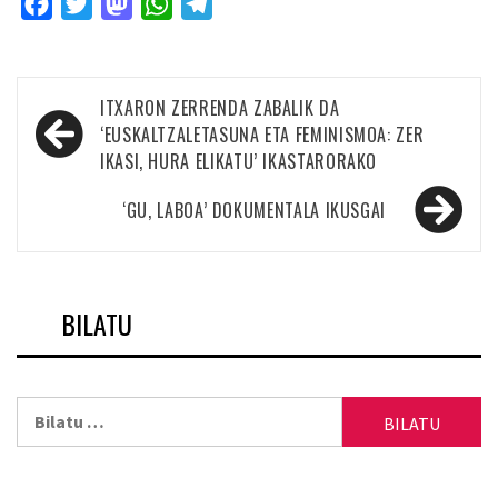
Facebook
Twitter
Mastodon
WhatsApp
Telegram
Bidalketetan
ITXARON ZERRENDA ZABALIK DA
zehar
‘EUSKALTZALETASUNA ETA FEMINISMOA: ZER
IKASI, HURA ELIKATU’ IKASTARORAKO
nabigatu
‘GU, LABOA’ DOKUMENTALA IKUSGAI
BILATU
Bilatu: