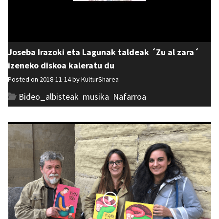
Joseba Irazoki eta Lagunak taldeak ´Zu al zara´
izeneko diskoa kaleratu du
Posted on 2018-11-14 by
KulturSharea
Bideo_albisteak
,
musika
,
Nafarroa