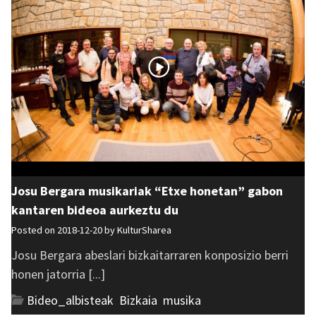
Josu Bergara musikariak “Etxe honetan” gabon
kantaren bideoa aurkeztu du
Posted on 2018-12-20 by
KulturSharea
Josu Bergara abeslari bizkaitarraren konposizio berri
honen jatorria [...]
Bideo_albisteak
,
Bizkaia
,
musika