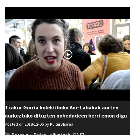
Txakur Gorria kolektiboko Ane Labakak aurten
aurkeztuko dituzten nobedadeen berri emon digu
Posted on 2018-12-06 by
KulturSharea
Bereziak
,
Bideo_albisteak
,
DA53