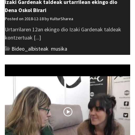
Izaki Gardenak taldeak urtarrilean ekingo dio
Dena Oskol Birari
Posted on 2018-12-18 by
KulturSharea
Urtarrilaren 12an ekingo dio Izaki Gardenak taldeak
kontzertuak [...]
Bideo_albisteak
,
musika