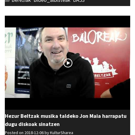
Hezur Beltzak musika taldeko Jon Maia harrapatu
dugu diskoak sinatzen
Posted on 2018-12-06 by
KulturSharea