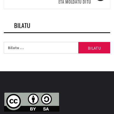
ETA MOLDATU DITU
BILATU
Bilatu: