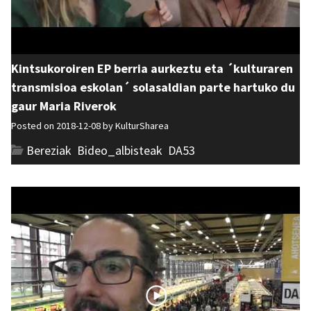
Kintsukoroiren EP berria aurkeztu eta ´kulturaren
transmisioa eskolan´ solasaldian parte hartuko du
gaur Maria Riverok
Posted on 2018-12-08 by
KulturSharea
Bereziak
,
Bideo_albisteak
,
DA53