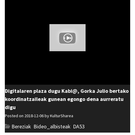
Digitalaren plaza dugu Kabi@, Gorka Julio bertako
koordinatzaileak gunean egongo dena aurreratu
digu
Posted on 2018-12-06 by
KulturSharea
Bereziak
,
Bideo_albisteak
,
DA53