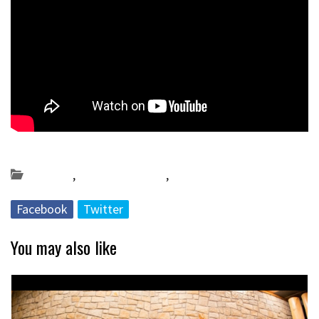
Posted on 2021-12-07 by
KulturSharea
Bereziak
,
Bideo_albisteak
,
DA56
Facebook
Twitter
You may also like