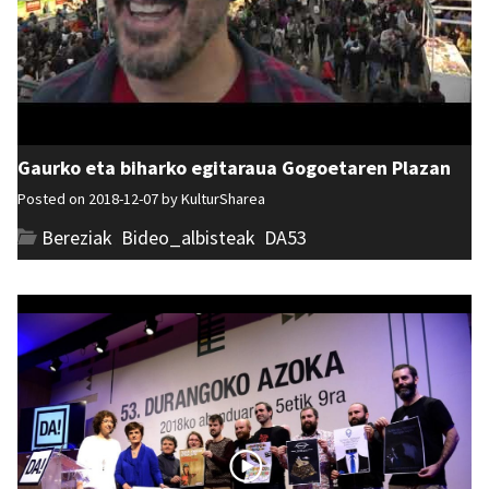
Gaurko eta biharko egitaraua Gogoetaren Plazan
Posted on 2018-12-07 by
KulturSharea
Bereziak
,
Bideo_albisteak
,
DA53