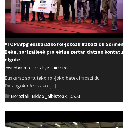
ATOPIArpg euskarazko rol-jokoak irabazi du Sormen
Beka, sortzaileek proiektua zertan datzan kontatu
digute
Posted on 2018-12-07 by
KulturSharea
Euskaraz sortutako rol-joko batek irabazi du
Durangoko Azokako [...]
Bereziak
,
Bideo_albisteak
,
DA53