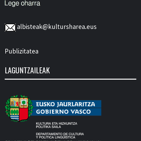
albisteak@kultursharea.eus
Publizitatea
LAGUNTZAILEAK