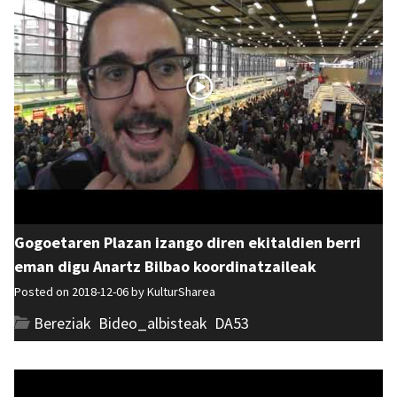
Gogoetaren Plazan izango diren ekitaldien berri
eman digu Anartz Bilbao koordinatzaileak
Posted on 2018-12-06 by
KulturSharea
Bereziak
,
Bideo_albisteak
,
DA53