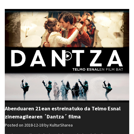
Abenduaren 21ean estreinatuko da Telmo Esnal
zinemagilearen ´Dantza´ filma
Posted on 2018-12-18 by
KulturSharea