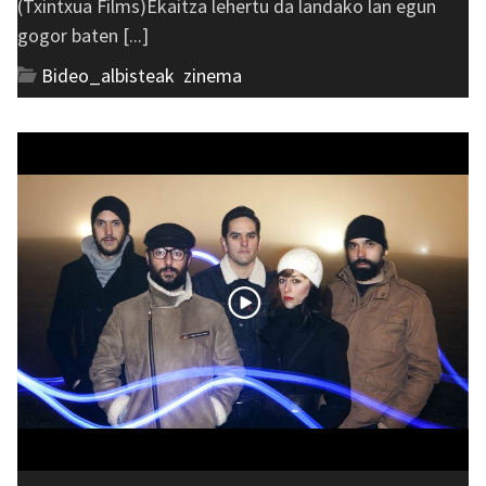
(Txintxua Films)Ekaitza lehertu da landako lan egun
gogor baten [...]
Bideo_albisteak
,
zinema