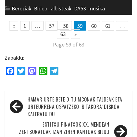
Bereziak
,
Bideo_albisteak
,
DA53
,
musika
«
1
…
57
58
59
60
61
…
63
»
Page 59 of 63
Zabaldu:
Facebook
Twitter
Mastodon
WhatsApp
Telegram
Bidalketetan
HAMAR URTE BETE DITU MCONAK TALDEAK ETA
zehar
URTEURRENA OSPATZEKO ‘BITAKORA’ DISKOA
KALERATU DU
nabigatu
ESTITXU PINATXOK XX. MENDEAN
ZENTSURATUAK IZAN ZIREN KANTUAK BILDU