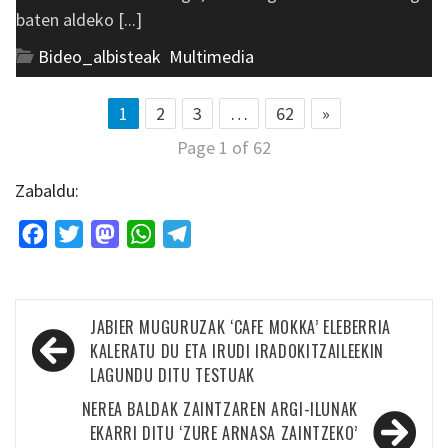
baten aldeko [...]
Bideo_albisteak
,
Multimedia
1
2
3
…
62
»
Page 1 of 62
Zabaldu:
Facebook
Twitter
Mastodon
WhatsApp
Telegram
Bidalketetan
JABIER MUGURUZAK ‘CAFE MOKKA’ ELEBERRIA
zehar
KALERATU DU ETA IRUDI IRADOKITZAILEEKIN
LAGUNDU DITU TESTUAK
nabigatu
NEREA BALDAK ZAINTZAREN ARGI-ILUNAK
EKARRI DITU ‘ZURE ARNASA ZAINTZEKO’