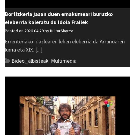
Bortizkeria jasan duen emakumeari buruzko
eleberria kaleratu du Idoia Frailek
Posted on 2026-04-29 by
KulturSharea
Errenteriako idazlearen lehen eleberria da Arranoaren
luma eta XIX. [...]
Bideo_albisteak
,
Multimedia