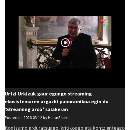
Urtzi Urkizuk gaur egungo streaming
ekosistemaren argazki panoramikoa egin du
‘Streaming aroa’ saiakeran
Posted on 2026-03-12 by
KulturSharea
Kontsumo arduratsuago, kritikoago eta kontzienteago