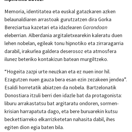
Memoria, identitatea eta euskal gatazkaren azken
belaunaldiaren arrastoak gurutzatzen dira Gorka
Bereziartua kazetari eta idazlearen
Garondoan
eleberrian. Alberdania argitaletxearekin kaleratu duen
lehen nobelan, egileak tonu hipnotiko eta zirraragarria
darabil, irakurlea galdera deserosoz eta atmosfera
ilunez beteriko kontakizun batean murgiltzeko.
“Hogeita zazpi urte neuzkan eta ez nuen inor hil.
Ezagutzen nuen gauza bera esan ezin zezakeen jendea”.
Esaldi horretatik abiatzen da nobela. Bartzelonatik
Donostiara itzuli berri den idazle bat da protagonista:
liburu arrakastatsu bat argitaratu ondoren, sormen-
krisian harrapatuta dago, eta bere buruarekin kutsu
beckettiarreko elkarrizketetan nahasita dabil, ihes
egiten dion egia baten bila.