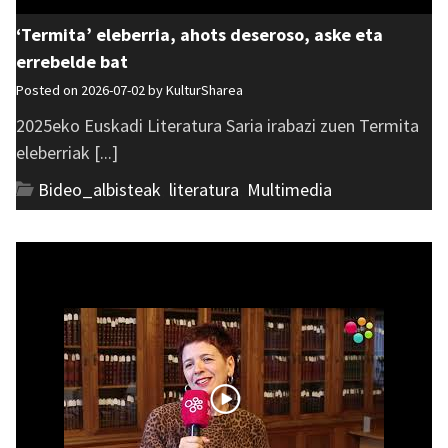
‘Termita’ eleberria, ahots deseroso, aske eta
errebelde bat
Posted on 2026-07-02 by
KulturSharea
2025eko Euskadi Literatura Saria irabazi zuen Termita
eleberriak [...]
Bideo_albisteak
,
literatura
,
Multimedia