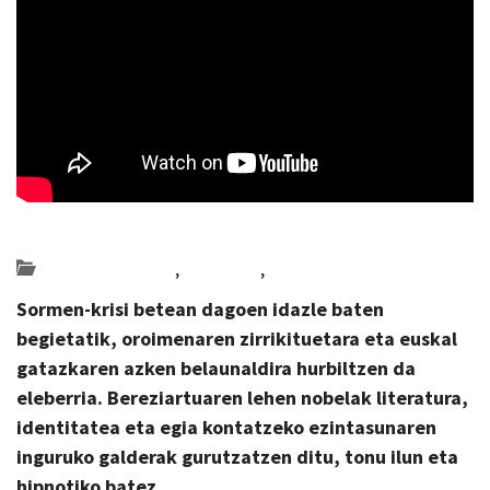
Posted on 2026-05-28 by
KulturSharea
Bideo_albisteak
,
literatura
,
Multimedia
Sormen-krisi betean dagoen idazle baten
begietatik, oroimenaren zirrikituetara eta euskal
gatazkaren azken belaunaldira hurbiltzen da
eleberria. Bereziartuaren lehen nobelak literatura,
identitatea eta egia kontatzeko ezintasunaren
inguruko galderak gurutzatzen ditu, tonu ilun eta
hipnotiko batez.