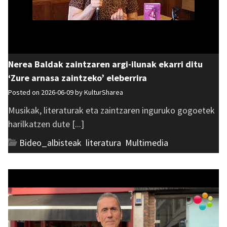
Nerea Baldak zaintzaren argi-ilunak ekarri ditu
‘Zure arnasa zaintzeko’ eleberrira
Posted on 2026-06-09 by
KulturSharea
Musikak, literaturak eta zaintzaren inguruko gogoetek
harilkatzen dute [...]
Bideo_albisteak
,
literatura
,
Multimedia