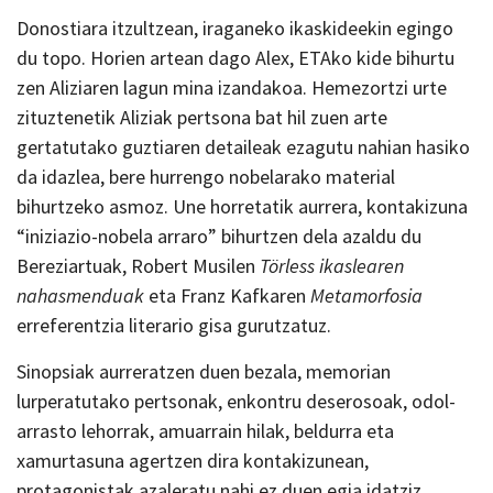
Donostiara itzultzean, iraganeko ikaskideekin egingo
du topo. Horien artean dago Alex, ETAko kide bihurtu
zen Aliziaren lagun mina izandakoa. Hemezortzi urte
zituztenetik Aliziak pertsona bat hil zuen arte
gertatutako guztiaren detaileak ezagutu nahian hasiko
da idazlea, bere hurrengo nobelarako material
bihurtzeko asmoz. Une horretatik aurrera, kontakizuna
“iniziazio-nobela arraro” bihurtzen dela azaldu du
Bereziartuak, Robert Musilen
Törless ikaslearen
nahasmenduak
eta Franz Kafkaren
Metamorfosia
erreferentzia literario gisa gurutzatuz.
Sinopsiak aurreratzen duen bezala, memorian
lurperatutako pertsonak, enkontru deserosoak, odol-
arrasto lehorrak, amuarrain hilak, beldurra eta
xamurtasuna agertzen dira kontakizunean,
protagonistak azaleratu nahi ez duen egia idatziz