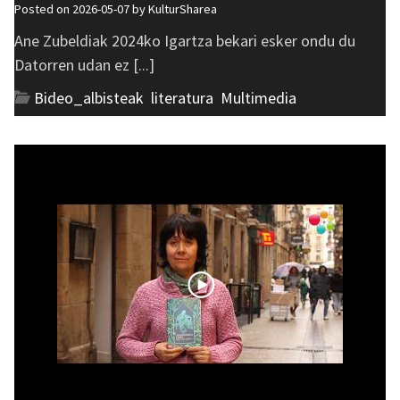
Posted on 2026-05-07 by
KulturSharea
Ane Zubeldiak 2024ko Igartza bekari esker ondu du
Datorren udan ez [...]
Bideo_albisteak
,
literatura
,
Multimedia