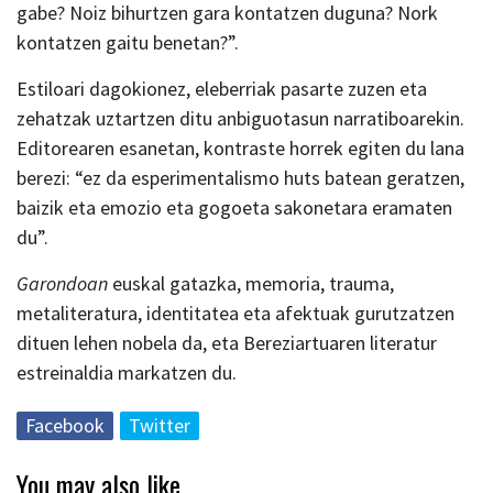
gabe? Noiz bihurtzen gara kontatzen duguna? Nork
kontatzen gaitu benetan?”.
Estiloari dagokionez, eleberriak pasarte zuzen eta
zehatzak uztartzen ditu anbiguotasun narratiboarekin.
Editorearen esanetan, kontraste horrek egiten du lana
berezi: “ez da esperimentalismo huts batean geratzen,
baizik eta emozio eta gogoeta sakonetara eramaten
du”.
Garondoan
euskal gatazka, memoria, trauma,
metaliteratura, identitatea eta afektuak gurutzatzen
dituen lehen nobela da, eta Bereziartuaren literatur
estreinaldia markatzen du.
Facebook
Twitter
You may also like