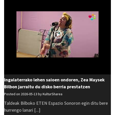
Ingalaterrako lehen saioen ondoren, Zea Maysek
Bilbon jarraitu du disko berria prestatzen
Posted on 2026-05-13 by
KulturSharea
Taldeak Bilboko ETEN Espazio Sonoron egin ditu bere
hurrengo lanari [...]