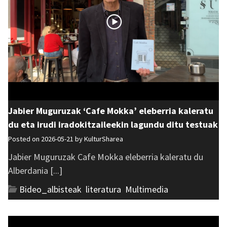
Jabier Muguruzak ‘Cafe Mokka’ eleberria kaleratu
du eta irudi iradokitzaileekin lagundu ditu testuak
Posted on 2026-05-21 by
KulturSharea
Jabier Muguruzak Cafe Mokka eleberria kaleratu du
Alberdania [...]
Bideo_albisteak
,
literatura
,
Multimedia