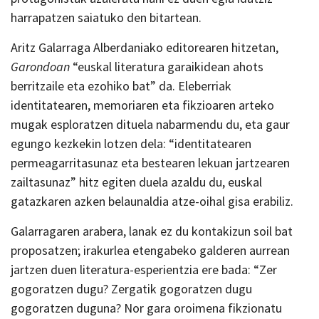
harrapatzen saiatuko den bitartean.
Aritz Galarraga Alberdaniako editorearen hitzetan,
Garondoan
“euskal literatura garaikidean ahots
berritzaile eta ezohiko bat” da. Eleberriak
identitatearen, memoriaren eta fikzioaren arteko
mugak esploratzen dituela nabarmendu du, eta gaur
egungo kezkekin lotzen dela: “identitatearen
permeagarritasunaz eta bestearen lekuan jartzearen
zailtasunaz” hitz egiten duela azaldu du, euskal
gatazkaren azken belaunaldia atze-oihal gisa erabiliz.
Galarragaren arabera, lanak ez du kontakizun soil bat
proposatzen; irakurlea etengabeko galderen aurrean
jartzen duen literatura-esperientzia ere bada: “Zer
gogoratzen dugu? Zergatik gogoratzen dugu
gogoratzen duguna? Nor gara oroimena fikzionatu