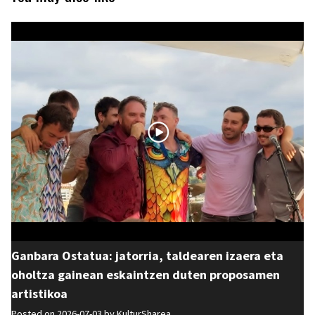
Ganbara Ostatua: jatorria, taldearen izaera eta
oholtza gainean eskaintzen duten proposamen
artistikoa
Posted on 2026-07-03 by
KulturSharea