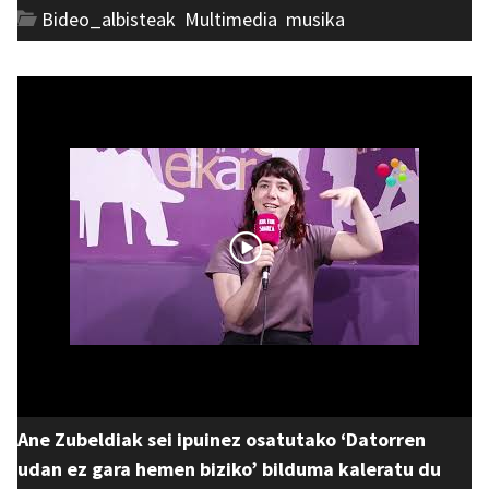
Bideo_albisteak
,
Multimedia
,
musika
Ane Zubeldiak sei ipuinez osatutako ‘Datorren
udan ez gara hemen biziko’ bilduma kaleratu du