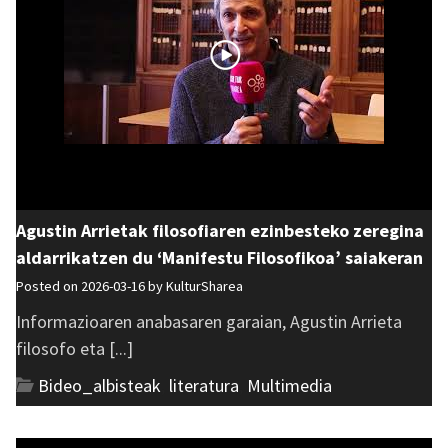
Agustin Arrietak filosofiaren ezinbesteko zeregina
aldarrikatzen du ‘Manifestu Filosofikoa’ saiakeran
Posted on 2026-03-16 by
KulturSharea
Informazioaren anabasaren garaian, Agustin Arrieta
filosofo eta [...]
Bideo_albisteak
,
literatura
,
Multimedia