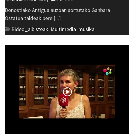
Donostiako Antigua auzoan sortutako Ganbara
Ostatua taldeak bere [...]
Bideo_albisteak
,
Multimedia
,
musika