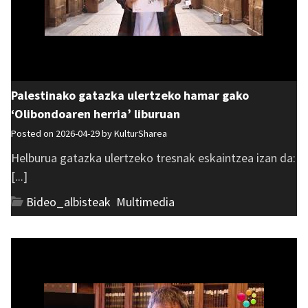
Palestinako gatazka ulertzeko hamar gako
‘Olibondoaren herria’ liburuan
Posted on 2026-04-29 by
KulturSharea
Helburua gatazka ulertzeko tresnak eskaintzea izan da:
[...]
Bideo_albisteak
,
Multimedia