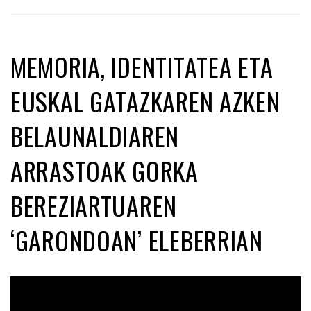
MEMORIA, IDENTITATEA ETA
EUSKAL GATAZKAREN AZKEN
BELAUNALDIAREN
ARRASTOAK GORKA
BEREZIARTUAREN
‘GARONDOAN’ ELEBERRIAN