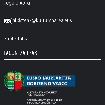
albisteak@kultursharea.eus
Publizitatea
LAGUNTZAILEAK