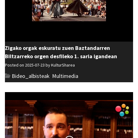
Zigako orgak eskuratu zuen Baztandarren
Biltzarreko orgen desfileko 1. saria igandean
Posted on 2025-07-23 by
KulturSharea
Bideo_albisteak
,
Multimedia