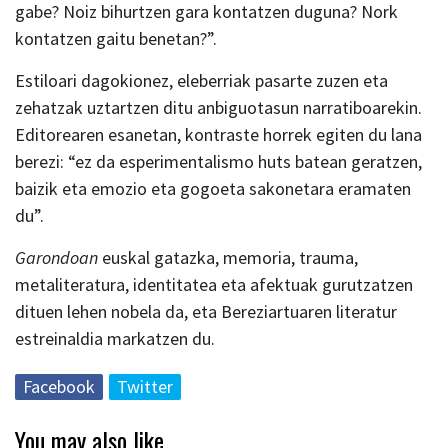
gabe? Noiz bihurtzen gara kontatzen duguna? Nork
kontatzen gaitu benetan?”.
Estiloari dagokionez, eleberriak pasarte zuzen eta
zehatzak uztartzen ditu anbiguotasun narratiboarekin.
Editorearen esanetan, kontraste horrek egiten du lana
berezi: “ez da esperimentalismo huts batean geratzen,
baizik eta emozio eta gogoeta sakonetara eramaten
du”.
Garondoan
euskal gatazka, memoria, trauma,
metaliteratura, identitatea eta afektuak gurutzatzen
dituen lehen nobela da, eta Bereziartuaren literatur
estreinaldia markatzen du.
Facebook
Twitter
You may also like