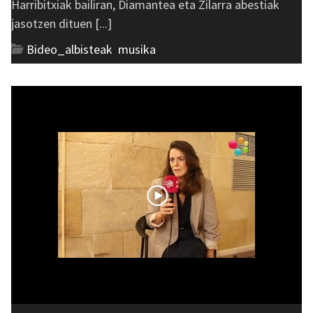
Harribitxiak bailiran, Diamantea eta Zilarra abestiak
jasotzen dituen [...]
Bideo_albisteak
,
musika