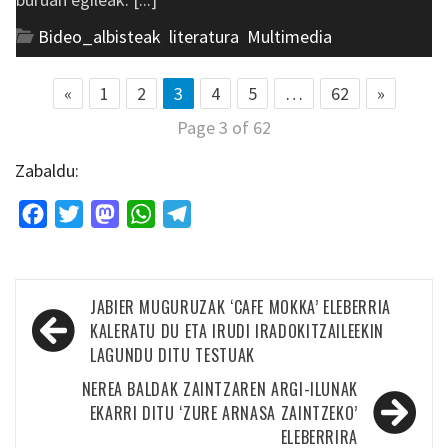
Bideo_albisteak
,
literatura
,
Multimedia
«
1
2
3
4
5
…
62
»
Page 3 of 62
Zabaldu:
Facebook
Twitter
Mastodon
WhatsApp
Telegram
Bidalketetan
JABIER MUGURUZAK ‘CAFE MOKKA’ ELEBERRIA
zehar
KALERATU DU ETA IRUDI IRADOKITZAILEEKIN
LAGUNDU DITU TESTUAK
nabigatu
NEREA BALDAK ZAINTZAREN ARGI-ILUNAK
EKARRI DITU ‘ZURE ARNASA ZAINTZEKO’
ELEBERRIRA