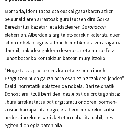
Memoria, identitatea eta euskal gatazkaren azken
belaunaldiaren arrastoak gurutzatzen dira Gorka
Bereziartua kazetari eta idazlearen
Garondoan
eleberrian. Alberdania argitaletxearekin kaleratu duen
lehen nobelan, egileak tonu hipnotiko eta zirraragarria
darabil, irakurlea galdera deserosoz eta atmosfera
ilunez beteriko kontakizun batean murgiltzeko.
“Hogeita zazpi urte neuzkan eta ez nuen inor hil.
Ezagutzen nuen gauza bera esan ezin zezakeen jendea”.
Esaldi horretatik abiatzen da nobela. Bartzelonatik
Donostiara itzuli berri den idazle bat da protagonista:
liburu arrakastatsu bat argitaratu ondoren, sormen-
krisian harrapatuta dago, eta bere buruarekin kutsu
beckettiarreko elkarrizketetan nahasita dabil, ihes
egiten dion egia baten bila.