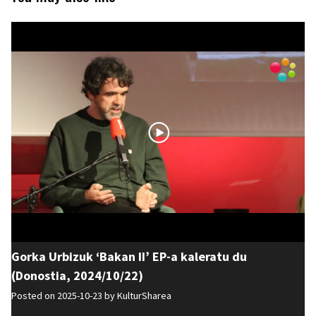
Gorka Urbizuk ‘Bakan II’ EP-a kaleratu du
(Donostia, 2024/10/22)
Posted on 2025-10-23 by
KulturSharea