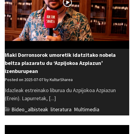
Iñaki Dorronsorok umoretik idatzitako nobela
beltza plazaratu du ‘Azpijokoa Azpiazun’
izenburupean
Posted on 2025-07-07 by
KulturSharea
Idazleak estreinako liburua du Azpijokoa Azpiazun
(Erein). Lapurretak, [...]
Bideo_albisteak
,
literatura
,
Multimedia