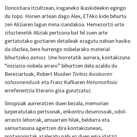
Donostiara itzultzean, iraganeko ikaskideekin egingo
du topo. Horien artean dago Alex, ETAko kide bihurtu
zen Aliziaren lagun mina izandakoa. Hemezortzi urte
zituztenetik Aliziak pertsona bat hil zuen arte
gertatutako guztiaren detaileak ezagutu nahian hasiko
da idazlea, bere hurrengo nobelarako material
bihurtzeko asmoz. Une horretatik aurrera, kontakizuna
“iniziazio-nobela arraro” bihurtzen dela azaldu du
Bereziartuak, Robert Musilen
Törless ikaslearen
nahasmenduak
eta Franz Kafkaren
Metamorfosia
erreferentzia literario gisa gurutzatuz.
Sinopsiak aurreratzen duen bezala, memorian
lurperatutako pertsonak, enkontru deserosoak, odol-
arrasto lehorrak, amuarrain hilak, beldurra eta
xamurtasuna agertzen dira kontakizunean,
protagonistak azaleratu nahi ez duen egia idatziz