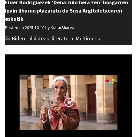
Eider Rodriguezek ‘Dena zulo bera zen’ bosgarren
ipuin liburua plazaratu du Susa Argitaletxearen
eskutik
Posted on 2025-10-10 by
KulturSharea
Bideo_albisteak
,
literatura
,
Multimedia