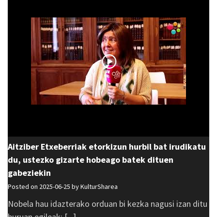
Aitziber Etxeberriak etorkizun hurbil bat irudikatu
du, ustezko gizarte hobeago batek dituen
gabeziekin
Posted on 2025-06-25 by
KulturSharea
Nobela hau idazterako orduan bi kezka nagusi izan ditu
buruan egileak: [...]