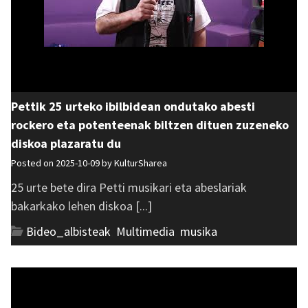
Pettik 25 urteko ibilbidean ondutako abesti
rockero eta potenteenak biltzen dituen zuzeneko
diskoa plazaratu du
Posted on 2025-10-09 by
KulturSharea
25 urte bete dira Petti musikari eta abeslariak
bakarkako lehen diskoa [...]
Bideo_albisteak
,
Multimedia
,
musika