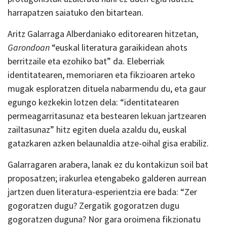
harrapatzen saiatuko den bitartean.
Aritz Galarraga Alberdaniako editorearen hitzetan,
Garondoan
“euskal literatura garaikidean ahots
berritzaile eta ezohiko bat” da. Eleberriak
identitatearen, memoriaren eta fikzioaren arteko
mugak esploratzen dituela nabarmendu du, eta gaur
egungo kezkekin lotzen dela: “identitatearen
permeagarritasunaz eta bestearen lekuan jartzearen
zailtasunaz” hitz egiten duela azaldu du, euskal
gatazkaren azken belaunaldia atze-oihal gisa erabiliz.
Galarragaren arabera, lanak ez du kontakizun soil bat
proposatzen; irakurlea etengabeko galderen aurrean
jartzen duen literatura-esperientzia ere bada: “Zer
gogoratzen dugu? Zergatik gogoratzen dugu
gogoratzen duguna? Nor gara oroimena fikzionatu