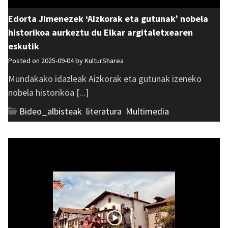
Edorta Jimenezek ‘Aizkorak eta gutunak’ nobela
historikoa aurkeztu du Elkar argitaletxearen
eskutik
Posted on 2025-09-04 by
KulturSharea
Mundakako idazleak Aizkorak eta gutunak izeneko
nobela historikoa [...]
Bideo_albisteak
,
literatura
,
Multimedia