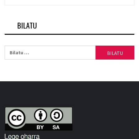
BILATU
Bilatu: