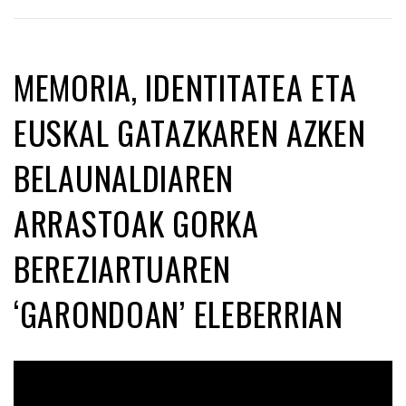
MEMORIA, IDENTITATEA ETA
EUSKAL GATAZKAREN AZKEN
BELAUNALDIAREN
ARRASTOAK GORKA
BEREZIARTUAREN
‘GARONDOAN’ ELEBERRIAN