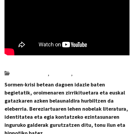
Posted on 2026-05-28 by
KulturSharea
Bideo_albisteak
,
literatura
,
Multimedia
Sormen-krisi betean dagoen idazle baten
begietatik, oroimenaren zirrikituetara eta euskal
gatazkaren azken belaunaldira hurbiltzen da
eleberria. Bereziartuaren lehen nobelak literatura,
identitatea eta egia kontatzeko ezintasunaren
inguruko galderak gurutzatzen ditu, tonu ilun eta
hipnotiko batez.