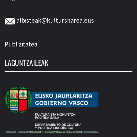
albisteak@kultursharea.eus
Publizitatea
LAGUNTZAILEAK