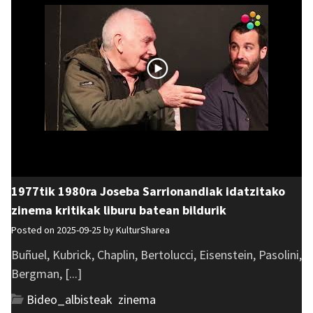
1977tik 1980ra Joseba Sarrionandiak idatzitako
zinema kritikak liburu batean bildurik
Posted on 2025-09-25 by
KulturSharea
Buñuel, Kubrick, Chaplin, Bertolucci, Eisenstein, Pasolini,
Bergman, [...]
Bideo_albisteak
,
zinema