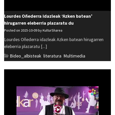
Lourdes Oñederra idazleak ‘Azken batean’
hirugarren eleberria plazaratu du
Posted on 2025-10-09 by
KulturSharea
Lourdes Oñederra idazleak Azken batean hirugarren
eleberria plazaratu [...]
Bideo_albisteak
,
literatura
,
Multimedia