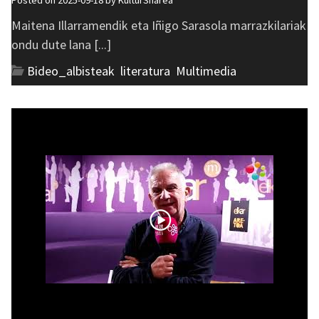
Posted on 2025-09-18 by
KulturSharea
Maitena Illarramendik eta Iñigo Sarasola marrazkilariak
ondu dute lana [...]
Bideo_albisteak
,
literatura
,
Multimedia