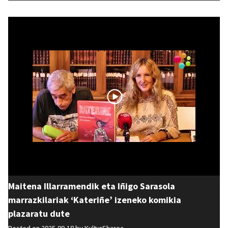
Maitena Illarramendik eta Iñigo Sarasola
marrazkilariak ‘Kateriñe’ izeneko komikia
plazaratu dute