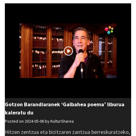
Gotzon Barandiaranek ‘Galbahea poema’ liburua
kaleratu du
Posted on 2024-05-06 by
KulturSharea
Hitzen zentzua eta bizitzaren zantzua berreskuratzeko,