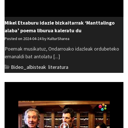
Mikel Etxaburu idazle bizkaitarrak ‘Manttalingo
alaba’ poema liburua kaleratu du
Posted on 2024-04-24 by
KulturSharea
Poemak musikatuz, Ondarroako idazleak ordubeteko
emanaldi bat antolatu [...]
Bideo_albisteak
,
literatura