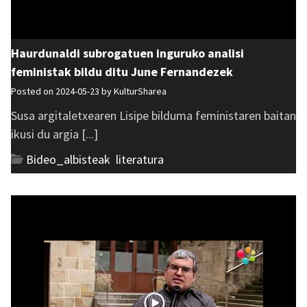
Haurdunaldi subrogatuen inguruko analisi
feministak bildu ditu June Fernandezek
Posted on 2024-05-23 by
KulturSharea
Susa argitaletxearen Lisipe bilduma feministaren baitan
ikusi du argia [...]
Bideo_albisteak
,
literatura