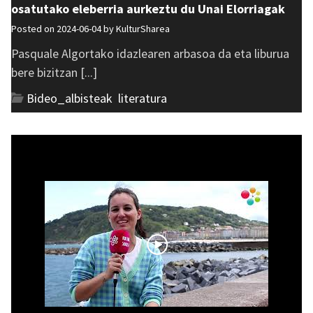
osatutako eleberria aurkeztu du Unai Elorriagak
Posted on 2024-06-04 by
KulturSharea
Pasquale Algortako idazlearen arbasoa da eta liburua
bere bizitzan [...]
Bideo_albisteak
,
literatura