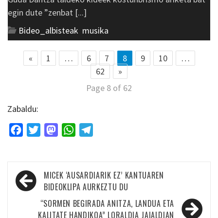
egin dute ”zenbat [...]
Bideo_albisteak
,
musika
«
1
…
6
7
8
9
10
…
62
»
Page 8 of 62
Zabaldu:
Facebook
Twitter
Mastodon
WhatsApp
Telegram
Bidalketetan
MICEK ‘AUSARDIARIK EZ’ KANTUAREN
zehar
BIDEOKLIPA AURKEZTU DU
nabigatu
“SORMEN BEGIRADA ANITZA, LANDUA ETA
KALITATE HANDIKOA” LORALDIA JAIALDIAN