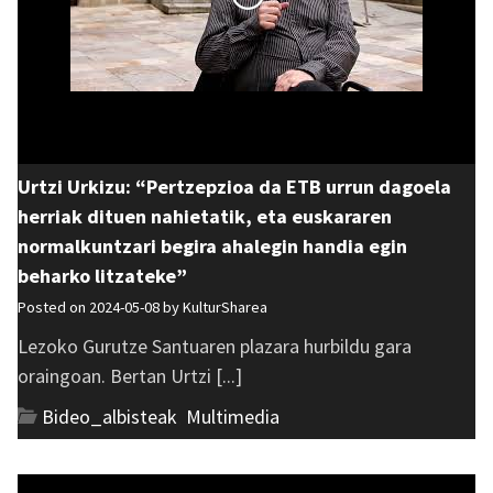
Urtzi Urkizu: “Pertzepzioa da ETB urrun dagoela
herriak dituen nahietatik, eta euskararen
normalkuntzari begira ahalegin handia egin
beharko litzateke”
Posted on 2024-05-08 by
KulturSharea
Lezoko Gurutze Santuaren plazara hurbildu gara
oraingoan. Bertan Urtzi [...]
Bideo_albisteak
,
Multimedia