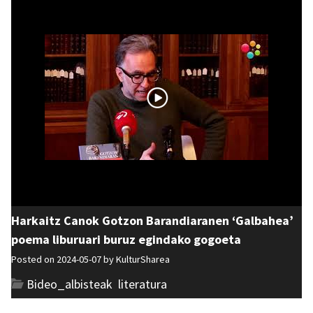
Harkaitz Canok Gotzon Barandiaranen ‘Galbahea’
poema liburuari buruz egindako gogoeta
Posted on 2024-05-07 by
KulturSharea
Bideo_albisteak
,
literatura