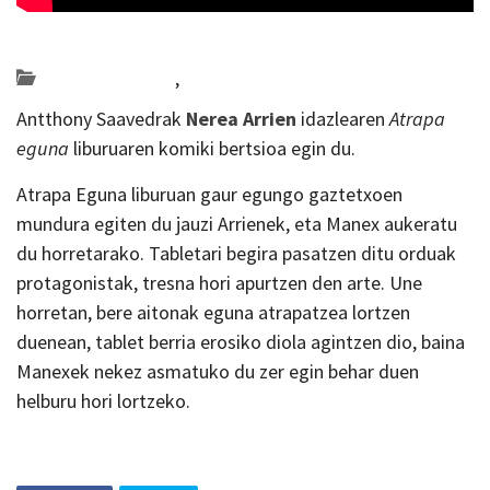
Posted on 2019-04-03 by
KulturSharea
Bideo_albisteak
,
literatura
Antthony Saavedrak
Nerea Arrien
idazlearen
Atrapa
eguna
liburuaren komiki bertsioa egin du.
Atrapa Eguna liburuan gaur egungo gaztetxoen
mundura egiten du jauzi Arrienek, eta Manex aukeratu
du horretarako. Tabletari begira pasatzen ditu orduak
protagonistak, tresna hori apurtzen den arte. Une
horretan, bere aitonak eguna atrapatzea lortzen
duenean, tablet berria erosiko diola agintzen dio, baina
Manexek nekez asmatuko du zer egin behar duen
helburu hori lortzeko.