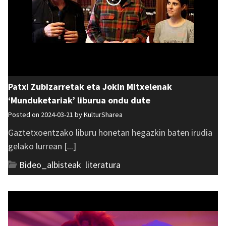
Patxi Zubizarretak eta Jokin Mitxelenak
‘Munduketariak’ liburua ondu dute
Posted on 2024-03-21 by
KulturSharea
Gaztetxoentzako liburu honetan hegazkin baten irudia
gelako lurrean [...]
Bideo_albisteak
,
literatura