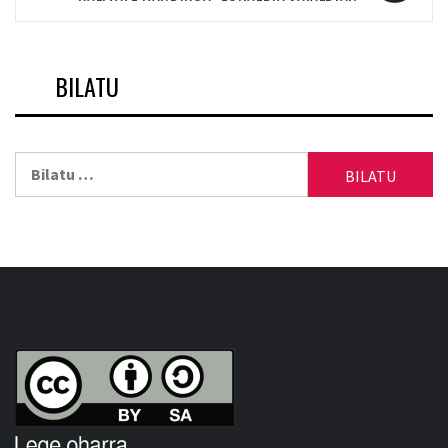
BILATU
Bilatu: