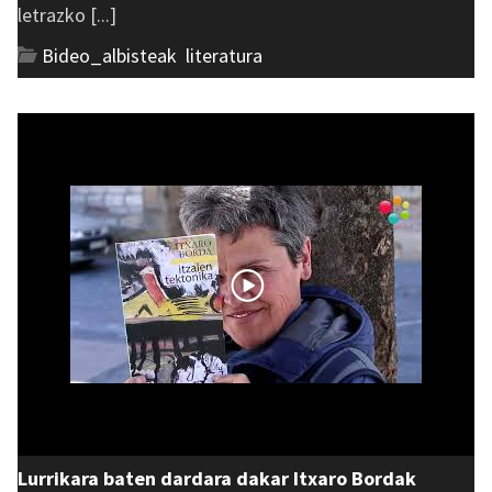
letrazko [...]
Bideo_albisteak
,
literatura
Lurrikara baten dardara dakar Itxaro Bordak