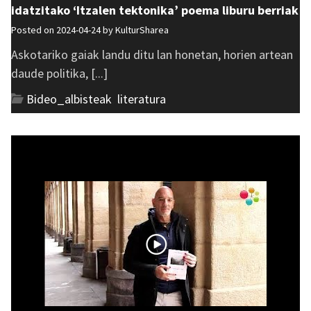
idatzitako ‘Itzalen tektonika’ poema liburu berriak
Posted on 2024-04-24 by
KulturSharea
Askotariko gaiak landu ditu lan honetan, horien artean
daude politika, [...]
Bideo_albisteak
,
literatura