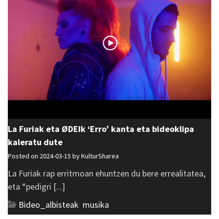
La Furiak eta ØDEIk ‘Erro’ kanta eta bideoklipa
kaleratu dute
Posted on 2024-03-15 by
KulturSharea
La Furiak rap erritmoan ehuntzen du bere errealitatea,
eta “pedigri [...]
Bideo_albisteak
,
musika