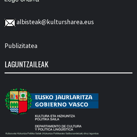
albisteak@kultursharea.eus
Publizitatea
LAGUNTZAILEAK