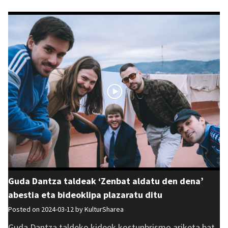
Guda Dantza taldeak ‘Zenbat aldatu den dena’
abestia eta bideoklipa plazaratu ditu
Posted on 2024-03-12 by
KulturSharea
Guda Dantza taldeko kideek kostunbrismo ariketa bat