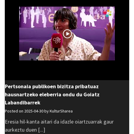
Pertsonaia publikoen bizitza pribatuaz
hausnartzeko eleberria ondu du Goiatz
Labandibarrek
Posted on 2025-04-30 by
KulturSharea
Eresia hil-kanta aitari da idazle oiartzuarrak gaur
aurkeztu duen [...]