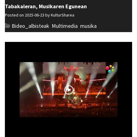
Tabakaleran, Musikaren Egunean
Posted on 2025-06-23 by
KulturSharea
Bideo_albisteak
,
Multimedia
,
musika