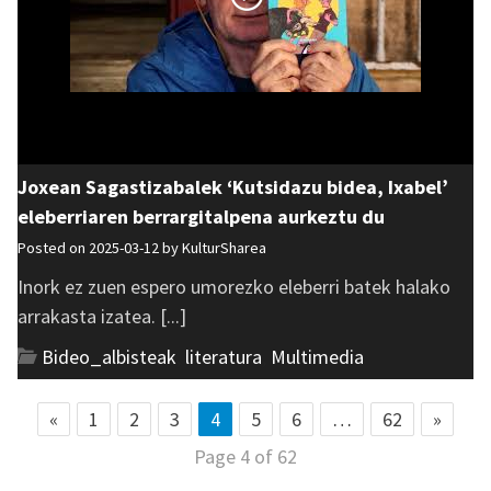
Joxean Sagastizabalek ‘Kutsidazu bidea, Ixabel’
eleberriaren berrargitalpena aurkeztu du
Posted on 2025-03-12 by
KulturSharea
Inork ez zuen espero umorezko eleberri batek halako
arrakasta izatea. [...]
Bideo_albisteak
,
literatura
,
Multimedia
«
1
2
3
4
5
6
…
62
»
Page 4 of 62