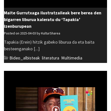
Maite Gurrutxaga ilustratzaileak bere berea den
bigarren liburua kaleratu du ‘Tapakia’
izenburupean
Posted on 2025-04-03 by
KulturSharea
Tapakia (Erein) hitzik gabeko liburua da eta baita
besteenganako [...]
Bideo_albisteak
,
literatura
,
Multimedia