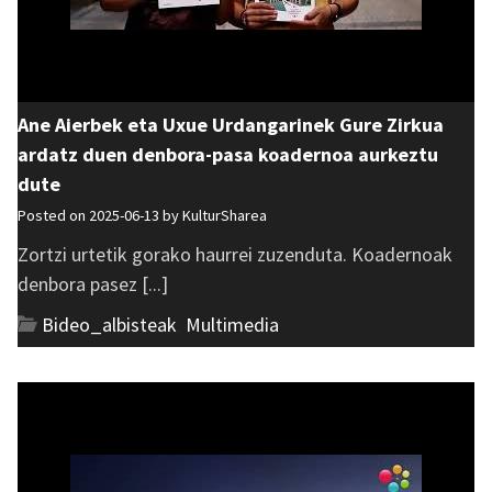
Ane Aierbek eta Uxue Urdangarinek Gure Zirkua
ardatz duen denbora-pasa koadernoa aurkeztu
dute
Posted on 2025-06-13 by
KulturSharea
Zortzi urtetik gorako haurrei zuzenduta. Koadernoak
denbora pasez [...]
Bideo_albisteak
,
Multimedia