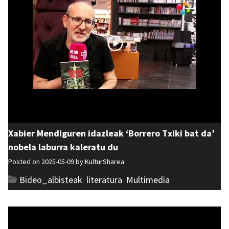
Xabier Mendiguren idazleak ‘Borrero Txiki bat da’
nobela laburra kaleratu du
Posted on 2025-05-09 by
KulturSharea
Bideo_albisteak
,
literatura
,
Multimedia