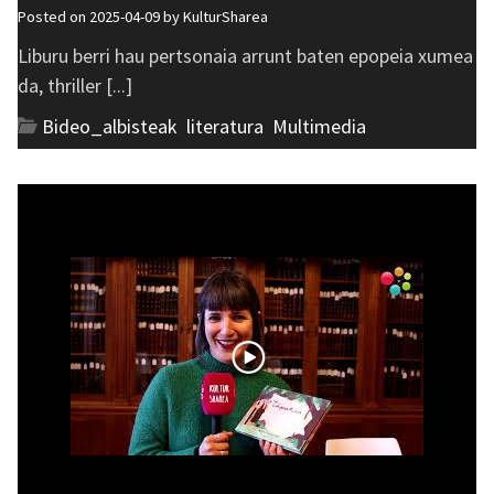
Posted on 2025-04-09 by
KulturSharea
Liburu berri hau pertsonaia arrunt baten epopeia xumea
da, thriller [...]
Bideo_albisteak
,
literatura
,
Multimedia