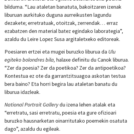
bilduma. “Lau ataletan banatuta, bakoitzaren izenak
liburuan aurkituko duguna aurreikusten lagundu
dezakete; erretratuak, otoitzak, zerrendak… erraz
ezabatzen den material batez egindako laborategia”,
azaldu du Leire Lopez Susa argitaletxeko editoreak.
Poesiaren ertzei eta mugei buruzko liburua da
Ulu
egiteko bolondres bila,
halaxe definitu du Canok liburua.
“Zer da poesia? Zer da poetikoa? Zer da antipoetikoa?
Kontestua ez ote da garrantzitsuagoa askotan testua
bera baino? Eta horri begira lau ataletan banatu du
liburua idazleak.
National Portrait Gallery
du izena lehen atalak eta
“erretratu, sasi erretratu, poesia eta gure ofizioari
buruzko hausnarketan oinarritutako poemekin osatuta
dago”, azaldu du egileak.