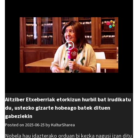
Aitziber Etxeberriak etorkizun hurbil bat irudikatu
du, ustezko gizarte hobeago batek dituen
gabeziekin
Posted on 2025-06-25 by
KulturSharea
Nobela hau idazterako orduan bi kezka nagusi izan ditu