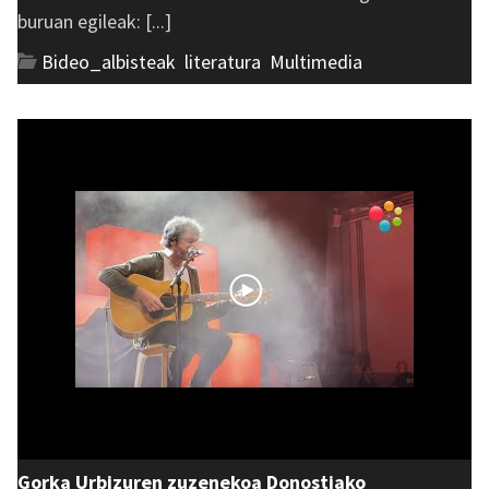
buruan egileak: [...]
Bideo_albisteak
,
literatura
,
Multimedia
Gorka Urbizuren zuzenekoa Donostiako