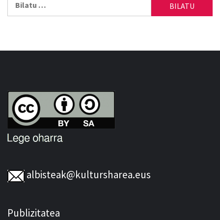
albisteak@kultursharea.eus
Publizitatea