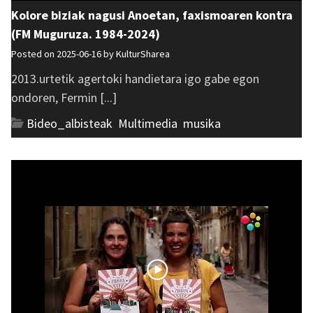
Kolore biziak nagusi Anoetan, faxismoaren kontra
(FM Muguruza. 1984-2024)
Posted on 2025-06-16 by
KulturSharea
2013.urtetik agertoki handietara igo gabe egon
ondoren, Fermin [...]
Bideo_albisteak
,
Multimedia
,
musika