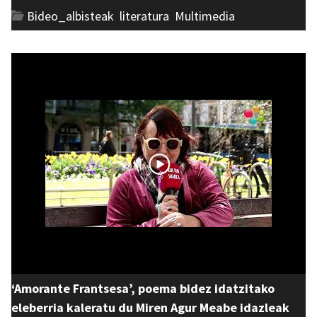
Bideo_albisteak
,
literatura
,
Multimedia
‘Amorante Frantsesa’, poema bidez idatzitako
eleberria kaleratu du Miren Agur Meabe idazleak