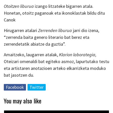
Otoitzen liburua
izango litzateke bigarren atala.
Honetan, otoitz paganoak eta ikonoklastak bildu ditu
Canok
Hirugarren atalari
Zerrenden liburua
jarri dio izena,
“zerrenda baita genero literario bat berez eta
zerrendetatik abiatze da guztia”.
Amaitzeko, laugarren atalak,
Klarion laborategia,
Oteizari omenaldi bat egiteko asmoz, lapurtutako testu
eta artistaren anotazioen arteko elkarrizketa moduko
bat jasotzen du.
Facebook
Twitter
You may also like