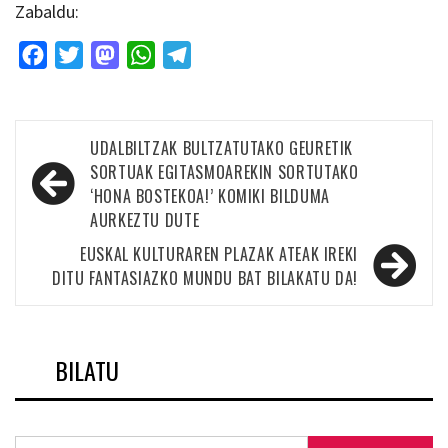
Zabaldu:
Facebook
Twitter
Mastodon
WhatsApp
Telegram
Bidalketetan
UDALBILTZAK BULTZATUTAKO GEURETIK
zehar
SORTUAK EGITASMOAREKIN SORTUTAKO
‘HONA BOSTEKOA!’ KOMIKI BILDUMA
nabigatu
AURKEZTU DUTE
EUSKAL KULTURAREN PLAZAK ATEAK IREKI
DITU FANTASIAZKO MUNDU BAT BILAKATU DA!
BILATU
Bilatu: