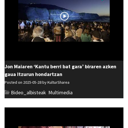
Jon Maiaren ‘Kantu berri bat gara’ biraren azken
gaua Itzurun hondartzan
Posted on 2025-05-28 by
KulturSharea
Bideo_albisteak
,
Multimedia