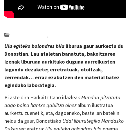
Posted on 2023-12-04 by
KulturSharea
Bideo_albisteak
,
literatura
Ulu egiteko bolondres bila
liburua gaur aurkeztu du
Donostian. Lau ataletan banatuta, bakoitzaren
izenak liburuan aurkituko duguna aurreikusten
lagundu dezakete; erretratuak, otoitzak,
zerrendak… erraz ezabatzen den material batez
egindako laborategia.
Bi aste dira Harkaitz Cano idazleak
Mundua pitzatuta
dago baina hantxe gabiltza oinez
album ilustratua
aurkeztu zuenetik, eta, dagoeneko, beste lan batekin
heldu da gaur, Donostiako
Udal liburutegiko Mandasko
Dukearen
aretora:
Ulu egiteko bolondres bila
poema