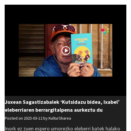
Joxean Sagastizabalek ‘Kutsidazu bidea, Ixabel’
eleberriaren berrargitalpena aurkeztu du
Posted on 2025-03-12 by
KulturSharea
Inork ez zuen espero umorezko eleberri batek halako