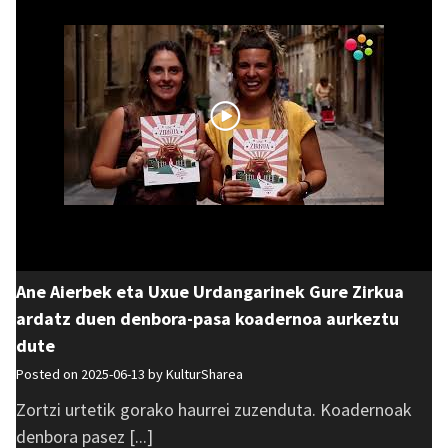
Ane Aierbek eta Uxue Urdangarinek Gure Zirkua
ardatz duen denbora-pasa koadernoa aurkeztu
dute
Posted on 2025-06-13 by
KulturSharea
Zortzi urtetik gorako haurrei zuzenduta. Koadernoak
denbora pasez [...]