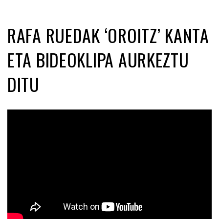
RAFA RUEDAK ‘OROITZ’ KANTA
ETA BIDEOKLIPA AURKEZTU
DITU