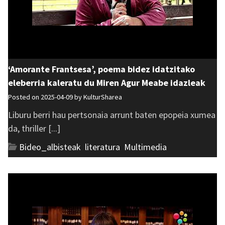
‘Amorante Frantsesa’, poema bidez idatzitako
eleberria kaleratu du Miren Agur Meabe idazleak
Posted on 2025-04-09 by
KulturSharea
Liburu berri hau pertsonaia arrunt baten epopeia xumea
da, thriller [...]
Bideo_albisteak
,
literatura
,
Multimedia