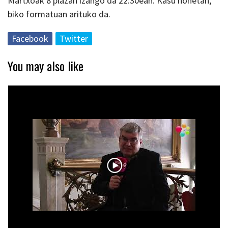
Martxoak 8 plazan izango da 22:30ean. Kasu honetan,
biko formatuan arituko da.
Facebook
Twitter
You may also like