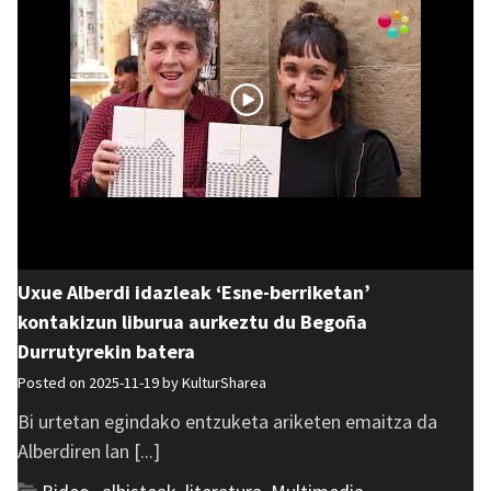
Uxue Alberdi idazleak ‘Esne-berriketan’
kontakizun liburua aurkeztu du Begoña
Durrutyrekin batera
Posted on 2025-11-19 by
KulturSharea
Bi urtetan egindako entzuketa ariketen emaitza da
Alberdiren lan [...]