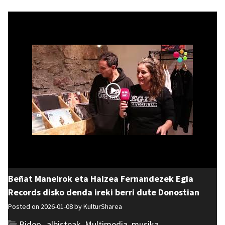
Beñat Maneirok eta Haizea Fernandezek Egia
Records disko denda ireki berri dute Donostian
Posted on 2026-01-08 by
KulturSharea
Bideo_albisteak
,
Multimedia
,
musika