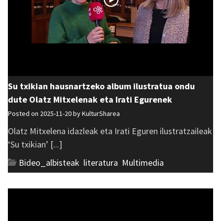
Su txikian hausnartzeko album ilustratua ondu
dute Olatz Mitxelenak eta Irati Egurenek
Posted on 2025-11-20 by
KulturSharea
Olatz Mitxelena idazleak eta Irati Eguren ilustratzaileak
‘Su txikian’ [...]
Bideo_albisteak
,
literatura
,
Multimedia