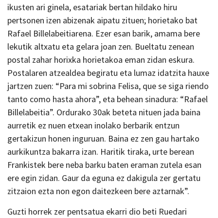
ikusten ari ginela, esatariak bertan hildako hiru
pertsonen izen abizenak aipatu zituen; horietako bat
Rafael Billelabeitiarena. Ezer esan barik, amama bere
lekutik altxatu eta gelara joan zen. Bueltatu zenean
postal zahar horixka horietakoa eman zidan eskura.
Postalaren atzealdea begiratu eta lumaz idatzita hauxe
jartzen zuen: “Para mi sobrina Felisa, que se siga riendo
tanto como hasta ahora”, eta behean sinadura: “Rafael
Billelabeitia”. Ordurako 30ak beteta nituen jada baina
aurretik ez nuen etxean inolako berbarik entzun
gertakizun honen inguruan. Baina ez zen gau hartako
aurkikuntza bakarra izan. Haritik tiraka, urte berean
Frankistek bere neba barku baten eraman zutela esan
ere egin zidan. Gaur da eguna ez dakigula zer gertatu
zitzaion ezta non egon daitezkeen bere aztarnak”.
Guzti horrek zer pentsatua ekarri dio beti Ruedari