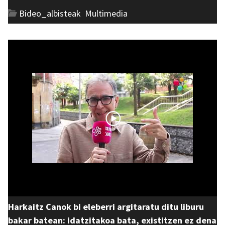
Bideo_albisteak
,
Multimedia
Harkaitz Canok bi eleberri argitaratu ditu liburu
bakar batean: idatzitakoa bata, existitzen ez dena