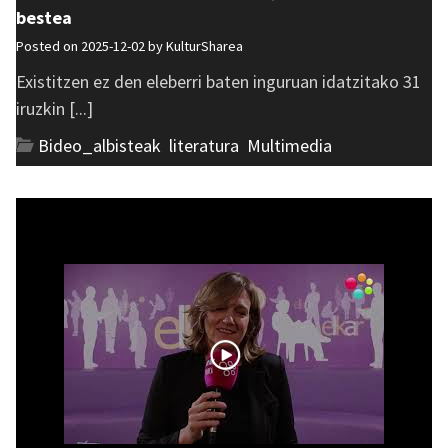
bestea
Posted on 2025-12-02 by
KulturSharea
Existitzen ez den eleberri baten inguruan idatzitako 31
iruzkin [...]
Bideo_albisteak
,
literatura
,
Multimedia