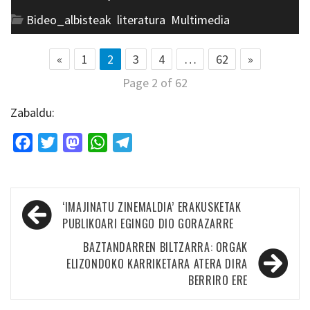
Bideo_albisteak
,
literatura
,
Multimedia
«
1
2
3
4
…
62
»
Page 2 of 62
Zabaldu:
Facebook
Twitter
Mastodon
WhatsApp
Telegram
Bidalketetan
‘IMAJINATU ZINEMALDIA’ ERAKUSKETAK
zehar
PUBLIKOARI EGINGO DIO GORAZARRE
nabigatu
BAZTANDARREN BILTZARRA: ORGAK
ELIZONDOKO KARRIKETARA ATERA DIRA
BERRIRO ERE