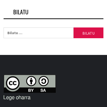
BILATU
Bilatu: