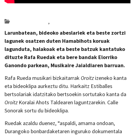
Posted on 2022-07-13 by
KulturSharea
Bideo_albisteak
,
musika
Larunbatean, bideoko abeslariek eta beste zortzi
lagunek osatzen duten Hamabihots koruak
lagunduta, halakoak eta beste batzuk kantatuko
dituzte Rafa Ruedak eta bere bandak Elorriko
Ganondo parkean, Musikaire Jaialdiaren barruan.
Rafa Rueda musikari bizkaitarrak
Oroitz
izeneko kanta
eta bideoklipa aurkeztu ditu. Harkaitz Estiballes
bertsolariak idatzitako bertsoekin sortutako kanta da
Oroitz
Koralai Ahots Taldearen laguntzarekin. Calle
Sonorak sortu du bideoklipa.
Ruedak azaldu duenez, “aspaldi, amama ondoan,
Durangoko bonbardaketaren inguruko dokumentala