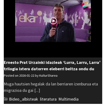
Ernesto Prat Urzainki idazleak ‘Lurra, Larru, Larra’
trilogia ixtera datorren eleberri beltza ondu du
Posted on 2026-01-22 by
KulturSharea
Muga hautsien hegalak da lan berriaren izenburua eta
migrazioa du gai [...]
Bideo_albisteak
,
literatura
,
Multimedia