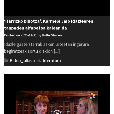
‘Harrizko bihotza’, Karmele Jaio idazlearen
taupaden alfabetoa kalean da
Posted on 2025-11-21 by
KulturSharea
Idazle gasteiztarrak azken urteetan ingurura
begiratzeak sortu dizkion [...]
Bideo_albisteak
,
literatura