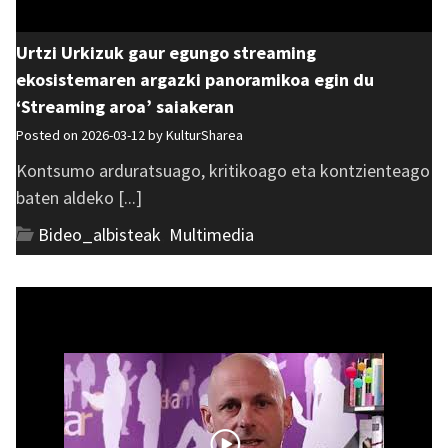
Urtzi Urkizuk gaur egungo streaming
ekosistemaren argazki panoramikoa egin du
‘Streaming aroa’ saiakeran
Posted on 2026-03-12 by
KulturSharea
Kontsumo arduratsuago, kritikoago eta kontzienteago
baten aldeko [...]
Bideo_albisteak
,
Multimedia