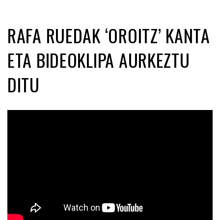
RAFA RUEDAK ‘OROITZ’ KANTA
ETA BIDEOKLIPA AURKEZTU
DITU