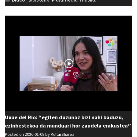
Uxue del Rio: “egiten duzunaz bizi nahi baduzu,
ezinbestekoa da munduari hor zaudela erakustea”
Posted on 2026-01-08 by
KulturSharea