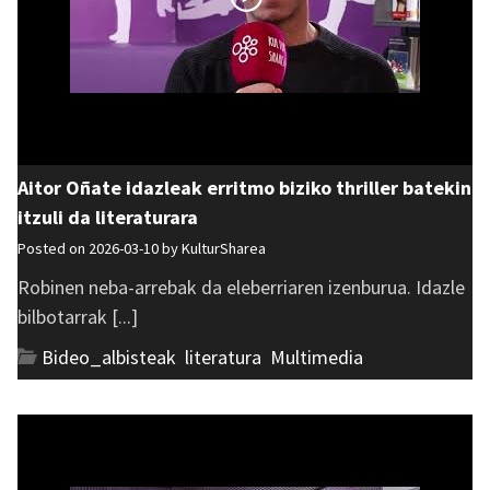
Aitor Oñate idazleak erritmo biziko thriller batekin
itzuli da literaturara
Posted on 2026-03-10 by
KulturSharea
Robinen neba-arrebak da eleberriaren izenburua. Idazle
bilbotarrak [...]
Bideo_albisteak
,
literatura
,
Multimedia