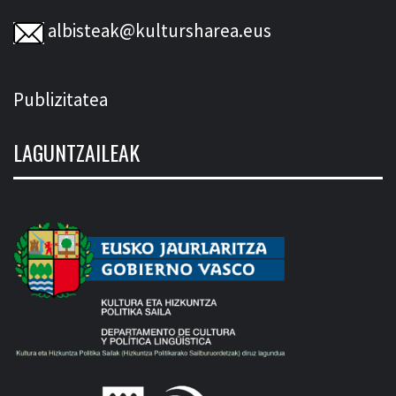
albisteak@kultursharea.eus
Publizitatea
LAGUNTZAILEAK