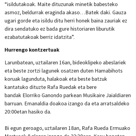
“isildutakoak. Maite dituzunak minetik babesteko
asmoz, beldurrak eraginda akaso…Batek daki. Gauza
ugari gorde eta isildu ditu herri honek baina zauriak ez
dira sendatuko ez bada gure historiaren liburutik
ezabatutakoak berriz idatzita”.
Hurrengo kontzertuak
Larunbatean, uztailaren 16an, bideoklipeko abeslariek
eta beste zortzi lagunek osatzen duten Hamabihots
koruak lagunduta, halakoak eta beste batzuk
kantatuko dituzte Rafa Ruedak eta bere
bandak Elorriko Ganondo parkean Musikaire Jaialdiaren
barruan. Emanaldia doakoa izango da eta arratsaldeko
20:00etan hasiko da.
Bi egun geroago, uztailaren 18an, Rafa Rueda Ermuako