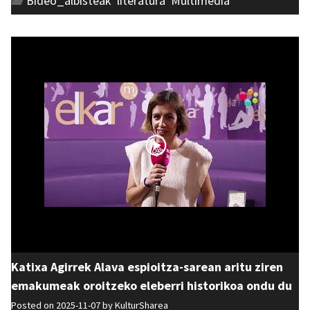
Bideo_albisteak
,
literatura
,
Multimedia
Katixa Agirrek Alava espioitza-sarean aritu ziren
emakumeak oroitzeko eleberri historikoa ondu du
Posted on 2025-11-07 by
KulturSharea