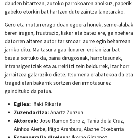
dauden bitartean, auzoko parrokoaren aholkuz, paperik
gabeko etorkin bat hartzen dute zaintza lanetarako.
Gero eta muturrerago doan egoera honek, seme-alabak
beren iragan, frustrazio, liskar eta batez ere, gainbehera
datorren aitaren autoritarismoari aurre egin beharrean
jarriko ditu. Maitasuna gau ilunaren erdian izar bat
bezala sortuko da, baina dirugoseak, harrotasunak,
intransigentziak eta aurreiritzi zein beldurrek, izar horri
jarraitzea galaraziko diete. Itsumena erabatekoa da eta
tragedietan bakarrik sortzen den irmotasunez
gaindituko da patua.
Egilea:
Iñaki Rikarte
Zuzendaritza:
Anartz Zuazua
Aktoreak:
Jose Ramon Soroiz, Tania de la Cruz,
Ainhoa Aierbe, Iñigo Aranburu, Alazne Etxebarria
Eszenografia diseinua:
Ikerne Gimenez