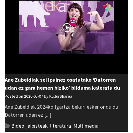
Ane Zubeldiak sei ipuinez osatutako ‘Datorren
udan ez gara hemen biziko’ bilduma kaleratu du
Posted on 2026-05-07 by
KulturSharea
Ane Zubeldiak 2024ko Igartza bekari esker ondu du
Datorren udan ez [...]
Bideo_albisteak
,
literatura
,
Multimedia