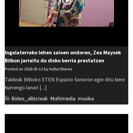
Ingalaterrako lehen saioen ondoren, Zea Maysek
Bilbon jarraitu du disko berria prestatzen
Posted on 2026-05-13 by
KulturSharea
Taldeak Bilboko ETEN Espazio Sonoron egin ditu bere
hurrengo lanari [...]
Bideo_albisteak
,
Multimedia
,
musika