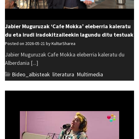
Jabier Muguruzak ‘Cafe Mokka’ eleberria kaleratu
du eta irudi iradokitzaileekin lagundu ditu testuak
Posted on 2026-05-21 by
KulturSharea
Jabier Muguruzak Cafe Mokka eleberria kaleratu du
Alberdania [...]
Bideo_albisteak
,
literatura
,
Multimedia