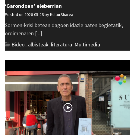
‘Garondoan’ eleberrian
Posted on 2026-05-28 by
KulturSharea
Sormen-krisi betean dagoen idazle baten begietatik,
oroimenaren [...]
Bideo_albisteak
,
literatura
,
Multimedia