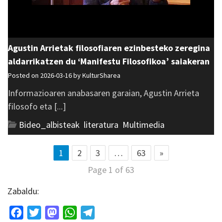
Agustin Arrietak filosofiaren ezinbesteko zeregina
aldarrikatzen du ‘Manifestu Filosofikoa’ saiakeran
Posted on 2026-03-16 by
KulturSharea
Informazioaren anabasaren garaian, Agustin Arrieta
filosofo eta [...]
Bideo_albisteak
,
literatura
,
Multimedia
1
2
3
…
63
»
Page 1 of 63
Zabaldu:
Facebook
Twitter
Mastodon
WhatsApp
Telegram