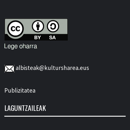
albisteak@kultursharea.eus
Publizitatea
LAGUNTZAILEAK