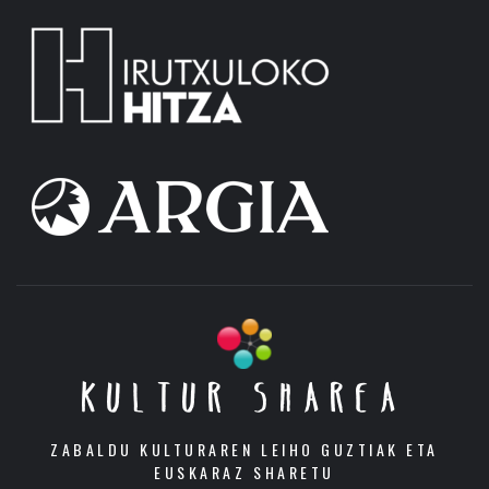
KULTUR SHAREA
ZABALDU KULTURAREN LEIHO GUZTIAK ETA
EUSKARAZ SHARETU