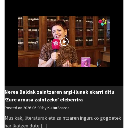
Nerea Baldak zaintzaren argi-ilunak ekarri ditu
‘Zure arnasa zaintzeko’ eleberrira
Posted on 2026-06-09 by
KulturSharea
Musikak, literaturak eta zaintzaren inguruko gogoetek
harilkatzen dute [...]