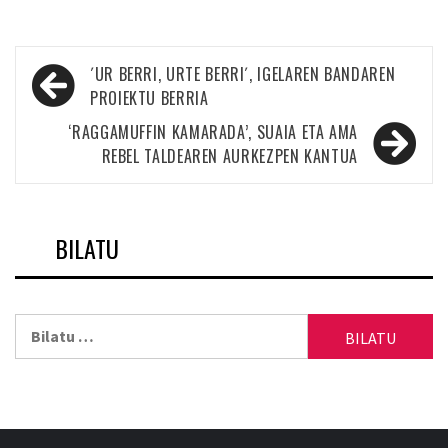
Bidalketetan
´UR BERRI, URTE BERRI´, IGELAREN BANDAREN
zehar
PROIEKTU BERRIA
nabigatu
‘RAGGAMUFFIN KAMARADA’, SUAIA ETA AMA
REBEL TALDEAREN AURKEZPEN KANTUA
BILATU
Bilatu: