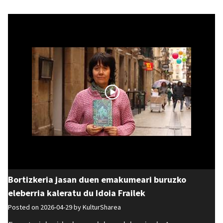
Bortizkeria jasan duen emakumeari buruzko
eleberria kaleratu du Idoia Frailek
Posted on 2026-04-29 by
KulturSharea