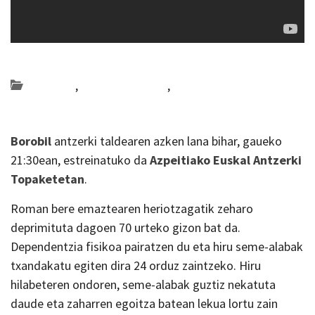
Posted on 2018-11-16 by
KulturSharea
antzerkia
,
Bideo_albisteak
,
Gipuzkoa
Borobil
antzerki taldearen azken lana bihar, gaueko
21:30ean, estreinatuko da
Azpeitiako Euskal Antzerki
Topaketetan
.
Roman bere emaztearen heriotzagatik zeharo
deprimituta dagoen 70 urteko gizon bat da.
Dependentzia fisikoa pairatzen du eta hiru seme-alabak
txandakatu egiten dira 24 orduz zaintzeko. Hiru
hilabeteren ondoren, seme-alabak guztiz nekatuta
daude eta zaharren egoitza batean lekua lortu zain