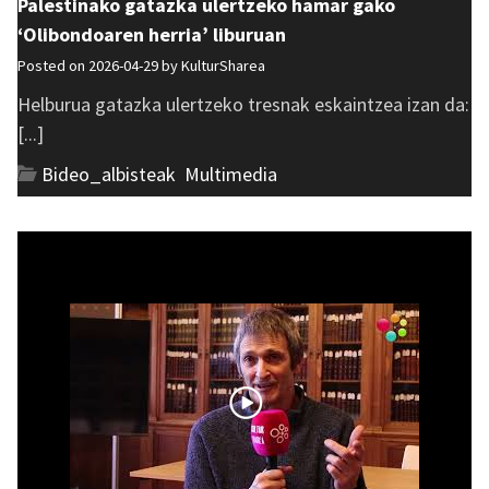
Palestinako gatazka ulertzeko hamar gako
‘Olibondoaren herria’ liburuan
Posted on 2026-04-29 by
KulturSharea
Helburua gatazka ulertzeko tresnak eskaintzea izan da:
[...]
Bideo_albisteak
,
Multimedia