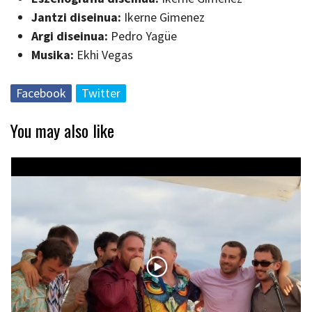
Jantzi diseinua:
Ikerne Gimenez
Argi diseinua:
Pedro Yagüe
Musika:
Ekhi Vegas
Facebook
Twitter
You may also like