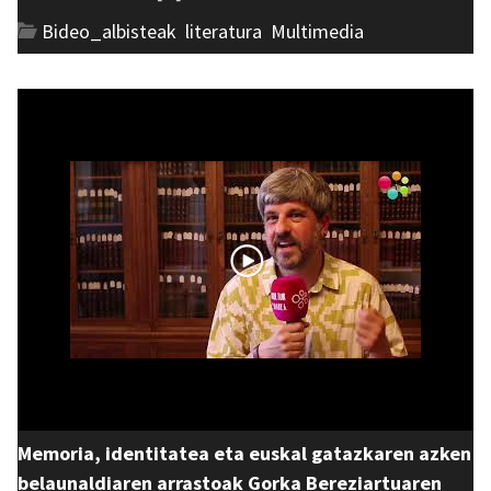
Bideo_albisteak
,
literatura
,
Multimedia
Memoria, identitatea eta euskal gatazkaren azken
belaunaldiaren arrastoak Gorka Bereziartuaren