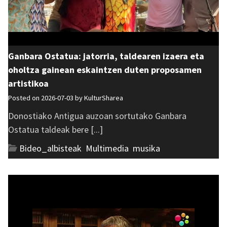
Ganbara Ostatua: jatorria, taldearen izaera eta
oholtza gainean eskaintzen duten proposamen
artistikoa
Posted on 2026-07-03 by
KulturSharea
Donostiako Antigua auzoan sortutako Ganbara
Ostatua taldeak bere [...]
Bideo_albisteak
,
Multimedia
,
musika