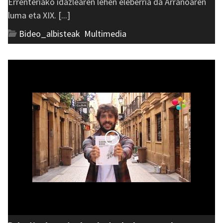
Errenteriako idazlearen lehen eleberria da Arranoaren
luma eta XIX. [...]
Bideo_albisteak
,
Multimedia