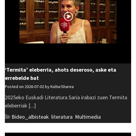
‘Termita’ eleberria, ahots deseroso, aske eta
errebelde bat
Posted on 2026-07-02 by
KulturSharea
2025eko Euskadi Literatura Saria irabazi zuen Termita
eleberriak [...]
Bideo_albisteak
,
literatura
,
Multimedia