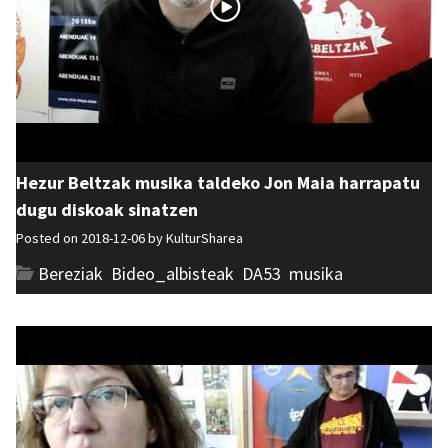
Hezur Beltzak musika taldeko Jon Maia harrapatu
dugu diskoak sinatzen
Posted on 2018-12-06 by
KulturSharea
Bereziak
,
Bideo_albisteak
,
DA53
,
musika