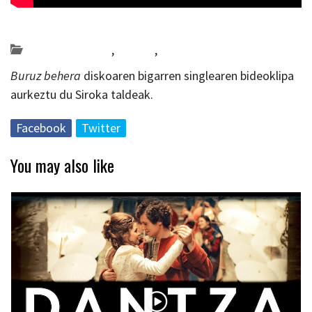
Posted on 2019-01-22 by
KulturSharea
Bideo_albisteak
,
Bizkaia
,
musika
Buruz behera
diskoaren bigarren singlearen bideoklipa
aurkeztu du Siroka taldeak.
Facebook
Twitter
You may also like