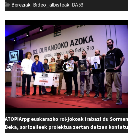
Bereziak
,
Bideo_albisteak
,
DA53
ATOPIArpg euskarazko rol-jokoak irabazi du Sormen
Beka, sortzaileek proiektua zertan datzan kontatu