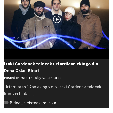
Izaki Gardenak taldeak urtarrilean ekingo dio
Dena Oskol Birari
Posted on 2018-12-18 by
KulturSharea
Urtarrilaren 12an ekingo dio Izaki Gardenak taldeak
kontzertuak [...]
Bideo_albisteak
,
musika