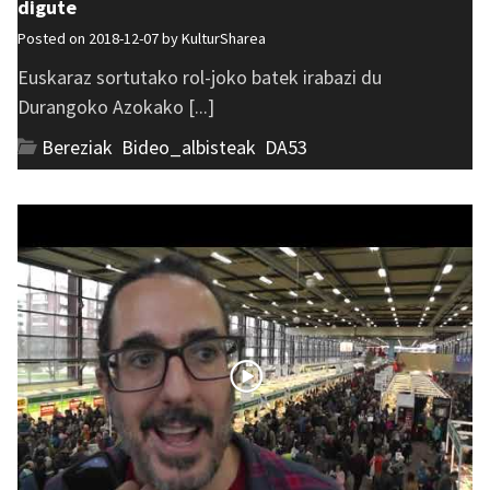
digute
Posted on 2018-12-07 by
KulturSharea
Euskaraz sortutako rol-joko batek irabazi du
Durangoko Azokako [...]
Bereziak
,
Bideo_albisteak
,
DA53