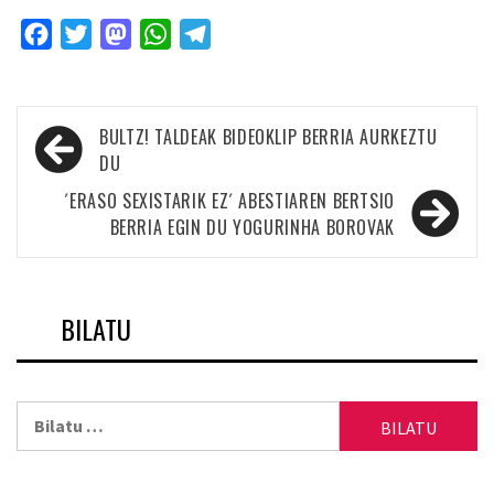
Facebook
Twitter
Mastodon
WhatsApp
Telegram
Bidalketetan
BULTZ! TALDEAK BIDEOKLIP BERRIA AURKEZTU
zehar
DU
nabigatu
´ERASO SEXISTARIK EZ´ ABESTIAREN BERTSIO
BERRIA EGIN DU YOGURINHA BOROVAK
BILATU
Bilatu: