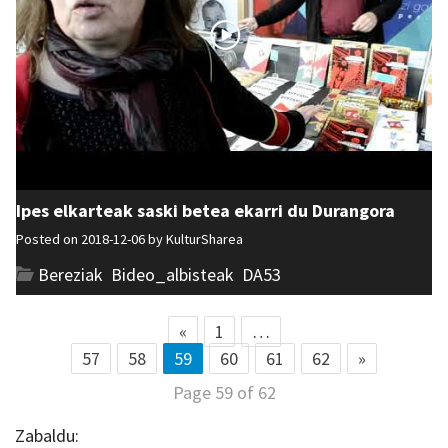
Ipes elkarteak saski betea ekarri du Durangora
Posted on 2018-12-06 by
KulturSharea
Bereziak
,
Bideo_albisteak
,
DA53
«
1
…
57
58
59
60
61
62
»
Page 59 of 62
Zabaldu: