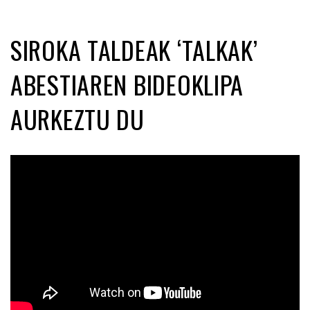
SIROKA TALDEAK ‘TALKAK’
ABESTIAREN BIDEOKLIPA
AURKEZTU DU