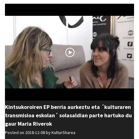
Kintsukoroiren EP berria aurkeztu eta ´kulturaren
transmisioa eskolan´ solasaldian parte hartuko du
gaur Maria Riverok
Posted on 2018-12-08 by
KulturSharea