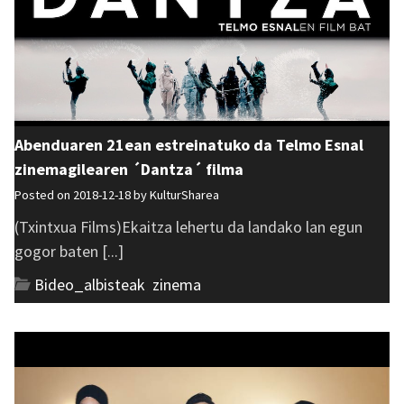
Abenduaren 21ean estreinatuko da Telmo Esnal
zinemagilearen ´Dantza´ filma
Posted on 2018-12-18 by
KulturSharea
(Txintxua Films)Ekaitza lehertu da landako lan egun
gogor baten [...]
Bideo_albisteak
,
zinema