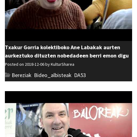
Txakur Gorria kolektiboko Ane Labakak aurten
aurkeztuko dituzten nobedadeen berri emon digu
Posted on 2018-12-06 by
KulturSharea
Bereziak
,
Bideo_albisteak
,
DA53