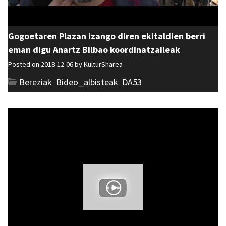
Gogoetaren Plazan izango diren ekitaldien berri
eman digu Anartz Bilbao koordinatzaileak
Posted on 2018-12-06 by
KulturSharea
Bereziak
,
Bideo_albisteak
,
DA53