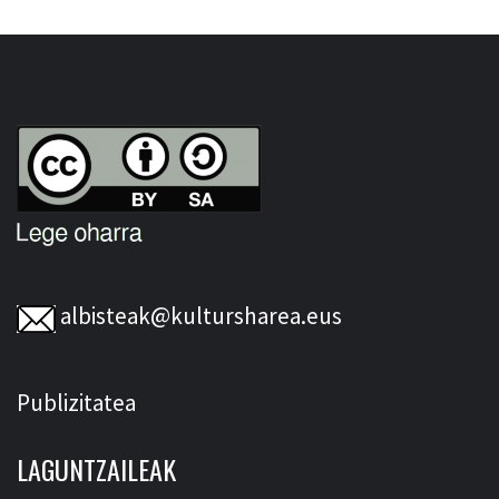
albisteak@kultursharea.eus
Publizitatea
LAGUNTZAILEAK