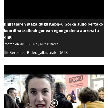
Digitalaren plaza dugu Kabi@, Gorka Julio bertako
koordinatzaileak gunean egongo dena aurreratu
digu
Posted on 2018-12-06 by
KulturSharea
Bereziak
,
Bideo_albisteak
,
DA53