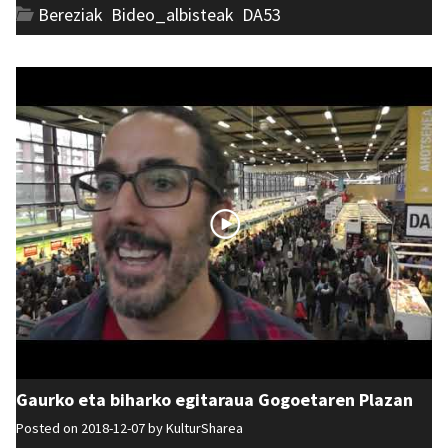
Bereziak
,
Bideo_albisteak
,
DA53
Gaurko eta biharko egitaraua Gogoetaren Plazan
Posted on 2018-12-07 by
KulturSharea