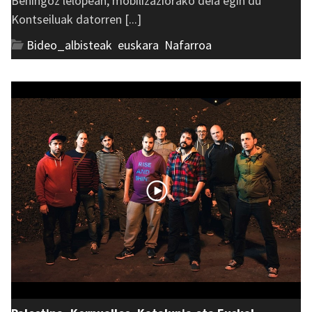
Behingoz lelopean, mobilizaziorako deia egin du
Kontseiluak datorren [...]
Bideo_albisteak
,
euskara
,
Nafarroa