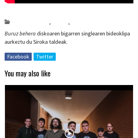
Posted on 2019-01-22 by
KulturSharea
Bideo_albisteak
,
Bizkaia
,
musika
Buruz behera
diskoaren bigarren singlearen bideoklipa
aurkeztu du Siroka taldeak.
Facebook
Twitter
You may also like