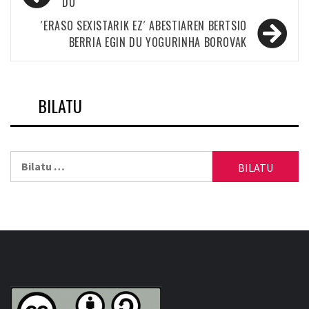
zehar
DU
nabigatu
´ERASO SEXISTARIK EZ´ ABESTIAREN BERTSIO
BERRIA EGIN DU YOGURINHA BOROVAK
BILATU
Bilatu: