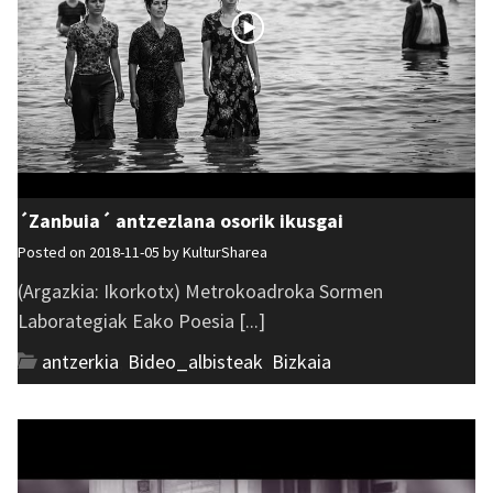
´Zanbuia´ antzezlana osorik ikusgai
Posted on 2018-11-05 by
KulturSharea
(Argazkia: Ikorkotx) Metrokoadroka Sormen
Laborategiak Eako Poesia [...]
antzerkia
,
Bideo_albisteak
,
Bizkaia