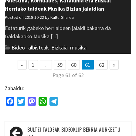
Palestina, Kornualles, Katalunia eta Euskal
Herriako taldeak Musika Bizian jaialdian
Posted on 2018-10-22 by
KulturSharea
Estaturik gabeko herrialdeen jaialdi bakarra da
Galdakaoko Musika [...]
Bideo_albisteak
,
Bizkaia
,
musika
«
1
…
59
60
61
62
»
Page 61 of 62
Zabaldu:
Facebook
Twitter
Mastodon
WhatsApp
Telegram
Bidalketetan
BULTZ! TALDEAK BIDEOKLIP BERRIA AURKEZTU