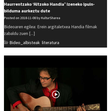
Haurrentzako ‘Altzoko Handia’ izeneko ipuin-
bilduma aurkeztu dute
Posted on 2018-11-08 by
KulturSharea
Bideoaren egilea: Erein argitaletxea Handia filmak
zabaldu zuen [...]
Bideo_albisteak
,
literatura