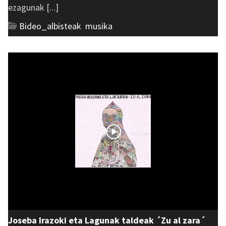
ezagunak [...]
Bideo_albisteak
,
musika
Joseba Irazoki eta Lagunak taldeak ´Zu al zara´