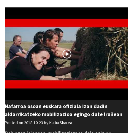
Nafarroa osoan euskara ofiziala izan dadin
aldarrikatzeko mobilizazioa egingo dute Iruñean
Posted on 2018-10-23 by
KulturSharea