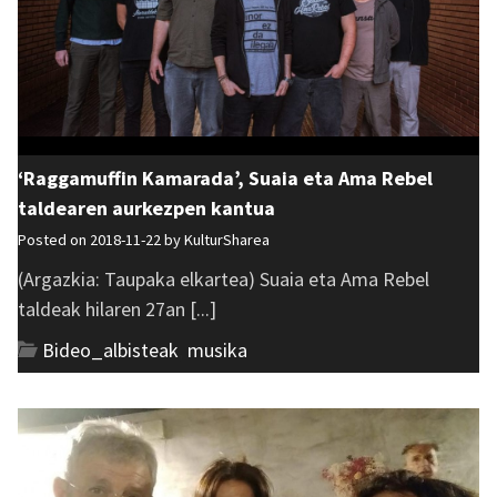
‘Raggamuffin Kamarada’, Suaia eta Ama Rebel
taldearen aurkezpen kantua
Posted on 2018-11-22 by
KulturSharea
(Argazkia: Taupaka elkartea) Suaia eta Ama Rebel
taldeak hilaren 27an [...]
Bideo_albisteak
,
musika