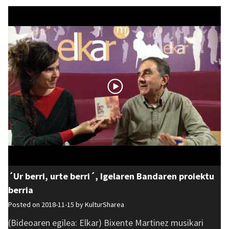
´Ur berri, urte berri´, Igelaren Bandaren proiektu
berria
Posted on 2018-11-15 by
KulturSharea
(Bideoaren egilea: Elkar) Bixente Martinez musikari