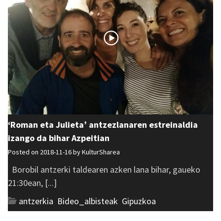
‘Roman eta Julieta’ antzezlanaren estreinaldia
izango da bihar Azpeitian
Posted on 2018-11-16 by
KulturSharea
Borobil antzerki taldearen azken lana bihar, gaueko
21:30ean, [...]
antzerkia
,
Bideo_albisteak
,
Gipuzkoa