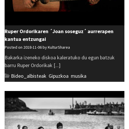
Ruper Ordorikaren ´Joan soseguz´ aurrerapen
kantua entzungai
Posted on 2018-11-06 by
KulturSharea
Bakarka izeneko diskoa kaleratuko du egun batzuk
barru Ruper Ordorikak [...]
Bideo_albisteak
,
Gipuzkoa
,
musika