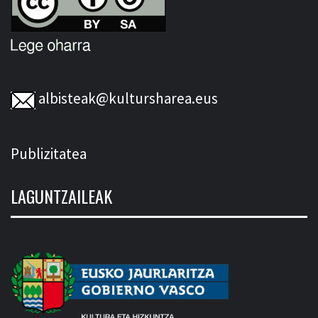
albisteak@kultursharea.eus
Publizitatea
LAGUNTZAILEAK