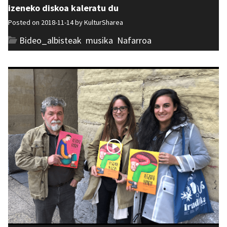
izeneko diskoa kaleratu du
Posted on 2018-11-14 by
KulturSharea
Bideo_albisteak
,
musika
,
Nafarroa