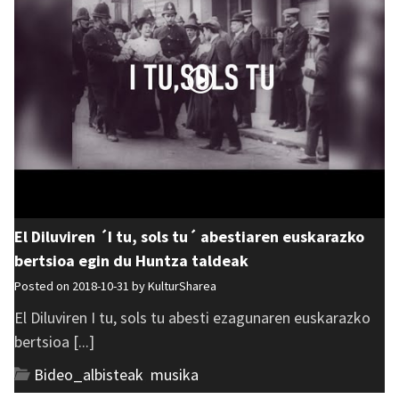
El Diluviren ´I tu, sols tu´ abestiaren euskarazko
bertsioa egin du Huntza taldeak
Posted on 2018-10-31 by
KulturSharea
El Diluviren I tu, sols tu abesti ezagunaren euskarazko
bertsioa [...]
Bideo_albisteak
,
musika