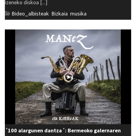
izeneko diskoa [...]
Bideo_albisteak
,
Bizkaia
,
musika
´100 alargunen dantza´: Bermeoko galernaren