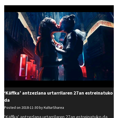
‘Käffka’ antzezlana urtarrilaren 27an estreinatuko
da
Posted on 2018-11-30 by
KulturSharea
'Käffka' antzezlana urtarrilaren 27an estreinatuko da