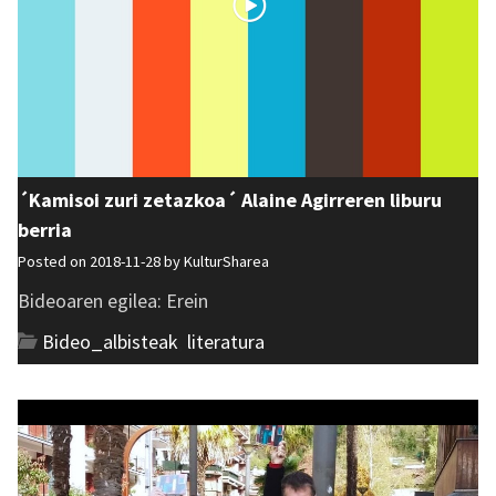
´Kamisoi zuri zetazkoa´ Alaine Agirreren liburu
berria
Posted on 2018-11-28 by
KulturSharea
Bideoaren egilea: Erein
Bideo_albisteak
,
literatura