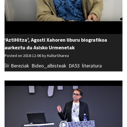
‘AztiHitza’, Agosti Xahoren liburu biografikoa
aurkeztu du Asisko Urmenetak
Posted on 2018-12-06 by
KulturSharea
Bereziak
,
Bideo_albisteak
,
DA53
,
literatura