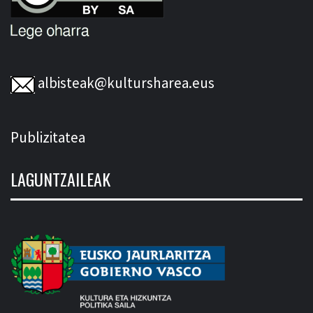
albisteak@kultursharea.eus
Publizitatea
LAGUNTZAILEAK