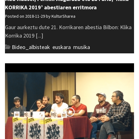
KORRIKA 2019’ abestiaren erritmora
Posted on 2018-11-29 by
KulturSharea
Gaur aurkeztu dute 21. Korrikaren abestia Bilbon: Klika
Korrika 2019 [...]
Bideo_albisteak
,
euskara
,
musika