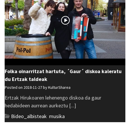
Folka oinarritzat hartuta, ´Gaur´ diskoa kaleratu
du Ertzak taldeak
Posted on 2018-11-27 by
KulturSharea
Ertzak Hirukoaren lehenengo diskoa da gaur
hedabideen aurrean aurkeztu [...]
Bideo_albisteak
,
musika