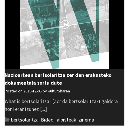
Nazioartean bertsolaritza zer den erakusteko
dokumentala sortu dute
Posted on 2018-12-05 by
KulturSharea
What is bertsolaritza? (Zer da bertsolaritza?) galdera
honi erantzunez [...]
bertsolaritza
,
Bideo_albisteak
,
zinema