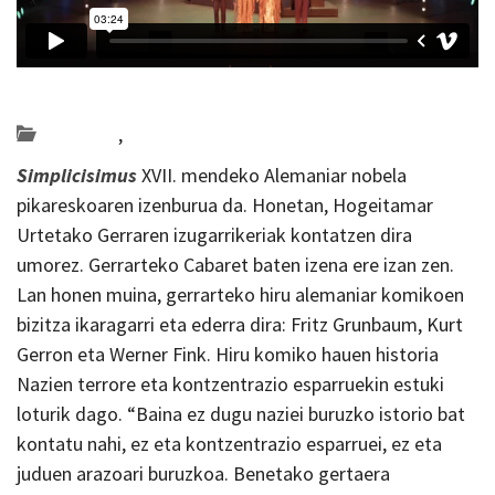
Posted on 2022-06-14 by
KulturSharea
antzerkia
,
Bideo_albisteak
Simplicisimus
XVII. mendeko Alemaniar nobela
pikareskoaren izenburua da. Honetan, Hogeitamar
Urtetako Gerraren izugarrikeriak kontatzen dira
umorez. Gerrarteko Cabaret baten izena ere izan zen.
Lan honen muina, gerrarteko hiru alemaniar komikoen
bizitza ikaragarri eta ederra dira: Fritz Grunbaum, Kurt
Gerron eta Werner Fink. Hiru komiko hauen historia
Nazien terrore eta kontzentrazio esparruekin estuki
loturik dago. “Baina ez dugu naziei buruzko istorio bat
kontatu nahi, ez eta kontzentrazio esparruei, ez eta
juduen arazoari buruzkoa. Benetako gertaera