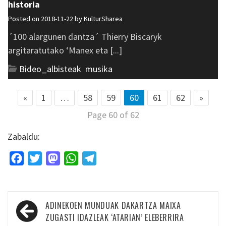
historia
Posted on 2018-11-22 by
KulturSharea
´100 alargunen dantza´ Thierry Biscaryk
argitaratutako ‘Manex eta [...]
Bideo_albisteak
,
musika
«
1
…
58
59
60
61
62
»
Page 60 of 62
Zabaldu:
Facebook
Twitter
Mastodon
WhatsApp
Telegram
Bidalketetan
ADINEKOEN MUNDUAK DAKARTZA MAIXA
zehar
ZUGASTI IDAZLEAK ‘ATARIAN’ ELEBERRIRA