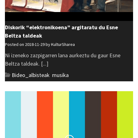
Diskorik “elektronikoena” argitaratu du Esne
Beltza taldeak
Posted on 2018-11-29 by
KulturSharea
Ni izeneko zazpigarren lana aurkeztu du gaur Esne
Beltza taldeak. [...]
Bideo_albisteak
,
musika