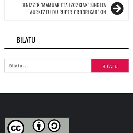
nabigatu
BENIZZEK ‘MAMUAK ETA IZOZKIAK’ SINGLEA
AURKEZTU DU RUPER ORDORIKAREKIN
BILATU
Bilatu: