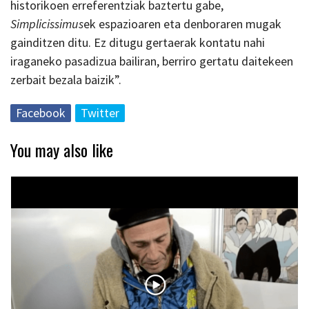
historikoen erreferentziak baztertu gabe,
Simplicissimus
ek espazioaren eta denboraren mugak
gainditzen ditu. Ez ditugu gertaerak kontatu nahi
iraganeko pasadizua bailiran, berriro gertatu daitekeen
zerbait bezala baizik”.
Facebook
Twitter
You may also like