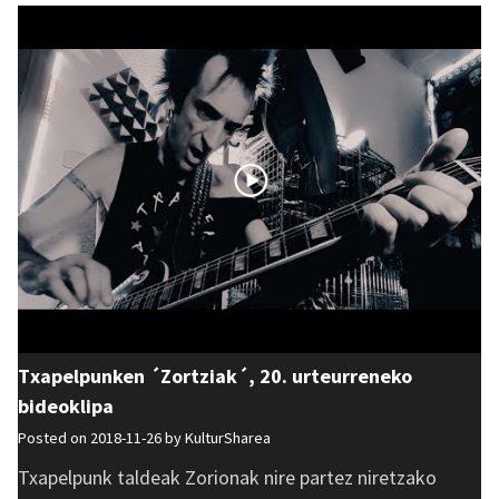
Txapelpunken ´Zortziak´, 20. urteurreneko
bideoklipa
Posted on 2018-11-26 by
KulturSharea
Txapelpunk taldeak Zorionak nire partez niretzako