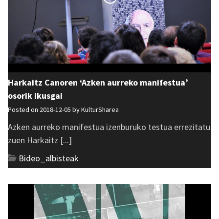
Harkaitz Canoren ‘Azken aurreko manifestua’
osorik ikusgai
Posted on 2018-12-05 by
KulturSharea
Azken aurreko manifestua izenburuko testua errezitatu
zuen Harkaitz [...]
Bideo_albisteak