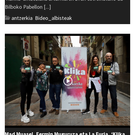
Bilboko Pabellon [...]
antzerkia
,
Bideo_albisteak
Mad Muasel, Fermin Muguruza eta La Furia, ‘Klika