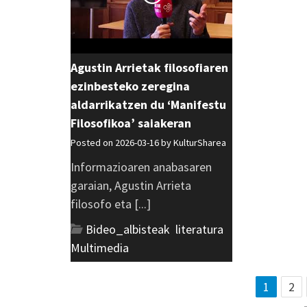
Agustin Arrietak filosofiaren
ezinbesteko zeregina
aldarrikatzen du ‘Manifestu
Filosofikoa’ saiakeran
Posted on 2026-03-16 by
KulturSharea
Informazioaren anabasaren
garaian, Agustin Arrieta
filosofo eta [...]
Bideo_albisteak
,
literatura
,
Multimedia
1
2