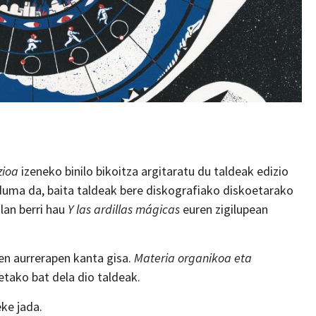
zioa
izeneko binilo bikoitza argitaratu du taldeak edizio
uma da, baita taldeak bere diskografiako diskoetarako
lan berri hau
Y las ardillas mágicas
euren zigilupean
nen aurrerapen kanta gisa.
Materia organikoa eta
tako bat dela dio taldeak.
ke jada.