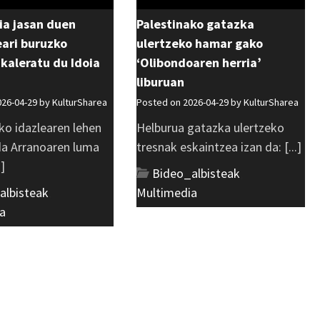
ia jasan duen
Palestinako gatazka
ri buruzko
ulertzeko hamar gako
 kaleratu du Idoia
‘Olibondoaren herria’
liburuan
026-04-29 by
KulturSharea
Posted on 2026-04-29 by
KulturSharea
ko idazlearen lehen
Helburua gatazka ulertzeko
 da Arranoaren luma
tresnak eskaintzea izan da: [...]
.]
Bideo_albisteak
,
albisteak
,
Multimedia
a