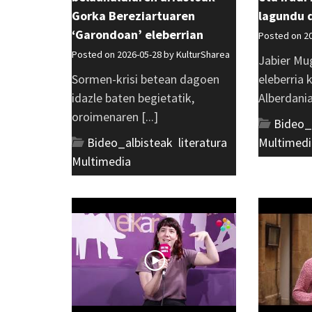
Gorka Bereziartuaren
lagundu 
‘Garondoan’ eleberrian
Posted on 2
Posted on 2026-05-28 by
KulturSharea
Jabier Mu
Sormen-krisi betean dagoen
eleberria 
idazle baten begietatik,
Alberdania 
oroimenaren [...]
Bideo_
Bideo_albisteak
,
literatura
,
Multimedi
Multimedia