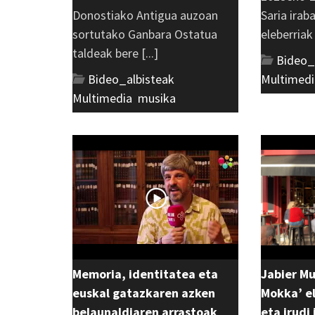
Donostiako Antigua auzoan
Saria irab
sortutako Ganbara Ostatua
eleberriak [
taldeak bere [...]
Bideo_
Bideo_albisteak
,
Multimedi
Multimedia
,
musika
Memoria, identitatea eta
Jabier M
euskal gatazkaren azken
Mokka’ el
belaunaldiaren arrastoak
eta irudi