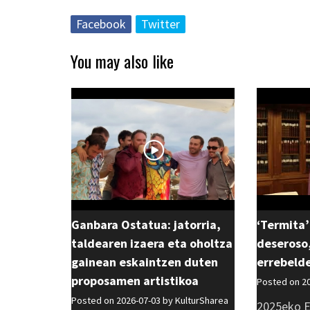
Facebook
Twitter
You may also like
Ganbara Ostatua: jatorria,
‘Termita’
taldearen izaera eta oholtza
deseroso,
gainean eskaintzen duten
errebeld
proposamen artistikoa
Posted on 2
Posted on 2026-07-03 by
KulturSharea
2025eko E