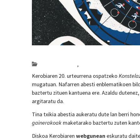
Posted on 2021-04-06 by
KulturSharea
Bideo_albisteak
,
musika
Kerobiaren 20. urteurrena ospatzeko
Konstela
mugatuan. Nafarren abesti enblematikoen bild
baztertu zituen kantuena ere. Azaldu dutenez, 
argitaratu da.
Tina txikia abestia aukeratu dute lan berri ho
gainerakoak
maketarako baztertu zuten kante
Diskoa Kerobiaren
webgunean
eskuratu daite