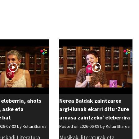
 eleberria, ahots
Nerea Baldak zaintzaren
 aske eta
argi-ilunak ekarri ditu ‘Zure
e bat
arnasa zaintzeko’ eleberrira
026-07-02 by
KulturSharea
Posted on 2026-06-09 by
KulturSharea
uskadi Literatura
Musikak, literaturak eta