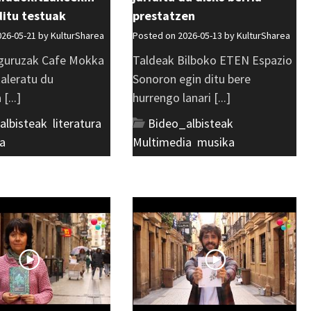
ditu testuak
prestatzen
026-05-21 by
KulturSharea
Posted on 2026-05-13 by
KulturSharea
guruzak Cafe Mokka
Taldeak Bilboko ETEN Espazio
kaleratu du
Sonoron egin ditu bere
[...]
hurrengo lanari [...]
albisteak
,
literatura
,
Bideo_albisteak
,
a
Multimedia
,
musika