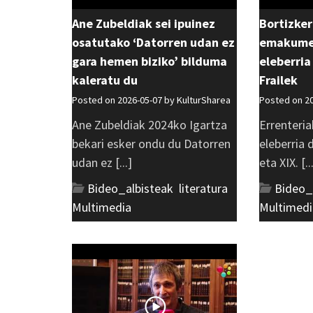
Ane Zubeldiak sei ipuinez
Bortizker
osatutako ‘Datorren udan ez
emakumea
gara hemen biziko’ bilduma
eleberria
kaleratu du
Frailek
Posted on 2026-05-07 by
KulturSharea
Posted on 2
Ane Zubeldiak 2024ko Igartza
Errenteria
bekari esker ondu du Datorren
eleberria
udan ez [...]
eta XIX. [..
Bideo_albisteak
,
literatura
,
Bideo_
Multimedia
Multimedi