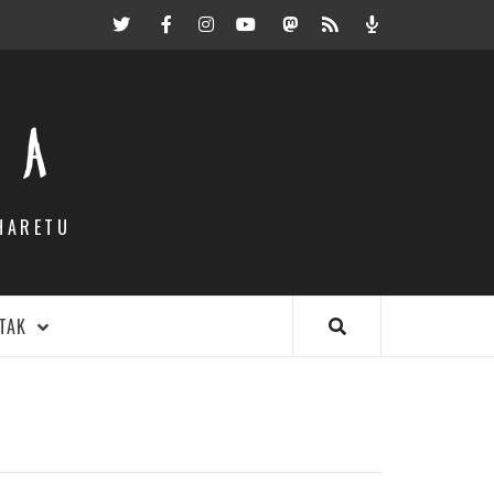
Twitter
Facebook
Instagram
Youtube
Mastodon.eus
RSS
Podcast
EA
HARETU
TAK