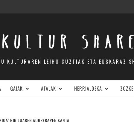
KULTUR SHAR
DU KULTURAREN LEIHO GUZTIAK ETA EUSKARAZ S
A
GAIAK
ATALAK
HERRIALDEKA
ZOZKE
AZIOA’ BINILOAREN AURRERAPEN KANTA