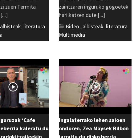
azi zuen Termita
zaintzaren inguruko gogoetek
...]
harilkatzen dute [...]
albisteak
,
literatura
,
Bideo_albisteak
,
literatura
,
a
Multimedia
uguruzak ‘Cafe
Ingalaterrako lehen saioen
eberria kaleratu du
ondoren, Zea Maysek Bilbon
 iradokitzaileekin
jarraitu du disko berria