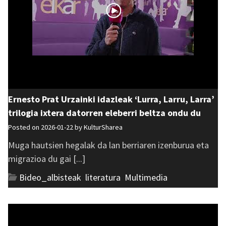
Ernesto Prat Urzainki idazleak ‘Lurra, Larru, Larra’
trilogia ixtera datorren eleberri beltza ondu du
Posted on 2026-01-22 by
KulturSharea
Muga hautsien hegalak da lan berriaren izenburua eta
migrazioa du gai [...]
Bideo_albisteak
,
literatura
,
Multimedia