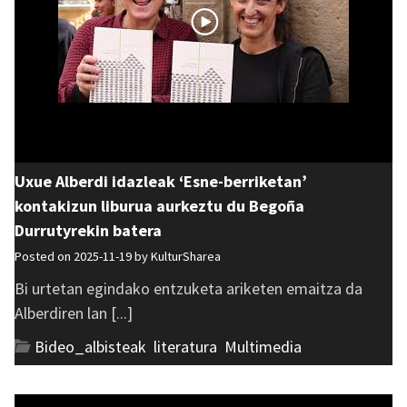
Uxue Alberdi idazleak ‘Esne-berriketan’
kontakizun liburua aurkeztu du Begoña
Durrutyrekin batera
Posted on 2025-11-19 by
KulturSharea
Bi urtetan egindako entzuketa ariketen emaitza da
Alberdiren lan [...]
Bideo_albisteak
,
literatura
,
Multimedia