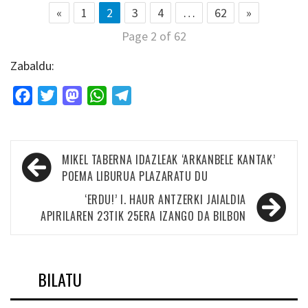
«
1
2
3
4
…
62
»
Page 2 of 62
Zabaldu:
Facebook
Twitter
Mastodon
WhatsApp
Telegram
Bidalketetan
MIKEL TABERNA IDAZLEAK ‘ARKANBELE KANTAK’
zehar
POEMA LIBURUA PLAZARATU DU
nabigatu
‘ERDU!’ I. HAUR ANTZERKI JAIALDIA
APIRILAREN 23TIK 25ERA IZANGO DA BILBON
BILATU