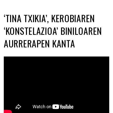
‘TINA TXIKIA’, KEROBIAREN
‘KONSTELAZIOA’ BINILOAREN
AURRERAPEN KANTA