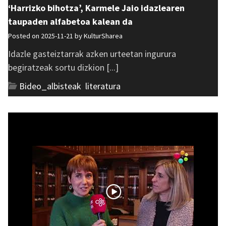
‘Harrizko bihotza’, Karmele Jaio idazlearen
taupaden alfabetoa kalean da
Posted on 2025-11-21 by
KulturSharea
Idazle gasteiztarrak azken urteetan ingurura
begiratzeak sortu dizkion [...]
Bideo_albisteak
,
literatura