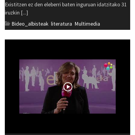
Existitzen ez den eleberri baten inguruan idatzitako 31
iruzkin [...]
Bideo_albisteak
,
literatura
,
Multimedia