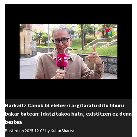
Harkaitz Canok bi eleberri argitaratu ditu liburu
bakar batean: idatzitakoa bata, existitzen ez dena
bestea
Posted on 2025-12-02 by
KulturSharea