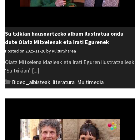
Su txikian hausnartzeko album ilustratua ondu
dute Olatz Mitxelenak eta Irati Egurenek
Posted on 2025-11-20 by
KulturSharea
Olatz Mitxelena idazleak eta Irati Eguren ilustratzaileak
‘Su txikian’ [...]
Bideo_albisteak
,
literatura
,
Multimedia