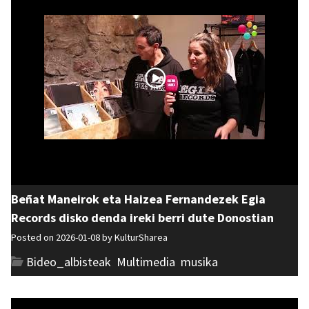
Beñat Maneirok eta Haizea Fernandezek Egia
Records disko denda ireki berri dute Donostian
Posted on 2026-01-08 by
KulturSharea
Bideo_albisteak
,
Multimedia
,
musika