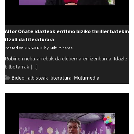
Aitor Oñate idazleak erritmo biziko thriller batekin
itzuli da literaturara
Posted on 2026-03-10 by
KulturSharea
Robinen neba-arrebak da eleberriaren izenburua. Idazle
bilbotarrak [...]
Bideo_albisteak
,
literatura
,
Multimedia