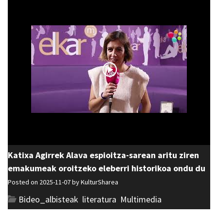
Katixa Agirrek Alava espioitza-sarean aritu ziren
emakumeak oroitzeko eleberri historikoa ondu du
Posted on 2025-11-07 by
KulturSharea
Bideo_albisteak
,
literatura
,
Multimedia