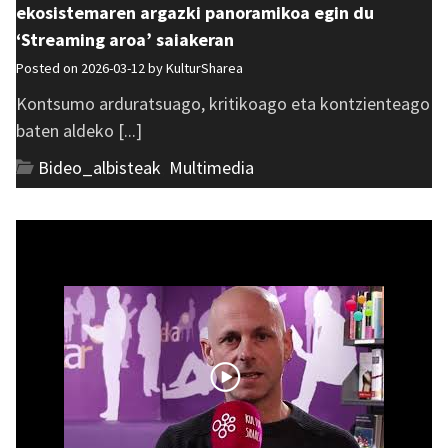
ekosistemaren argazki panoramikoa egin du
‘Streaming aroa’ saiakeran
Posted on 2026-03-12 by
KulturSharea
Kontsumo arduratsuago, kritikoago eta kontzienteago
baten aldeko [...]
Bideo_albisteak
,
Multimedia