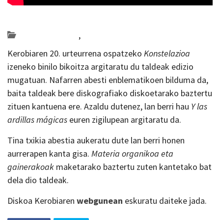
Posted on 2021-04-06 by
KulturSharea
Bideo_albisteak
,
musika
Kerobiaren 20. urteurrena ospatzeko
Konstelazioa
izeneko binilo bikoitza argitaratu du taldeak edizio
mugatuan. Nafarren abesti enblematikoen bilduma da,
baita taldeak bere diskografiako diskoetarako baztertu
zituen kantuena ere. Azaldu dutenez, lan berri hau
Y las
ardillas mágicas
euren zigilupean argitaratu da.
Tina txikia abestia aukeratu dute lan berri honen
aurrerapen kanta gisa.
Materia organikoa eta
gainerakoak
maketarako baztertu zuten kantetako bat
dela dio taldeak.
Diskoa Kerobiaren
webgunean
eskuratu daiteke jada.