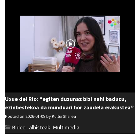
Uxue del Rio: “egiten duzunaz bizi nahi baduzu,
ezinbestekoa da munduari hor zaudela erakustea”
Posted on 2026-01-08 by
KulturSharea
Bideo_albisteak
,
Multimedia