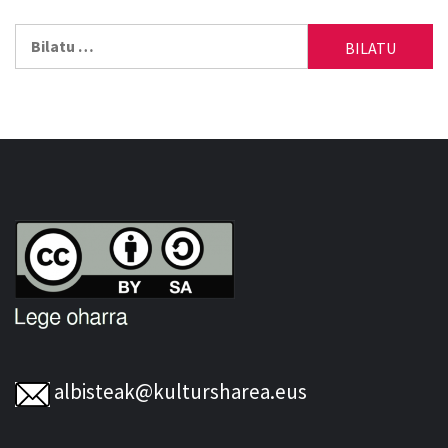
Bilatu:
albisteak@kultursharea.eus