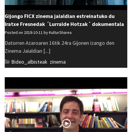
Gijongo FICX zinema jaialdian estreinatuko du
Iratxe Fresnedak ´Lurralde Hotzak´ dokumentala
Posted on 2018-10-11 by
KulturSharea
Datorren Azaroaren 16tik 24ra Gijonen izango den
Zinema Jaialdian [...]
Bideo_albisteak
,
zinema