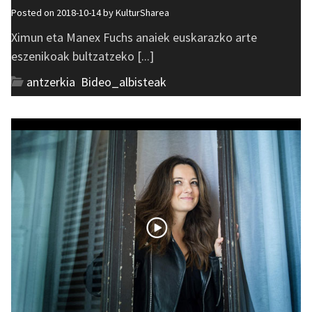
Posted on 2018-10-14 by
KulturSharea
Ximun eta Manex Fuchs anaiek euskarazko arte
eszenikoak bultzatzeko [...]
antzerkia
,
Bideo_albisteak