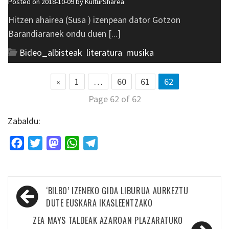
Posted on 2018-10-09 by
KulturSharea
Hitzen ahairea (Susa ) izenpean dator Gotzon
Barandiaranek ondu duen [...]
Bideo_albisteak
,
literatura
,
musika
«
1
…
60
61
62
Page 62 of 62
Zabaldu:
Facebook
Twitter
Mastodon
WhatsApp
Telegram
Bidalketetan
‘BILBO’ IZENEKO GIDA LIBURUA AURKEZTU
zehar
DUTE EUSKARA IKASLEENTZAKO
nabigatu
ZEA MAYS TALDEAK AZAROAN PLAZARATUKO