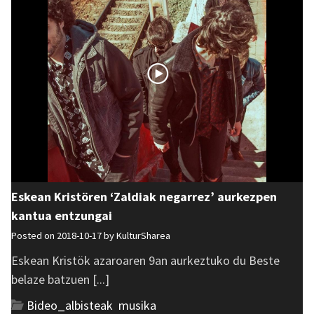
Eskean Kristören ‘Zaldiak negarrez’ aurkezpen
kantua entzungai
Posted on 2018-10-17 by
KulturSharea
Eskean Kristök azaroaren 9an aurkeztuko du Beste
belaze batzuen [...]
Bideo_albisteak
,
musika