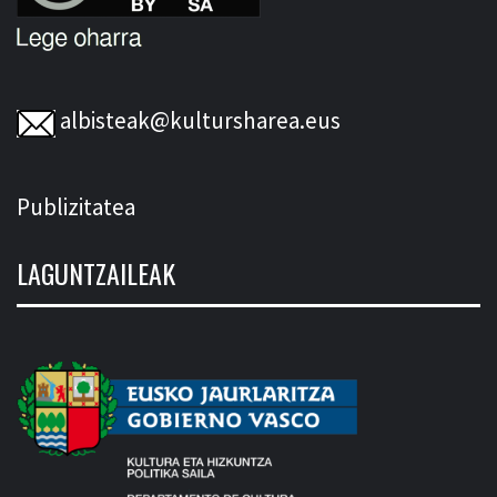
albisteak@kultursharea.eus
Publizitatea
LAGUNTZAILEAK