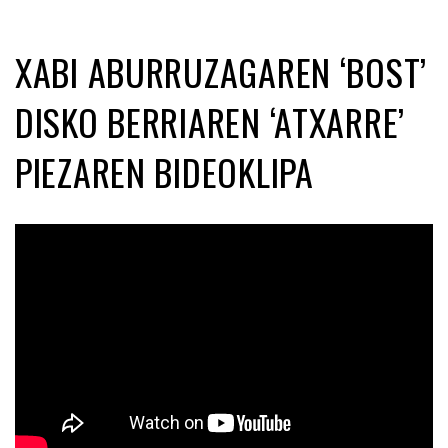
XABI ABURRUZAGAREN ‘BOST’
DISKO BERRIAREN ‘ATXARRE’
PIEZAREN BIDEOKLIPA