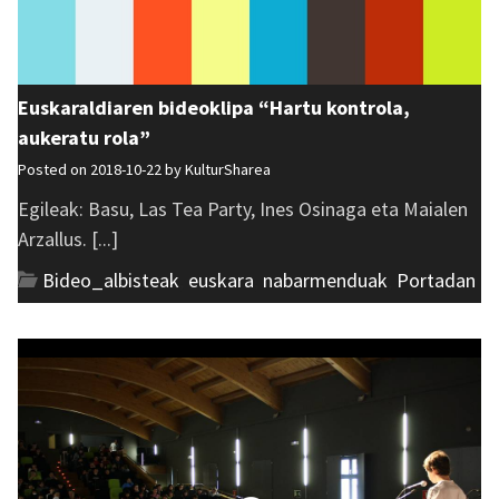
Euskaraldiaren bideoklipa “Hartu kontrola,
aukeratu rola”
Posted on 2018-10-22 by
KulturSharea
Egileak: Basu, Las Tea Party, Ines Osinaga eta Maialen
Arzallus. [...]
Bideo_albisteak
,
euskara
,
nabarmenduak
,
Portadan