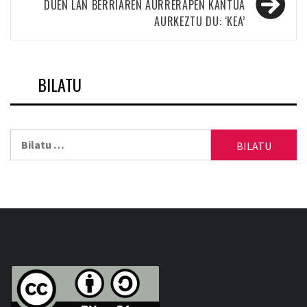
DUEN LAN BERRIAREN AURRERAPEN KANTUA
AURKEZTU DU: ‘KEA’
BILATU
Bilatu: