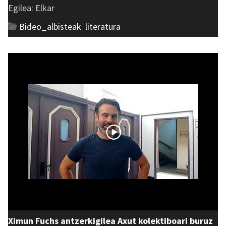
Egilea: Elkar
Bideo_albisteak
,
literatura
Ximun Fuchs antzerkigilea Axut kolektiboari buruz