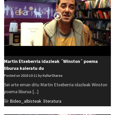
Martin Etxeberria idazleak ´Winston´ poema
liburua kaleratu du
Posted on 2018-10-11 by
KulturSharea
Sei urte eman ditu Martin Etxeberria idazleak Winston
poema liburua [...]
Bideo_albisteak
,
literatura