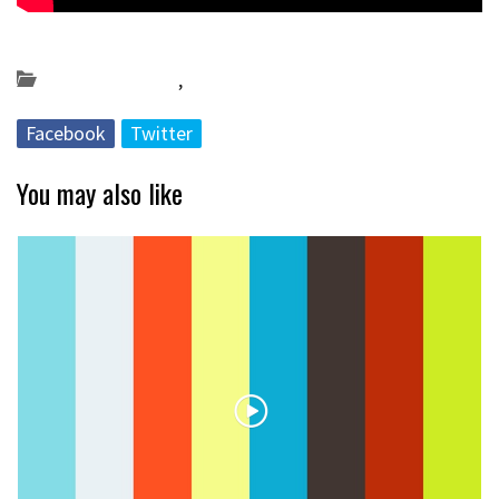
Posted on 2019-10-22 by
KulturSharea
Bideo_albisteak
,
musika
Facebook
Twitter
You may also like