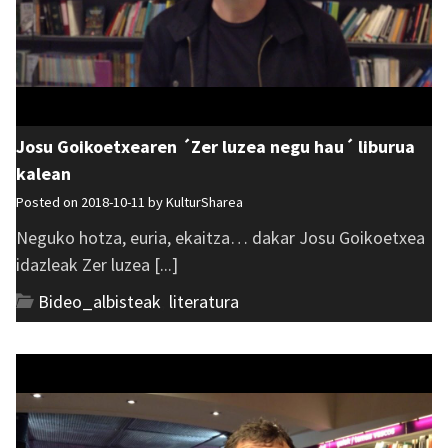
Josu Goikoetxearen ´Zer luzea negu hau´ liburua
kalean
Posted on 2018-10-11 by
KulturSharea
Neguko hotza, euria, ekaitza… dakar Josu Goikoetxea
idazleak Zer luzea [...]
Bideo_albisteak
,
literatura