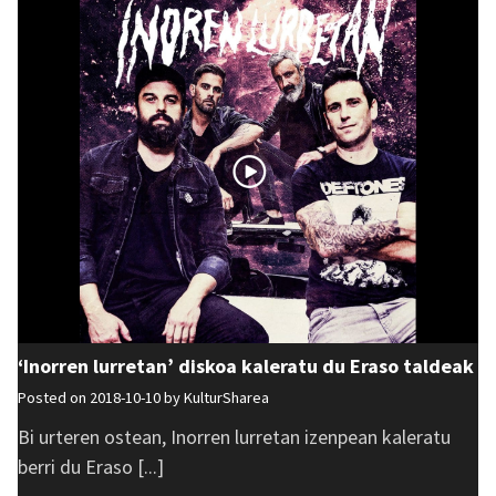
‘Inorren lurretan’ diskoa kaleratu du Eraso taldeak
Posted on 2018-10-10 by
KulturSharea
Bi urteren ostean, Inorren lurretan izenpean kaleratu
berri du Eraso [...]