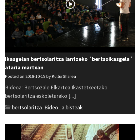
Ikasgelan bertsolaritza lantzeko ´bertsoikasgela´
ataria martxan
Posted on 2018-10-19 by
KulturSharea
Bideoa: Bertsozale Elkartea Ikastetxeetako
bertsolaritza eskoletarako [...]
bertsolaritza
,
Bideo_albisteak