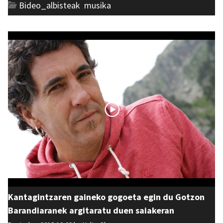
Bideo_albisteak
,
musika
Kantagintzaren gaineko gogoeta egin du Gotzon
Barandiaranek argitaratu duen saiakeran