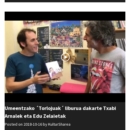
Umeentzako ´Torlojuak´ liburua dakarte Txabi
Arnalek eta Edu Zelaietak
Posted on 2018-10-16 by
KulturSharea