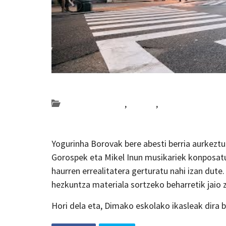
Posted on 2019-05-23 by
KulturSharea
Bideo_albisteak
,
Bizkaia
,
musika
Yogurinha Borovak bere abesti berria aurkeztu
Gorospek eta Mikel Inun musikariek konposatu
haurren errealitatera gerturatu nahi izan dute.
hezkuntza materiala sortzeko beharretik jaio 
Hori dela eta, Dimako eskolako ikasleak dira 