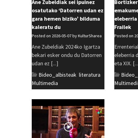
Ane Zubeldiak sei ipuinez
Bortizker
osatutako ‘Datorren udan ez
emakumea
gara hemen biziko’ bilduma
eleberria
kaleratu du
Frailek
Posted on 2026-05-07 by
KulturSharea
Posted on 2
Ane Zubeldiak 2024ko Igartza
Errenteria
bekari esker ondu du Datorren
eleberria
udan ez [...]
eta XIX. [..
Bideo_albisteak
,
literatura
,
Bideo_
Multimedia
Multimedi