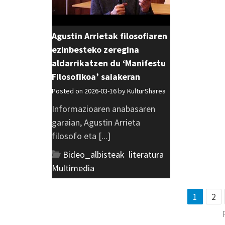
Agustin Arrietak filosofiaren
ezinbesteko zeregina
aldarrikatzen du ‘Manifestu
Filosofikoa’ saiakeran
Posted on 2026-03-16 by
KulturSharea
Informazioaren anabasaren
garaian, Agustin Arrieta
filosofo eta [...]
Bideo_albisteak
,
literatura
,
Multimedia
1
2