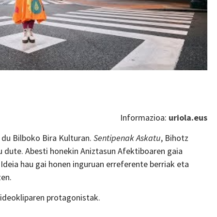
Informazioa:
uriola.eus
 du Bilboko Bira Kulturan.
Sentipenak Askatu
, Bihotz
 dute. Abesti honekin Aniztasun Afektiboaren gaia
 Ideia hau gai honen inguruan erreferente berriak eta
zen.
bideokliparen protagonistak.