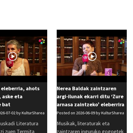
 eleberria, ahots
Nerea Baldak zaintzaren
 aske eta
argi-ilunak ekarri ditu ‘Zure
e bat
arnasa zaintzeko’ eleberrira
026-07-02 by
KulturSharea
Posted on 2026-06-09 by
KulturSharea
uskadi Literatura
Musikak, literaturak eta
azi zuen Termita
zaintzaren inguruko gogoetek