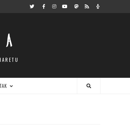
Twitter
Facebook
Instagram
Youtube
Mastodon.eus
RSS
Podcast
EA
HARETU
TAK