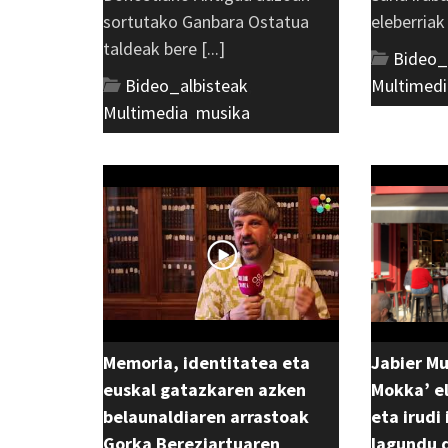
sortutako Ganbara Ostatua
eleberriak [
taldeak bere [...]
Bideo_
Bideo_albisteak
,
Multimedi
Multimedia
,
musika
Memoria, identitatea eta
Jabier M
euskal gatazkaren azken
Mokka’ el
belaunaldiaren arrastoak
eta irudi
Gorka Bereziartuaren
lagundu 