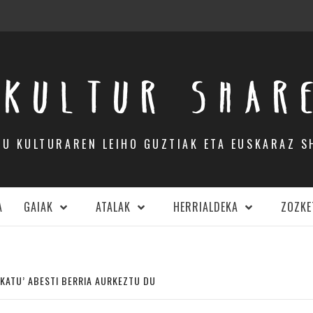
KULTUR SHAR
DU KULTURAREN LEIHO GUZTIAK ETA EUSKARAZ S
A
GAIAK
ATALAK
HERRIALDEKA
ZOZKE
KATU’ ABESTI BERRIA AURKEZTU DU