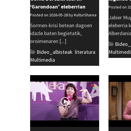
‘Garondoan’ eleberrian
Posted on 2
Posted on 2026-05-28 by
KulturSharea
Jabier Mu
Sormen-krisi betean dagoen
eleberria 
idazle baten begietatik,
Alberdania 
oroimenaren [...]
Bideo_
Bideo_albisteak
,
literatura
,
Multimedi
Multimedia