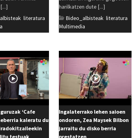
...]
harilkatzen dute [...]
albisteak
,
literatura
,
Bideo_albisteak
,
literatura
,
a
Multimedia
uguruzak ‘Cafe
Ingalaterrako lehen saioen
eberria kaleratu du
ondoren, Zea Maysek Bilbon
 iradokitzaileekin
jarraitu du disko berria
ditu testuak
prestatzen