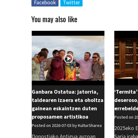
Facebook
Twitter
You may also like
Ganbara Ostatua: jatorria,
‘Termita’
taldearen izaera eta oholtza
deseroso,
gainean eskaintzen duten
errebeld
proposamen artistikoa
Posted on 2
Posted on 2026-07-03 by
KulturSharea
2025eko E
Donostiako Antigua auzoan
Saria irab