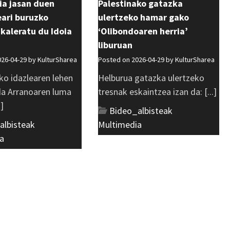
ia jasan duen
Palestinako gatazka
ri buruzko
ulertzeko hamar gako
 kaleratu du Idoia
‘Olibondoaren herria’
liburuan
026-04-29 by
KulturSharea
Posted on 2026-04-29 by
KulturSharea
ko idazlearen lehen
Helburua gatazka ulertzeko
 da Arranoaren luma
tresnak eskaintzea izan da: [...]
.]
Bideo_albisteak
,
albisteak
,
Multimedia
a