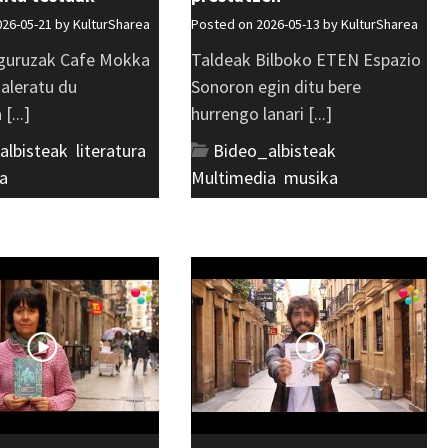
026-05-21 by
KulturSharea
Posted on 2026-05-13 by
KulturSharea
guruzak Cafe Mokka
Taldeak Bilboko ETEN Espazio
kaleratu du
Sonoron egin ditu bere
[...]
hurrengo lanari [...]
albisteak
,
literatura
,
Bideo_albisteak
,
a
Multimedia
,
musika