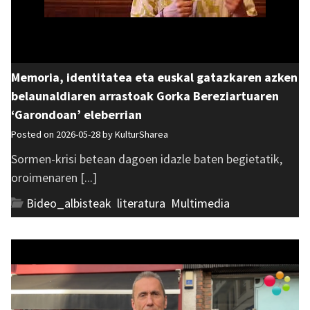
Memoria, identitatea eta euskal gatazkaren azken
belaunaldiaren arrastoak Gorka Bereziartuaren
‘Garondoan’ eleberrian
Posted on 2026-05-28 by
KulturSharea
Sormen-krisi betean dagoen idazle baten begietatik,
oroimenaren [...]
Bideo_albisteak
,
literatura
,
Multimedia