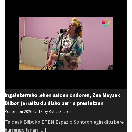
Ingalaterrako lehen saioen ondoren, Zea Maysek
Bilbon jarraitu du disko berria prestatzen
Posted on 2026-05-13 by
KulturSharea
Taldeak Bilboko ETEN Espazio Sonoron egin ditu bere
hurrengo lanari [...]