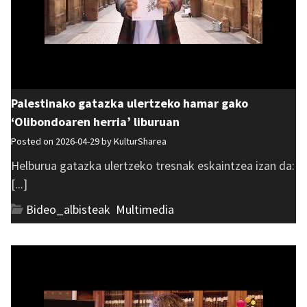
Palestinako gatazka ulertzeko hamar gako
‘Olibondoaren herria’ liburuan
Posted on 2026-04-29 by
KulturSharea
Helburua gatazka ulertzeko tresnak eskaintzea izan da:
[...]
Bideo_albisteak
,
Multimedia