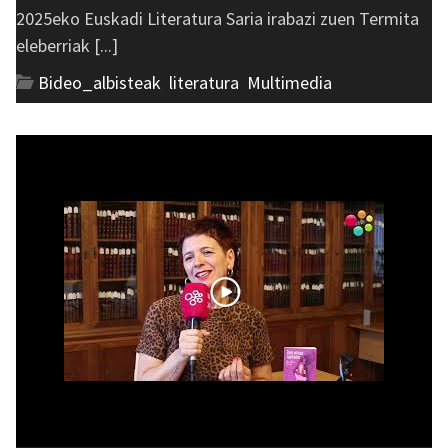
2025eko Euskadi Literatura Saria irabazi zuen Termita
eleberriak [...]
Bideo_albisteak
,
literatura
,
Multimedia