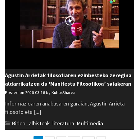
Agustin Arrietak filosofiaren ezinbesteko zeregina
aldarrikatzen du ‘Manifestu Filosofikoa’ saiakeran
Posted on 2026-03-16 by
KulturSharea
Informazioaren anabasaren garaian, Agustin Arrieta
filosofo eta [...]
Bideo_albisteak
,
literatura
,
Multimedia