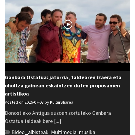
Ganbara Ostatua: jatorria, taldearen izaera eta
oholtza gainean eskaintzen duten proposamen
artistikoa
Posted on 2026-07-03 by
KulturSharea
Donostiako Antigua auzoan sortutako Ganbara
Ostatua taldeak bere [...]
Bideo_albisteak
,
Multimedia
,
musika