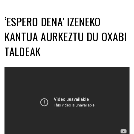
‘ESPERO DENA’ IZENEKO
KANTUA AURKEZTU DU OXABI
TALDEAK