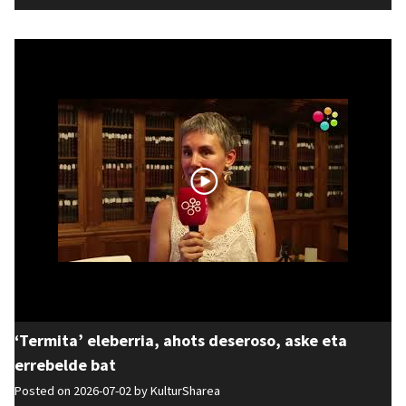
‘Termita’ eleberria, ahots deseroso, aske eta
errebelde bat
Posted on 2026-07-02 by
KulturSharea