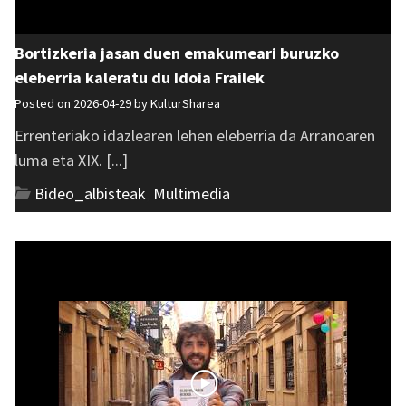
Bortizkeria jasan duen emakumeari buruzko
eleberria kaleratu du Idoia Frailek
Posted on 2026-04-29 by
KulturSharea
Errenteriako idazlearen lehen eleberria da Arranoaren
luma eta XIX. [...]
Bideo_albisteak
,
Multimedia