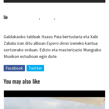
Posted on 2019-05-23 by
KulturSharea
Bideo_albisteak
,
Bizkaia
,
musika
Galdakaoko taldeak Itxaso Paia bertsolaria eta Xabi
Zabala izan ditu alboan
Espero dena
izeneko kantua
sortzerako orduan. Edizio eta masterizazio Mungiako
Muxikon estudioan egin dute.
Facebook
Twitter
You may also like