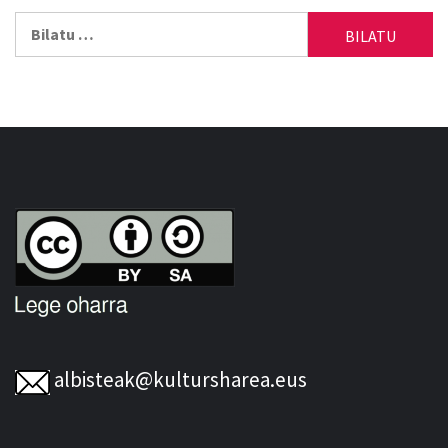
Bilatu:
albisteak@kultursharea.eus