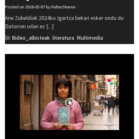
Posted on 2026-05-07 by
KulturSharea
Ane Zubeldiak 2024ko Igartza bekari esker ondu du
Datorren udan ez [...]
Bideo_albisteak
,
literatura
,
Multimedia