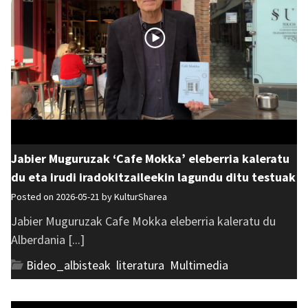
Jabier Muguruzak ‘Cafe Mokka’ eleberria kaleratu
du eta irudi iradokitzaileekin lagundu ditu testuak
Posted on 2026-05-21 by
KulturSharea
Jabier Muguruzak Cafe Mokka eleberria kaleratu du
Alberdania [...]
Bideo_albisteak
,
literatura
,
Multimedia