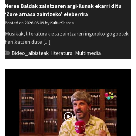
Nerea Baldak zaintzaren argi-ilunak ekarri ditu
‘Zure arnasa zaintzeko’ eleberrira
Posted on 2026-06-09 by
KulturSharea
Musikak, literaturak eta zaintzaren inguruko gogoetek
harilkatzen dute [...]
Bideo_albisteak
,
literatura
,
Multimedia