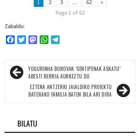
1
2
3
…
62
»
Page 1 of 62
Zabaldu:
Facebook
Twitter
Mastodon
WhatsApp
Telegram
Bidalketetan
YOGURINHA BOROVAK ‘SENTIPENAK ASKATU’
zehar
ABESTI BERRIA AURKEZTU DU
nabigatu
EZTENA ANTZERKI JAIALDIKO PROIEKTU
BATERAKO FAMILIA BATEN BILA ARI DIRA
BILATU