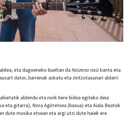
taldea, eta dagoeneko bueltan da
Naizena naiz
kanta eta
ausart dator, barrenak askatu eta zintzotasunari aldarri
nahietatik aldendu eta nork bere bidea egiteko deia
a eta gitarra), Nora Agirretxea (baxua) eta Aiala Beatok
zan dute musika etxean eta argi utzi dute haiek ere