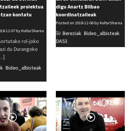
tzaileek proiektua
digu Anartz Bilbao
atzan kontatu
koordinatzaileak
Posted on 2018-12-06 by
KulturSharea
018-12-07 by
KulturSharea
Bereziak
,
Bideo_albisteak
,
sortutako rol-joko
DA53
bazi du Durangoko
..]
ak
,
Bideo_albisteak
,