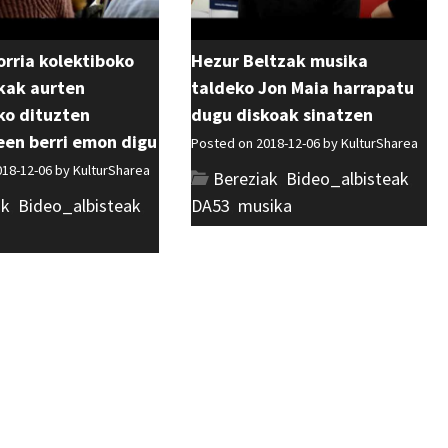
rria kolektiboko
Hezur Beltzak musika
kak aurten
taldeko Jon Maia harrapatu
ko dituzten
dugu diskoak sinatzen
en berri emon digu
Posted on 2018-12-06 by
KulturSharea
018-12-06 by
KulturSharea
Bereziak
,
Bideo_albisteak
,
ak
,
Bideo_albisteak
,
DA53
,
musika