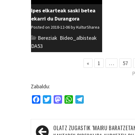
Ipes elkarteak saski betea
ekarri du Durangora
Posted on 2018-12-06 by
KulturSharea
Bereziak
,
Bideo_albisteak
,
DA53
«
1
…
57
P
Zabaldu:
Facebook
Twitter
Mastodon
WhatsApp
Telegram
Bidalketetan
OLATZ ZUGASTIK ‘MAIRU BARATZETAN