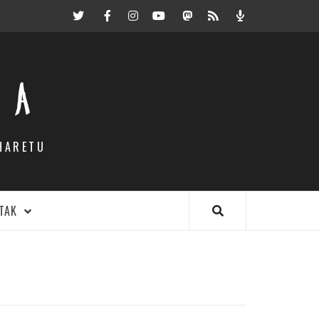
Twitter
Facebook
Instagram
Youtube
Mastodon.eus
RSS
Podcast
EA
HARETU
TAK