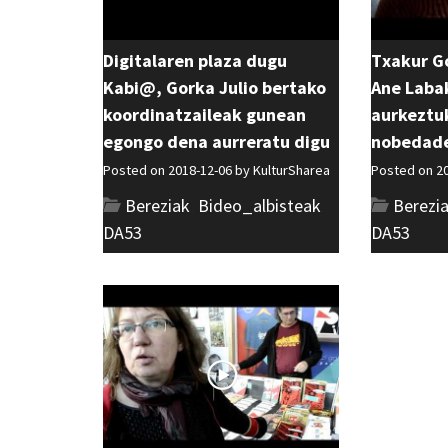
Digitalaren plaza dugu
Txakur Go
Kabi@, Gorka Julio bertako
Ane Laba
koordinatzaileak gunean
aurkeztu
egongo dena aurreratu digu
nobedade
Posted on 2018-12-06 by
KulturSharea
Posted on 2
Bereziak
,
Bideo_albisteak
,
Berezi
DA53
DA53