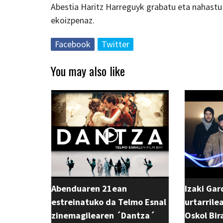
Abestia Haritz Harreguyk grabatu eta nahastu
ekoizpenaz.
Facebook
Twitter
You may also like
Abenduaren 21ean
Izaki Ga
estreinatuko da Telmo Esnal
urtarrile
zinemagilearen ´Dantza´
Oskol Bir