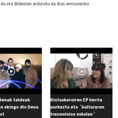
 du eta Bideolan arduratu da ikus-entzunezko
rdenak taldeak
Kintsukoroiren EP berria
an ekingo dio Dena
aurkeztu eta ´kulturaren
ari
transmisioa eskolan´