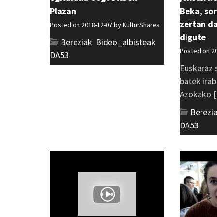
Plazan
Beka, sor
zertan d
Posted on 2018-12-07 by
KulturSharea
digute
Bereziak
,
Bideo_albisteak
,
Posted on 2
DA53
Euskaraz 
batek ira
Azokako [.
Berezi
DA53