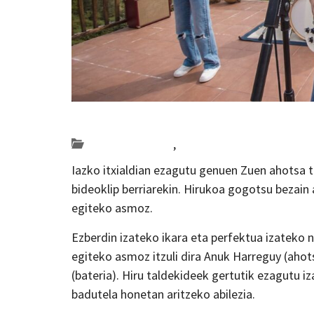
Posted on 2021-05-14 by
KulturSharea
Bideo_albisteak
,
musika
Iazko itxialdian ezagutu genuen Zuen ahotsa 
bideoklip berriarekin. Hirukoa gogotsu bezain 
egiteko asmoz.
Ezberdin izateko ikara eta perfektua izateko 
egiteko asmoz itzuli dira Anuk Harreguy (ahots
(bateria). Hiru taldekideek gertutik ezagutu i
badutela honetan aritzeko abilezia.