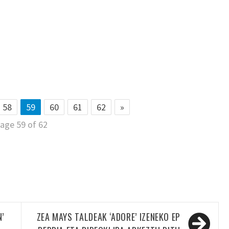
58
59
60
61
62
»
age 59 of 62
’
ZEA MAYS TALDEAK ‘ADORE’ IZENEKO EP