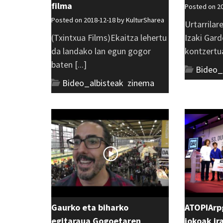
filma
Posted on 2
Posted on 2018-12-18 by
KulturSharea
Urtarrilar
(Txintxua Films)Ekaitza lehertu
Izaki Gar
da landako lan egun gogor
kontzertua
baten [...]
Bideo_
Bideo_albisteak
,
zinema
Gaurko eta biharko
ATOPIArpg
egitaraua Gogoetaren
jokoak ir