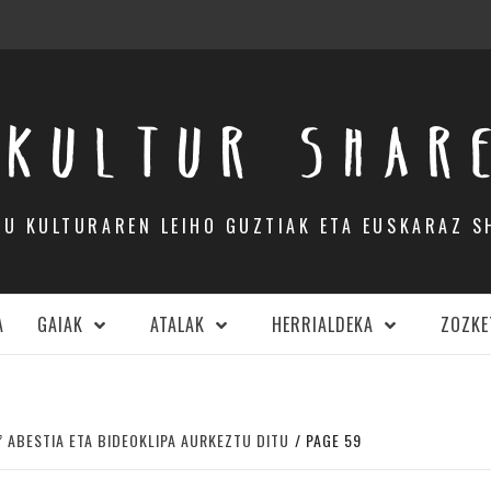
KULTUR SHAR
DU KULTURAREN LEIHO GUZTIAK ETA EUSKARAZ S
A
GAIAK
ATALAK
HERRIALDEKA
ZOZKE
’ ABESTIA ETA BIDEOKLIPA AURKEZTU DITU
PAGE 59