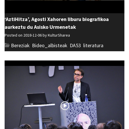
‘AztiHitza’, Agosti Xahoren liburu biografikoa
aurkeztu du Asisko Urmenetak
Posted on 2018-12-06 by
KulturSharea
Bereziak
,
Bideo_albisteak
,
DA53
,
literatura