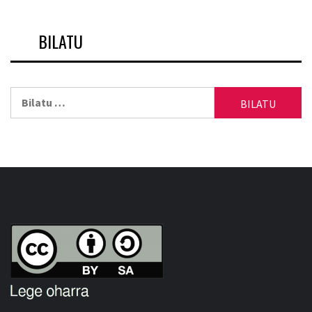
BILATU
Bilatu: