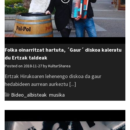
Folka oinarritzat hartuta, ´Gaur´ diskoa kaleratu
du Ertzak taldeak
Posted on 2018-11-27 by
KulturSharea
Ertzak Hirukoaren lehenengo diskoa da gaur
hedabideen aurrean aurkeztu [...]
Bideo_albisteak
,
musika