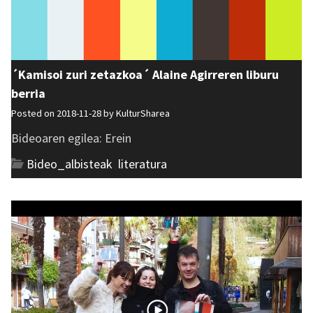
´Kamisoi zuri zetazkoa´ Alaine Agirreren liburu
berria
Posted on 2018-11-28 by
KulturSharea
Bideoaren egilea: Erein
Bideo_albisteak
,
literatura