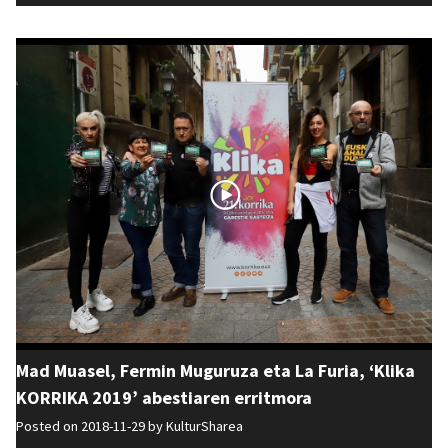
Mad Muasel, Fermin Muguruza eta La Furia, ‘Klika
KORRIKA 2019’ abestiaren erritmora
Posted on 2018-11-29 by
KulturSharea