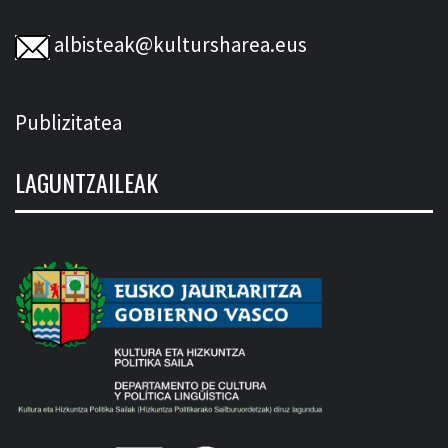
albisteak@kultursharea.eus
Publizitatea
LAGUNTZAILEAK