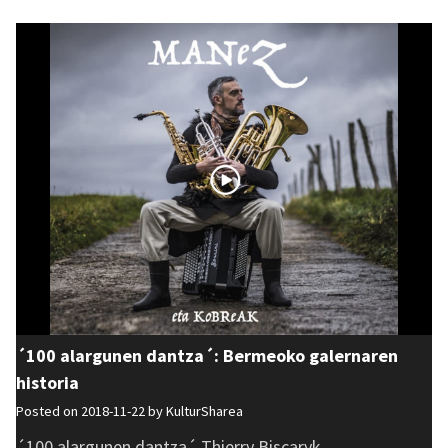
´100 alargunen dantza´: Bermeoko galernaren
historia
Posted on 2018-11-22 by
KulturSharea
´100 alargunen dantza´ Thierry Biscaryk