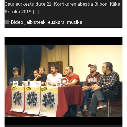
Gaur aurkeztu dute 21. Korrikaren abestia Bilbon: Klika
Korrika 2019 [...]
Bideo_albisteak
,
euskara
,
musika