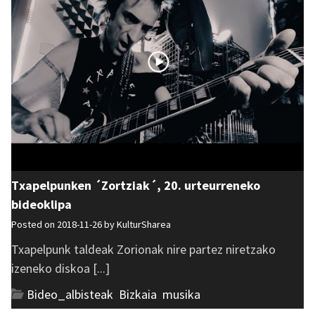
Txapelpunken ´Zortziak´, 20. urteurreneko
bideoklipa
Posted on 2018-11-26 by
KulturSharea
Txapelpunk taldeak Zorionak nire partez niretzako
izeneko diskoa [...]
Bideo_albisteak
,
Bizkaia
,
musika