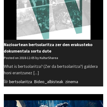
Nazioartean bertsolaritza zer den erakusteko
dokumentala sortu dute
Posted on 2018-12-05 by
KulturSharea
What is bertsolaritza? (Zer da bertsolaritza?) galdera
honi erantzunez [...]
bertsolaritza
,
Bideo_albisteak
,
zinema