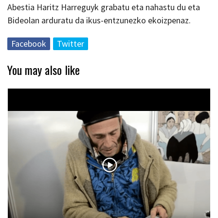
Abestia Haritz Harreguyk grabatu eta nahastu du eta
Bideolan arduratu da ikus-entzunezko ekoizpenaz.
Facebook
Twitter
You may also like