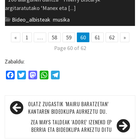
argitaratutako ‘Manex eta [...]
Bideo_albisteak
,
musika
«
1
…
58
59
60
61
62
»
Page 60 of 62
Zabaldu:
Facebook
Twitter
Mastodon
WhatsApp
Telegram
Bidalketetan
OLATZ ZUGASTIK ‘MAIRU BARATZETAN’
zehar
KANTAREN BIDEOKLIPA AURKEZTU DU.
nabigatu
ZEA MAYS TALDEAK ‘ADORE’ IZENEKO EP
BERRIA ETA BIDEOKLIPA ARKEZTU DITU