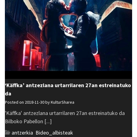
‘Käffka’ antzezlana urtarrilaren 27an estreinatuko
da
Posted on 2018-11-30 by
KulturSharea
'Käffka' antzezlana urtarrilaren 27an estreinatuko da
Bilboko Pabellon [...]
antzerkia
,
Bideo_albisteak