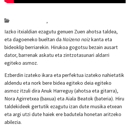
Posted on 2021-05-14 by
KulturSharea
Bideo_albisteak
,
musika
Iazko itxialdian ezagutu genuen Zuen ahotsa taldea,
eta dagoeneko bueltan da
Naizena naiz
kanta eta
bideoklip berriarekin. Hirukoa gogotsu bezain ausart
dator, barrenak askatu eta zintzotasunari aldarri
egiteko asmoz.
Ezberdin izateko ikara eta perfektua izateko nahietatik
aldendu eta nork bere bidea egiteko deia egiteko
asmoz itzuli dira Anuk Harreguy (ahotsa eta gitarra),
Nora Agirretxea (baxua) eta Aiala Beatok (bateria). Hiru
taldekideek gertutik ezagutu izan dute musika etxean
eta argi utzi dute haiek ere badutela honetan aritzeko
abilezia.