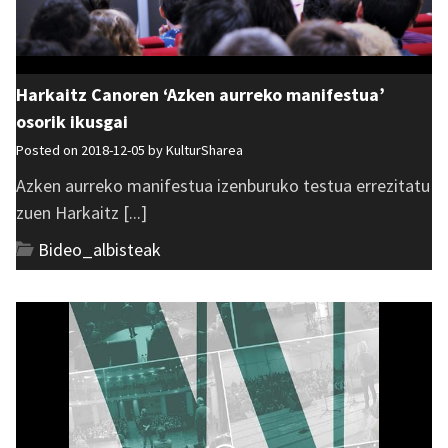
Harkaitz Canoren ‘Azken aurreko manifestua’
osorik ikusgai
Posted on 2018-12-05 by
KulturSharea
Azken aurreko manifestua izenburuko testua errezitatu
zuen Harkaitz [...]
Bideo_albisteak