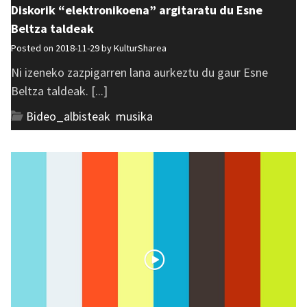
Diskorik “elektronikoena” argitaratu du Esne
Beltza taldeak
Posted on 2018-11-29 by
KulturSharea
Ni izeneko zazpigarren lana aurkeztu du gaur Esne
Beltza taldeak. [...]
Bideo_albisteak
,
musika