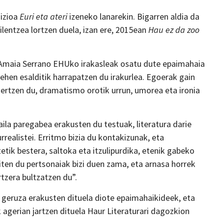
dizioa
Euri eta ateri
izeneko lanarekin. Bigarren aldia da
ilentzea lortzen duela, izan ere, 2015ean
Hau ez da zoo
a Amaia Serrano EHUko irakasleak osatu dute epaimahaia
lehen esalditik harrapatzen du irakurlea. Egoerak gain
rtzen du, dramatismo orotik urrun, umorea eta ironia
ila paregabea erakusten du testuak, literatura darie
realistei. Erritmo bizia du kontakizunak, eta
etik bestera, saltoka eta itzulipurdika, etenik gabeko
giten du pertsonaiak bizi duen zama, eta arnasa horrek
rtzera bultzatzen du”.
 geruza erakusten dituela diote epaimahaikideek, eta
 agerian jartzen dituela Haur Literaturari dagozkion