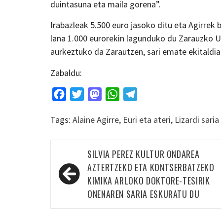
duintasuna eta maila gorena”.
Irabazleak 5.500 euro jasoko ditu eta Agirrek 
lana 1.000 eurorekin lagunduko du Zarauzko Ud
aurkeztuko da Zarautzen, sari emate ekitaldia
Zabaldu:
Facebook
Twitter
Mastodon
WhatsApp
Telegram
Tags:
Alaine Agirre
,
Euri eta ateri
,
Lizardi saria
Bidalketetan
SILVIA PEREZ KULTUR ONDAREA
zehar
AZTERTZEKO ETA KONTSERBATZEKO
nabigatu
KIMIKA ARLOKO DOKTORE-TESIRIK
ONENAREN SARIA ESKURATU DU