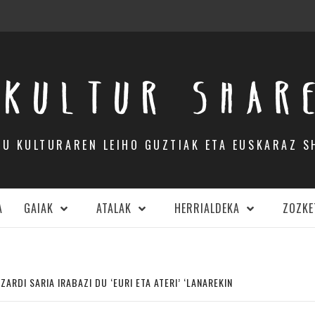
KULTUR SHAR
DU KULTURAREN LEIHO GUZTIAK ETA EUSKARAZ S
A
GAIAK
ATALAK
HERRIALDEKA
ZOZKE
ZARDI SARIA IRABAZI DU ‘EURI ETA ATERI’ ‘LANAREKIN