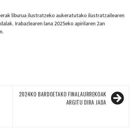
berak liburua ilustratzeko aukeratutako ilustratzailearen
alak. Irabazlearen lana 2025eko apirilaren 2an
n.
2024KO BARDOETAKO FINALAURREKOAK
ARGITU DIRA JADA