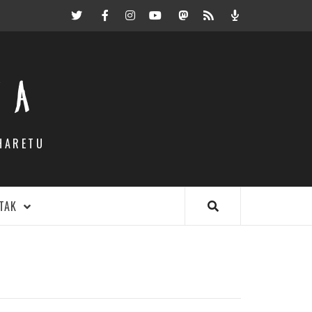
Twitter
Facebook
Instagram
Youtube
Mastodon.eus
RSS
Podcast
EA
HARETU
TAK