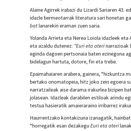
Alaine Agirrek irabazi du Lizardi Sariaren 43. e
idazle bermeotarrak literatura sari honetan ga
bat
lanarekin eraman zuen saria.
Yolanda Arrieta eta Nerea Loiola idazleek et
eta azaldu dutenez:
“Euri eta ateri
narrazioak 
eginda dagoen pertsonaia baten ezinegona age
bidelagun hartuta, dotore, fin eta trebe.
Epaimahaiaren arabera, gainera, “hizkuntza ma
bertako onomatopeia, hitz joko zein egoera sur
narratzaileak aise darama irakurlea bizipen bat
jolasean. Idazleak darabilen estiloak arindu e
testua hasieratik amaieraraino irribarrez iraku
Haurrentzako kontakizuna izanagatik, hainbat
“horregatik esan dezakegu
Euri eta ateri
lanak