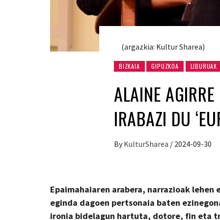
(argazkia: Kultur Sharea)
BIZKAIA
GIPUZKOA
LIBURUAK
ALAINE AGIRRE 
IRABAZI DU ‘EU
By
KulturSharea
/
2024-09-30
Epaimahaiaren arabera, narrazioak lehen e
eginda dagoen pertsonaia baten ezinegon
ironia bidelagun hartuta, dotore, fin eta t