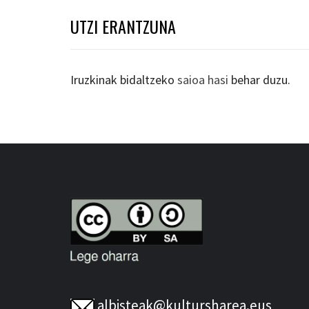
UTZI ERANTZUNA
Iruzkinak bidaltzeko
saioa hasi
behar duzu.
albisteak@kultursharea.eus