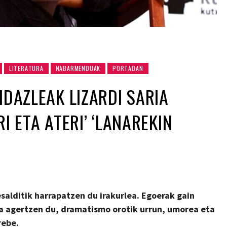
LITERATURA
NABARMENDUAK
PORTADAN
IDAZLEAK LIZARDI SARIA
RI ETA ATERI’ ‘LANAREKIN
salditik harrapatzen du irakurlea. Egoerak gain
a agertzen du, dramatismo orotik urrun, umorea eta
rebe.