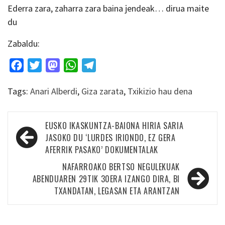
Ederra zara, zaharra zara baina jendeak… dirua maite
du
Zabaldu:
Facebook
Twitter
Mastodon
WhatsApp
Telegram
Tags:
Anari Alberdi
,
Giza zarata
,
Txikizio hau dena
Bidalketetan
EUSKO IKASKUNTZA-BAIONA HIRIA SARIA
zehar
JASOKO DU ‘LURDES IRIONDO, EZ GERA
AFERRIK PASAKO’ DOKUMENTALAK
nabigatu
NAFARROAKO BERTSO NEGULEKUAK
ABENDUAREN 29TIK 30ERA IZANGO DIRA, BI
TXANDATAN, LEGASAN ETA ARANTZAN