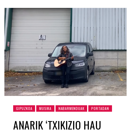
GIPUZKOA
MUSIKA
NABARMENDUAK
PORTADAN
ANARIK ‘TXIKIZIO HAU