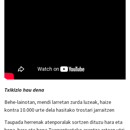
Txikizio hau dena
Behe-lainotan, mendi larretan zurda luzeak, haize
kontra 10.000 urte dela hasitako trostari jarraitzen
Taupada herrenak atenporalak sortzen dituzu hara eta
hona, hara eta hona Txarrantxetako arantza artean utzi