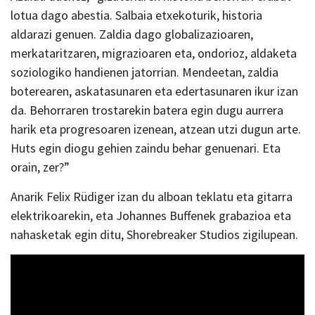
lotua dago abestia. Salbaia etxekoturik, historia
aldarazi genuen. Zaldia dago globalizazioaren,
merkataritzaren, migrazioaren eta, ondorioz, aldaketa
soziologiko handienen jatorrian. Mendeetan, zaldia
boterearen, askatasunaren eta edertasunaren ikur izan
da. Behorraren trostarekin batera egin dugu aurrera
harik eta progresoaren izenean, atzean utzi dugun arte.
Huts egin diogu gehien zaindu behar genuenari. Eta
orain, zer?”
Anarik Felix Rüdiger izan du alboan teklatu eta gitarra
elektrikoarekin, eta Johannes Buffenek grabazioa eta
nahasketak egin ditu, Shorebreaker Studios zigilupean.