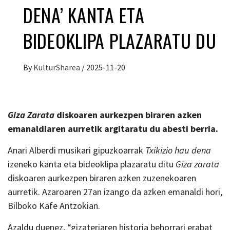
DENA’ KANTA ETA
BIDEOKLIPA PLAZARATU DU
By
KulturSharea
/
2025-11-20
Giza Zarata
diskoaren aurkezpen biraren azken
emanaldiaren aurretik argitaratu du abesti berria.
Anari Alberdi musikari gipuzkoarrak
Txikizio hau dena
izeneko kanta eta bideoklipa plazaratu ditu
Giza zarata
diskoaren aurkezpen biraren azken zuzenekoaren
aurretik. Azaroaren 27an izango da azken emanaldi hori,
Bilboko Kafe Antzokian.
Azaldu duenez, “gizateriaren historia behorrari erabat