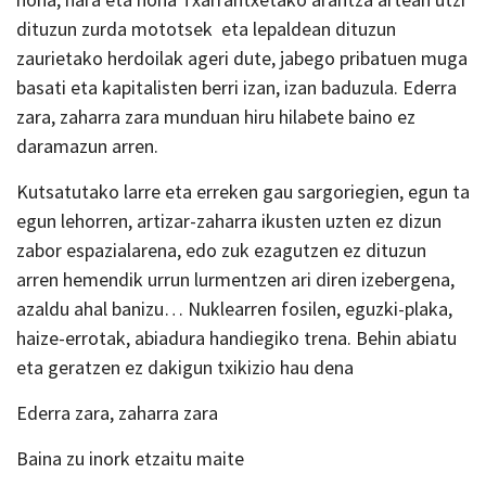
dituzun zurda mototsek eta lepaldean dituzun
zaurietako herdoilak ageri dute, jabego pribatuen muga
basati eta kapitalisten berri izan, izan baduzula. Ederra
zara, zaharra zara munduan hiru hilabete baino ez
daramazun arren.
Kutsatutako larre eta erreken gau sargoriegien, egun ta
egun lehorren, artizar-zaharra ikusten uzten ez dizun
zabor espazialarena, edo zuk ezagutzen ez dituzun
arren hemendik urrun lurmentzen ari diren izebergena,
azaldu ahal banizu… Nuklearren fosilen, eguzki-plaka,
haize-errotak, abiadura handiegiko trena. Behin abiatu
eta geratzen ez dakigun txikizio hau dena
Ederra zara, zaharra zara
Baina zu inork etzaitu maite