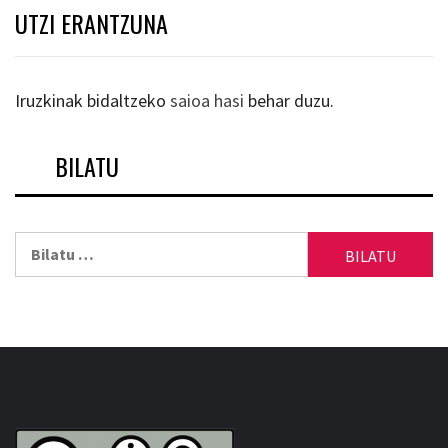
UTZI ERANTZUNA
Iruzkinak bidaltzeko
saioa hasi
behar duzu.
BILATU
Bilatu: