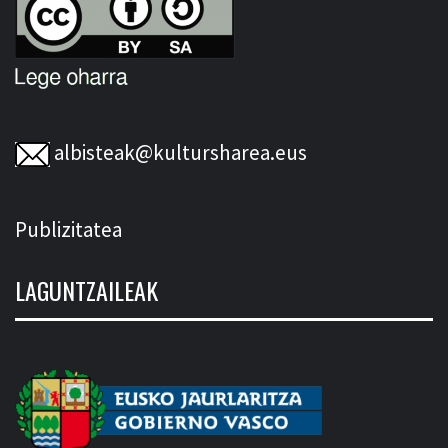
albisteak@kultursharea.eus
Publizitatea
LAGUNTZAILEAK