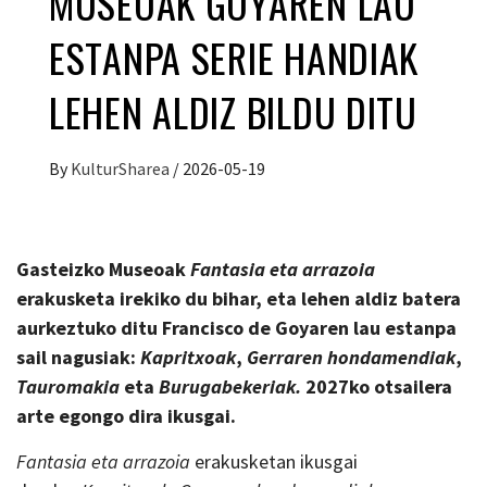
MUSEOAK GOYAREN LAU
ESTANPA SERIE HANDIAK
LEHEN ALDIZ BILDU DITU
By
KulturSharea
/
2026-05-19
Gasteizko Museoa
k
Fantasia eta arrazoia
erakusketa irekiko du bihar, eta lehen aldiz batera
aurkeztuko ditu Francisco de Goyaren lau estanpa
sail nagusiak:
Kapritxoak
,
Gerraren hondamendiak
,
Tauromakia
eta
Burugabekeriak
.
2027ko otsailera
arte egongo dira ikusgai.
Fantasia eta arrazoia
erakusketan ikusgai