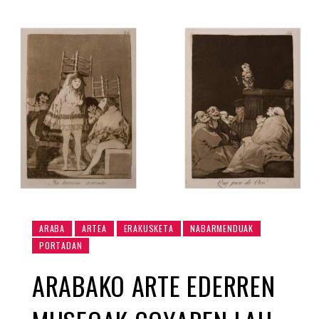
ARABA
ARTEA
ERAKUSKETA
NABARMENDUAK
PORTADAN
ARABAKO ARTE EDERREN