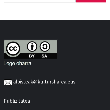
albisteak@kultursharea.eus
Publizitatea