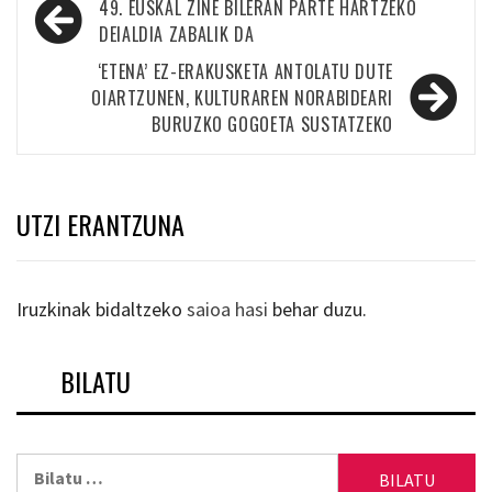
Bidalketetan
49. EUSKAL ZINE BILERAN PARTE HARTZEKO
zehar
DEIALDIA ZABALIK DA
nabigatu
‘ETENA’ EZ-ERAKUSKETA ANTOLATU DUTE
OIARTZUNEN, KULTURAREN NORABIDEARI
BURUZKO GOGOETA SUSTATZEKO
UTZI ERANTZUNA
Iruzkinak bidaltzeko
saioa hasi
behar duzu.
BILATU
Bilatu: