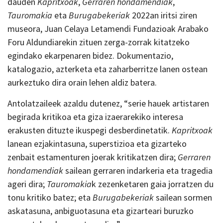
dauden
Kapritxoak
,
Gerraren hondamendiak
,
Tauromakia
eta
Burugabekeriak
2022an iritsi ziren
museora, Juan Celaya Letamendi Fundazioak Arabako
Foru Aldundiarekin zituen zerga-zorrak kitatzeko
egindako ekarpenaren bidez. Dokumentazio,
katalogazio, azterketa eta zaharberritze lanen ostean
aurkeztuko dira orain lehen aldiz batera.
Antolatzaileek azaldu dutenez, “serie hauek artistaren
begirada kritikoa eta giza izaerarekiko interesa
erakusten dituzte ikuspegi desberdinetatik.
Kapritxoak
lanean ezjakintasuna, superstizioa eta gizarteko
zenbait estamenturen joerak kritikatzen dira;
Gerraren
hondamendiak
sailean gerraren indarkeria eta tragedia
ageri dira;
Tauromakia
k zezenketaren gaia jorratzen du
tonu kritiko batez; eta
Burugabekeriak
sailean sormen
askatasuna, anbiguotasuna eta gizarteari buruzko