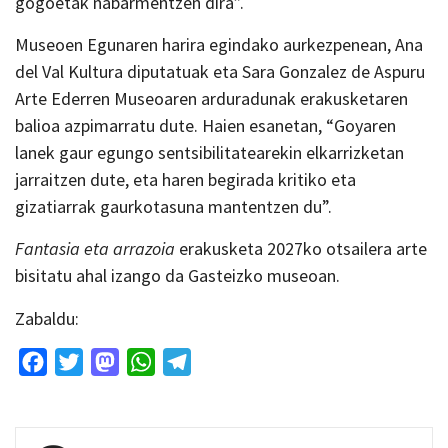
gogoetak nabarmentzen dira”.
Museoen Egunaren harira egindako aurkezpenean, Ana
del Val Kultura diputatuak eta Sara Gonzalez de Aspuru
Arte Ederren Museoaren arduradunak erakusketaren
balioa azpimarratu dute. Haien esanetan, “Goyaren
lanek gaur egungo sentsibilitatearekin elkarrizketan
jarraitzen dute, eta haren begirada kritiko eta
gizatiarrak gaurkotasuna mantentzen du”.
Fantasia eta arrazoia
erakusketa 2027ko otsailera arte
bisitatu ahal izango da Gasteizko museoan.
Zabaldu:
Facebook
Twitter
Mastodon
WhatsApp
Telegram