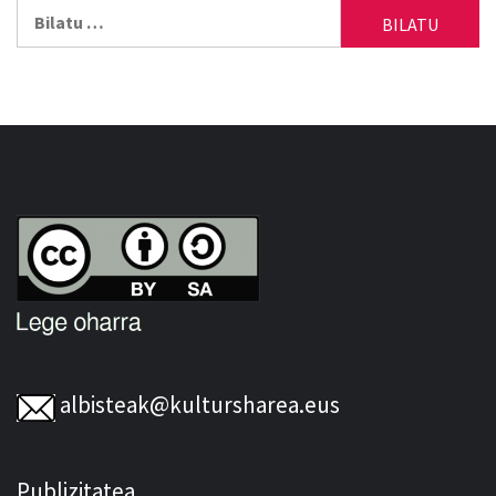
Bilatu:
albisteak@kultursharea.eus
Publizitatea