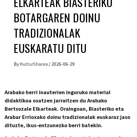
ELKARTEAK BIASTERIKO
BOTARGAREN DOINU
TRADIZIONALAK
EUSKARATU DITU
By
KulturSharea
/
2026-06-29
Arabako herri inauterien inguruko material
didaktikoa osatzen jarraitzen du Arabako
Bertsozale Elkarteak. Oraingoan, Biasteriko eta
Arabar Errioxako doinu tradizionalak euskaraz jaso
dituzte, ikus-entzunezko berri batekin.