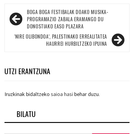
Bidalketetan
BOGA BOGA FESTIBALAK DOAKO MUSIKA-
zehar
PROGRAMAZIO ZABALA ERAMANGO DU
DONOSTIAKO EASO PLAZARA
nabigatu
‘NIRE OLIBONDOA’, PALESTINAKO ERREALITATEA
HAURREI HURBILTZEKO IPUINA
UTZI ERANTZUNA
Iruzkinak bidaltzeko
saioa hasi
behar duzu.
BILATU