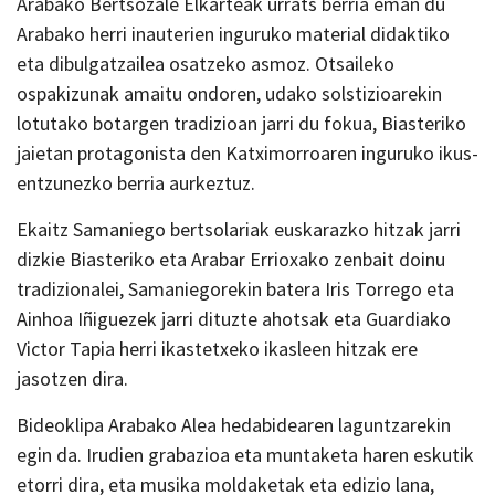
Arabako Bertsozale Elkarteak urrats berria eman du
Arabako herri inauterien inguruko material didaktiko
eta dibulgatzailea osatzeko asmoz. Otsaileko
ospakizunak amaitu ondoren, udako solstizioarekin
lotutako botargen tradizioan jarri du fokua, Biasteriko
jaietan protagonista den Katximorroaren inguruko ikus-
entzunezko berria aurkeztuz.
Ekaitz Samaniego bertsolariak euskarazko hitzak jarri
dizkie Biasteriko eta Arabar Errioxako zenbait doinu
tradizionalei, Samaniegorekin batera Iris Torrego eta
Ainhoa Iñiguezek jarri dituzte ahotsak eta Guardiako
Victor Tapia herri ikastetxeko ikasleen hitzak ere
jasotzen dira.
Bideoklipa Arabako Alea hedabidearen laguntzarekin
egin da. Irudien grabazioa eta muntaketa haren eskutik
etorri dira, eta musika moldaketak eta edizio lana,