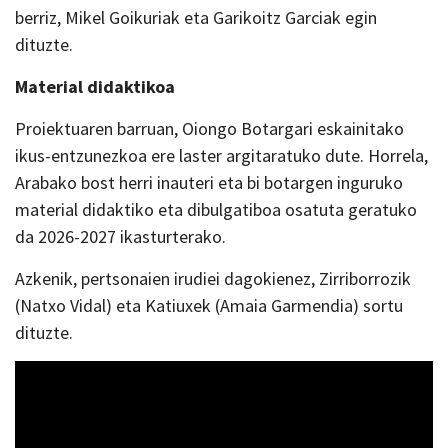
berriz, Mikel Goikuriak eta Garikoitz Garciak egin
dituzte.
Material didaktikoa
Proiektuaren barruan, Oiongo Botargari eskainitako
ikus-entzunezkoa ere laster argitaratuko dute. Horrela,
Arabako bost herri inauteri eta bi botargen inguruko
material didaktiko eta dibulgatiboa osatuta geratuko
da 2026-2027 ikasturterako.
Azkenik, pertsonaien irudiei dagokienez, Zirriborrozik
(Natxo Vidal) eta Katiuxek (Amaia Garmendia) sortu
dituzte.