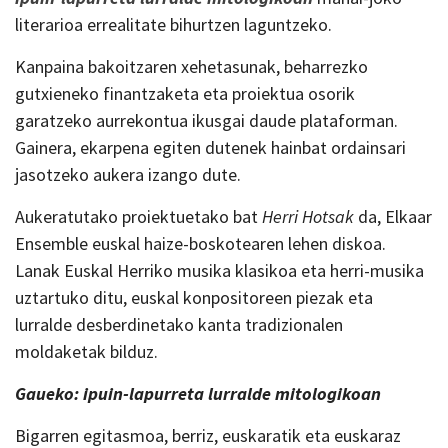
literarioa errealitate bihurtzen laguntzeko.
Kanpaina bakoitzaren xehetasunak, beharrezko
gutxieneko finantzaketa eta proiektua osorik
garatzeko aurrekontua ikusgai daude plataforman.
Gainera, ekarpena egiten dutenek hainbat ordainsari
jasotzeko aukera izango dute.
Aukeratutako proiektuetako bat
Herri Hotsak
da, Elkaar
Ensemble euskal haize-boskotearen lehen diskoa.
Lanak Euskal Herriko musika klasikoa eta herri-musika
uztartuko ditu, euskal konpositoreen piezak eta
lurralde desberdinetako kanta tradizionalen
moldaketak bilduz.
G
aueko: ipuin-lapurreta lurralde mitologikoan
Bigarren egitasmoa, berriz, euskaratik eta euskaraz