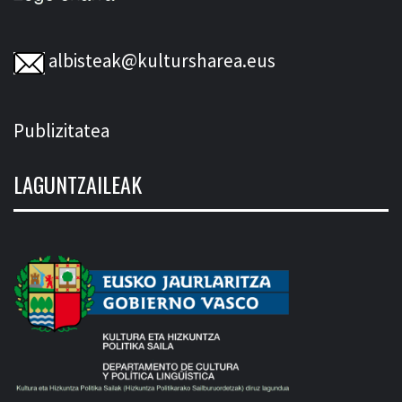
albisteak@kultursharea.eus
Publizitatea
LAGUNTZAILEAK