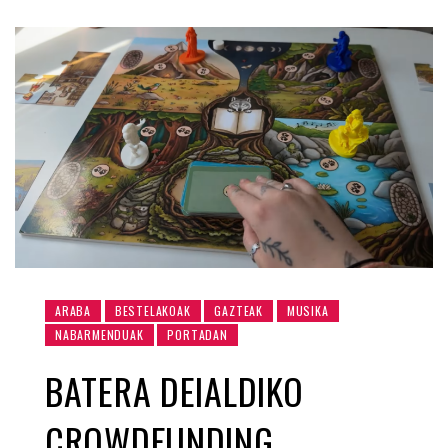
ARABA
BESTELAKOAK
GAZTEAK
MUSIKA
NABARMENDUAK
PORTADAN
BATERA DEIALDIKO
CROWDFUNDING