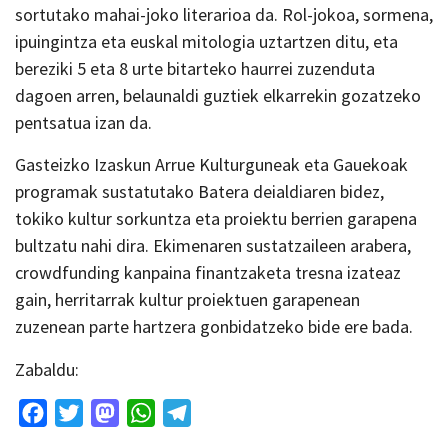
sortutako mahai-joko literarioa da. Rol-jokoa, sormena,
ipuingintza eta euskal mitologia uztartzen ditu, eta
bereziki 5 eta 8 urte bitarteko haurrei zuzenduta
dagoen arren, belaunaldi guztiek elkarrekin gozatzeko
pentsatua izan da.
Gasteizko Izaskun Arrue Kulturguneak eta Gauekoak
programak sustatutako Batera deialdiaren bidez,
tokiko kultur sorkuntza eta proiektu berrien garapena
bultzatu nahi dira. Ekimenaren sustatzaileen arabera,
crowdfunding kanpaina finantzaketa tresna izateaz
gain, herritarrak kultur proiektuen garapenean
zuzenean parte hartzera gonbidatzeko bide ere bada.
Zabaldu:
Facebook
Twitter
Mastodon
WhatsApp
Telegram