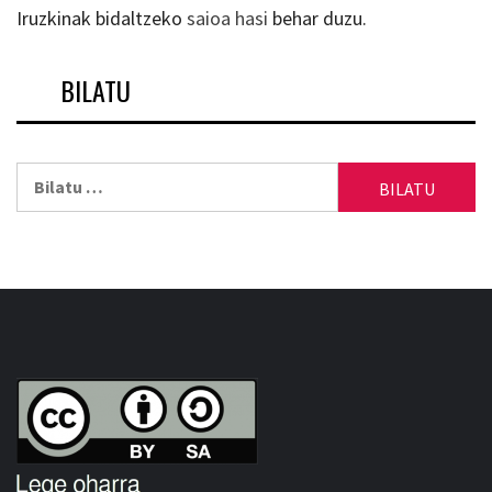
Iruzkinak bidaltzeko
saioa hasi
behar duzu.
BILATU
Bilatu: