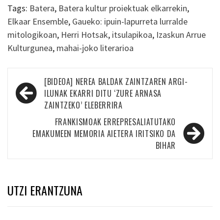
Tags:
Batera
,
Batera kultur proiektuak elkarrekin
,
Elkaar Ensemble
,
Gaueko: ipuin-lapurreta lurralde
mitologikoan
,
Herri Hotsak
,
itsulapikoa
,
Izaskun Arrue
Kulturgunea
,
mahai-joko literarioa
Bidalketetan
[BIDEOA] NEREA BALDAK ZAINTZAREN ARGI-
zehar
ILUNAK EKARRI DITU ‘ZURE ARNASA
ZAINTZEKO’ ELEBERRIRA
nabigatu
FRANKISMOAK ERREPRESALIATUTAKO
EMAKUMEEN MEMORIA AIETERA IRITSIKO DA
BIHAR
UTZI ERANTZUNA