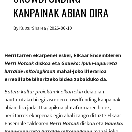
KANPAINAK ABIAN DIRA
By
KulturSharea
/
2026-06-10
Herritarren ekarpenei esker, Elkaar Ensembleren
Herri Hotsak
diskoa eta
G
aueko: ipuin-lapurreta
lurralde mitologikoan
mahai-joko literarioa
errealitate bihurtzeko bidea zabalduko da.
Batera kultur proiektuak elkarrekin
deialdian
hautatutako bi egitasmoen crowdfunding kanpainak
abian dira jada. Itsulapikoa plataformaren bidez,
herritarrek ekarpenak egin ahal izango dituzte Elkaar
Ensemble taldearen
Herri Hotsak
diskoa eta
G
aueko:
ipuin-lapurreta lurralde mitologikoan
mahai-joko