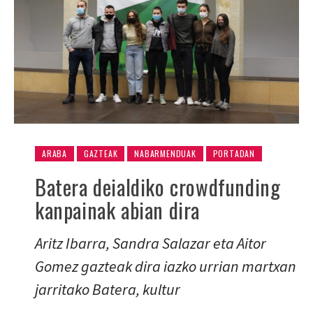
ARABA
GAZTEAK
NABARMENDUAK
PORTADAN
Batera deialdiko crowdfunding
kanpainak abian dira
Aritz Ibarra, Sandra Salazar eta Aitor
Gomez gazteak dira iazko urrian martxan
jarritako Batera, kultur