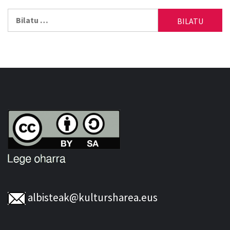
Bilatu:
albisteak@kultursharea.eus