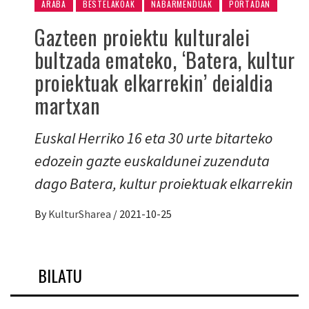
ARABA
BESTELAKOAK
NABARMENDUAK
PORTADAN
Gazteen proiektu kulturalei
bultzada emateko, ‘Batera, kultur
proiektuak elkarrekin’ deialdia
martxan
Euskal Herriko 16 eta 30 urte bitarteko
edozein gazte euskaldunei zuzenduta
dago Batera, kultur proiektuak elkarrekin
By
KulturSharea
/
2021-10-25
BILATU