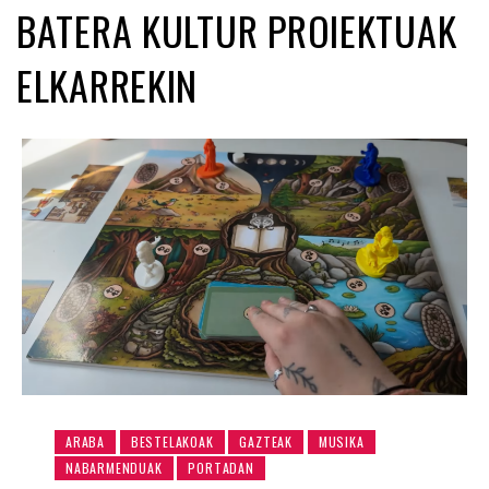
BATERA KULTUR PROIEKTUAK
ELKARREKIN
ARABA
BESTELAKOAK
GAZTEAK
MUSIKA
NABARMENDUAK
PORTADAN