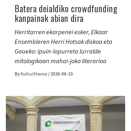
Batera deialdiko crowdfunding
kanpainak abian dira
Herritarren ekarpenei esker, Elkaar
Ensembleren Herri Hotsak diskoa eta
Gaueko: ipuin-lapurreta lurralde
mitologikoan mahai-joko literarioa
By
KulturSharea
/
2026-06-10