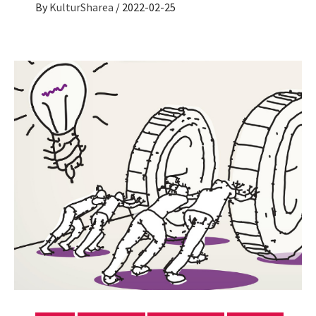
By
KulturSharea
/
2022-02-25