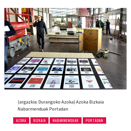
(argazkia: Durangoko Azoka) Azoka Bizkaia
Nabarmenduak Portadan
AZOKA
BIZKAIA
NABARMENDUAK
PORTADAN