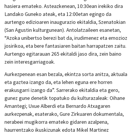
hasiera emateko. Asteazkenean, 10:30ean irekiko dira
Landako Guneko ateak, eta 12:00etan egingo da
aurtengo edizioaren inaugurazio ekitaldia, Szenatokian
(San Agustin kulturgunean). Antolatzaileen esanetan,
“Azoka unibertso berezi bat da, irudimenez eta emozioz
josirikoa, eta bere fantasiaren baitan harrapatzen zaitu.
Aurtengo egitarauan 265 ekitaldi jaso dira, zein baino
zein interesgarriagoak.
Aurkezpenean esan bezala, ekintza sorta anitza, aktuala
eta gaztea izango da, eta lehen eguna ere horren
erakusgarri izango da”. Sarrerako ekitaldia eta gero,
gunez gune denetik topatuko du kulturazaleak: Oihane
Amantegi; Uxue Alberdi eta Bernardo Atxagaren
aurkezpenak, esaterako, Gure Zirkuaren dokumentala,
nerabeei mugikorra emateko gidaren azalpena,
haurrentzako ikuskizunak edota Mikel Martinez