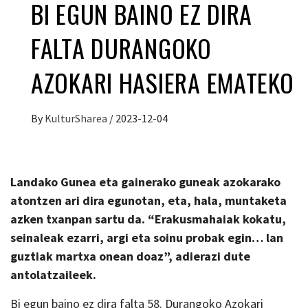
BI EGUN BAINO EZ DIRA
FALTA DURANGOKO
AZOKARI HASIERA EMATEKO
By
KulturSharea
/
2023-12-04
Landako Gunea eta gainerako guneak azokarako
atontzen ari dira egunotan, eta, hala, muntaketa
azken txanpan sartu da. “Erakusmahaiak kokatu,
seinaleak ezarri, argi eta soinu probak egin… lan
guztiak martxa onean doaz”, adierazi dute
antolatzaileek.
Bi egun baino ez dira falta 58. Durangoko Azokari