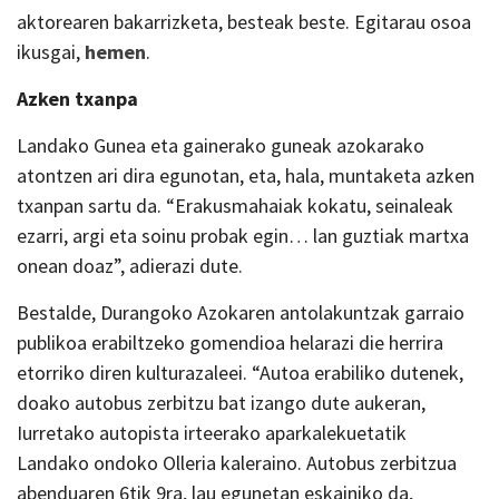
aktorearen bakarrizketa, besteak beste. Egitarau osoa
ikusgai,
hemen
.
Azken txanpa
Landako Gunea eta gainerako guneak azokarako
atontzen ari dira egunotan, eta, hala, muntaketa azken
txanpan sartu da. “Erakusmahaiak kokatu, seinaleak
ezarri, argi eta soinu probak egin… lan guztiak martxa
onean doaz”, adierazi dute.
Bestalde, Durangoko Azokaren antolakuntzak garraio
publikoa erabiltzeko gomendioa helarazi die herrira
etorriko diren kulturazaleei. “Autoa erabiliko dutenek,
doako autobus zerbitzu bat izango dute aukeran,
Iurretako autopista irteerako aparkalekuetatik
Landako ondoko Olleria kaleraino. Autobus zerbitzua
abenduaren 6tik 9ra, lau egunetan eskainiko da,