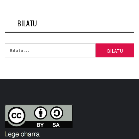
BILATU
Bilatu: