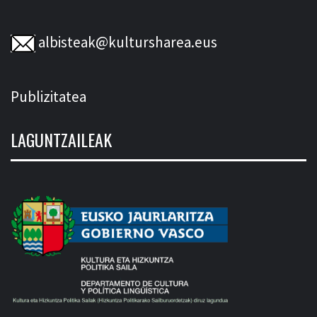
albisteak@kultursharea.eus
Publizitatea
LAGUNTZAILEAK