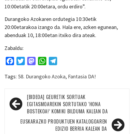
10:00etatik 20:00etara, ordu erdiro”.
Durangoko Azokaren ordutegia 10:30etik
20:00etarakoa izango da. Hala ere, azken egunean,
abenduak 10, 18:00etan itxiko dira ateak.
Zabaldu:
Facebook
Twitter
Mastodon
WhatsApp
Telegram
Tags:
58. Durangoko Azoka
,
Fantasia DA!
Bidalketetan
[BIDEOA] GEURETIK SORTUAK
zehar
EGITASMOAREKIN SORTUTAKO ‘HONA
BOSTEKOA!’ KOMIKI BILDUMA KALEAN DA
nabigatu
EUSKARAZKO PRODUKTUEN KATALOGOAREN
EDIZIO BERRIA KALEAN DA